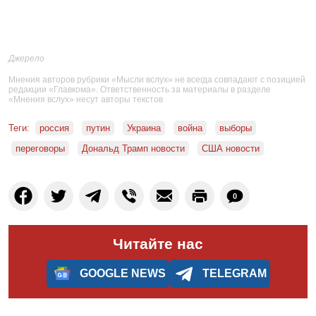
Джерело
Мнения авторов рубрики «Мысли вслух» не всегда совпадают с позицией
редакции «Главкома». Ответственность за материалы в разделе
«Мнения вслух» несут авторы текстов
Теги:
россия
путин
Украина
война
выборы
переговоры
Дональд Трамп новости
США новости
0
Читайте нас
GOOGLE NEWS
TELEGRAM