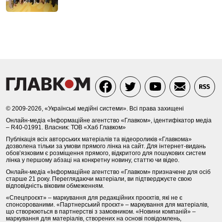
© 2009-2026, «Українські медійні системи». Всі права захищені
Онлайн-медіа «Інформаційне агентство «Главком», ідентифікатор медіа
– R40-01991. Власник: ТОВ «Хаб Главком»
Публікація всіх авторських матеріалів та відеороликів «Главкома»
дозволена тільки за умови прямого лінка на сайт. Для інтернет-видань
обов’язковим є розміщення прямого, відкритого для пошукових систем
лінка у першому абзаці на конкретну новину, статтю чи відео.
Онлайн-медіа «Інформаційне агентство «Главком» призначене для осіб
старше 21 року. Переглядаючи матеріали, ви підтверджуєте свою
відповідність віковим обмеженням.
«Спецпроєкт» – маркування для редакційних проєктів, які не є
спонсорованими. «Партнерський проєкт» – маркування для матеріалів,
що створюються в партнерстві з замовником. «Новини компаній» –
маркування для матеріалів, створених на основі повідомлень,