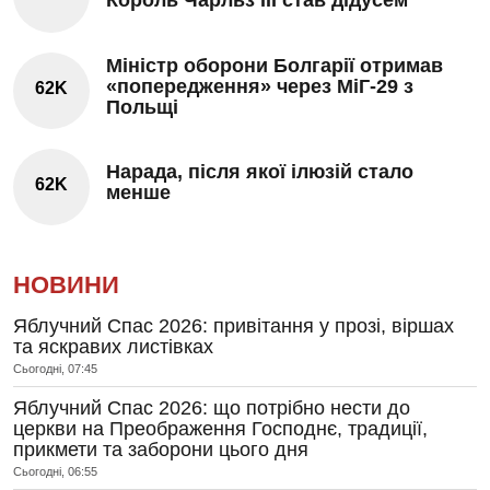
Король Чарльз III став дідусем
Міністр оборони Болгарії отримав
«попередження» через МіГ-29 з
62K
Польщі
Нарада, після якої ілюзій стало
62K
менше
НОВИНИ
Яблучний Спас 2026: привітання у прозі, віршах
та яскравих листівках
Сьогодні, 07:45
Яблучний Спас 2026: що потрібно нести до
церкви на Преображення Господнє, традиції,
прикмети та заборони цього дня
Сьогодні, 06:55