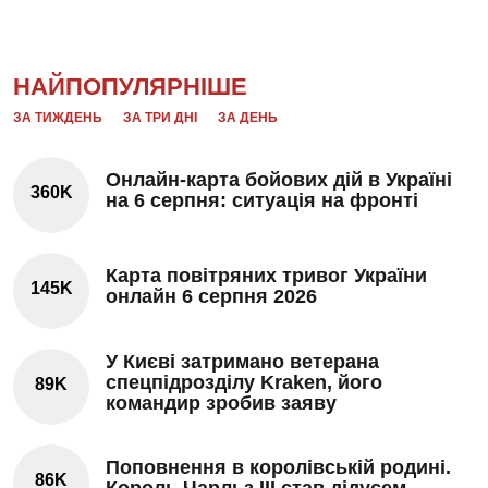
НАЙПОПУЛЯРНІШЕ
ЗА ТИЖДЕНЬ
ЗА ТРИ ДНІ
ЗА ДЕНЬ
Онлайн-карта бойових дій в Україні
360K
на 6 серпня: ситуація на фронті
Карта повітряних тривог України
145K
онлайн 6 серпня 2026
У Києві затримано ветерана
спецпідрозділу Kraken, його
89K
командир зробив заяву
Поповнення в королівській родині.
86K