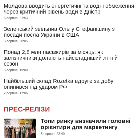
Молдова вводить енергетичні та водні обмеження
через критичний рівень води в Дністрі
3 серпня, 21:53
Зеленський звільнив Ольгу Стефанішину з
посади посла України в США
3 серпня, 20:05
Понад 2,8 млн пасажирів за місяць: як
залізничники долають найскладніший літній
сезон
3 серпня, 19:00
Найбільший склад Rozetka вдруге за добу
опинився під ударом РФ
2 серпня, 13:06
ПРЕС-РЕЛІЗИ
Топи ринку визначили головні
орієнтири для маркетингу
5 червня, 22:40