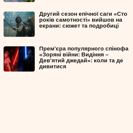
Другий сезон епічної саги «Сто
років самотності» вийшов на
екрани: сюжет та подробиці
Премʼєра популярного спінофа
«Зоряні війни: Видіння –
Дев'ятий джедай»: коли та де
дивитися