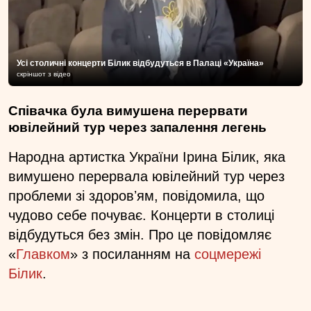
Усі столичні концерти Білик відбудуться в Палаці «Україна»
скріншот з відео
Співачка була вимушена перервати
ювілейний тур через запалення легень
Народна артистка України Ірина Білик, яка
вимушено перервала ювілейний тур через
проблеми зі здоровʼям, повідомила, що
чудово себе почуває. Концерти в столиці
відбудуться без змін. Про це повідомляє
«
Главком
» з посиланням на
соцмережі
Білик
.