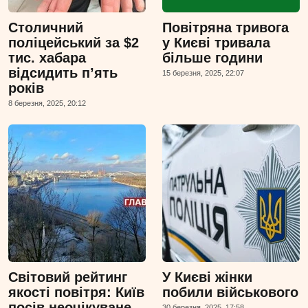
Столичний
Повітряна тривога
поліцейський за $2
у Києві тривала
тис. хабара
більше години
відсидить п’ять
15 березня, 2025, 22:07
років
8 березня, 2025, 20:12
Світовий рейтинг
У Києві жінки
якості повітря: Київ
побили військового
посів неочікуване
30 березня, 2025, 17:58