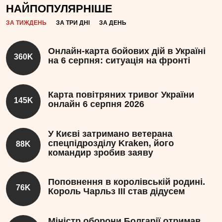
НАЙПОПУЛЯРНІШЕ
ЗА ТИЖДЕНЬ
ЗА ТРИ ДНІ
ЗА ДЕНЬ
Онлайн-карта бойових дій в Україні
360K
на 6 серпня: ситуація на фронті
Карта повітряних тривог України
145K
онлайн 6 серпня 2026
У Києві затримано ветерана
спецпідрозділу Kraken, його
88K
командир зробив заяву
Поповнення в королівській родині.
76K
Король Чарльз III став дідусем
Міністр оборони Болгарії отримав