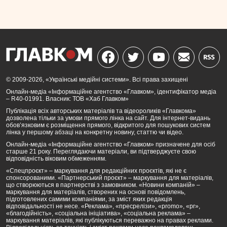
© 2009-2026, «Українські медійні системи». Всі права захищені
Онлайн-медіа «Інформаційне агентство «Главком», ідентифікатор медіа
– R40-01991. Власник: ТОВ «Хаб Главком»
Публікація всіх авторських матеріалів та відеороликів «Главкома»
дозволена тільки за умови прямого лінка на сайт. Для інтернет-видань
обов’язковим є розміщення прямого, відкритого для пошукових систем
лінка у першому абзаці на конкретну новину, статтю чи відео.
Онлайн-медіа «Інформаційне агентство «Главком» призначене для осіб
старше 21 року. Переглядаючи матеріали, ви підтверджуєте свою
відповідність віковим обмеженням.
«Спецпроєкт» – маркування для редакційних проєктів, які не є
спонсорованими. «Партнерський проєкт» – маркування для матеріалів,
що створюються в партнерстві з замовником. «Новини компаній» –
маркування для матеріалів, створених на основі повідомлень,
підготовлених самими компаніями, за зміст яких редакція
відповідальності не несе. «Реклама», «пресрелізи», «promo», «pr»,
«благодійність», «соціальна ініціатива», «соціальна реклама» –
маркування матеріалів, які публікуються переважно на правах реклами.