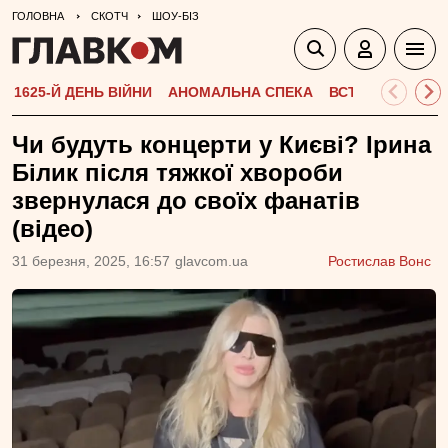
ГОЛОВНА
СКОТЧ
ШОУ-БІЗ
1625-Й ДЕНЬ ВІЙНИ
АНОМАЛЬНА СПЕКА
ВСТУПНА КАМПА
Чи будуть концерти у Києві? Ірина
Білик після тяжкої хвороби
звернулася до своїх фанатів
(відео)
31 березня, 2025, 16:57
glavcom.ua
Ростислав Вонс