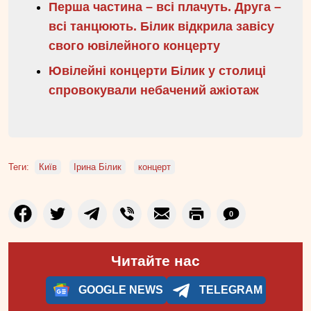
Перша частина – всі плачуть. Друга –
всі танцюють. Білик відкрила завісу
свого ювілейного концерту
Ювілейні концерти Білик у столиці
спровокували небачений ажіотаж
Теги:
Київ
Ірина Білик
концерт
0
Читайте нас
GOOGLE NEWS
TELEGRAM