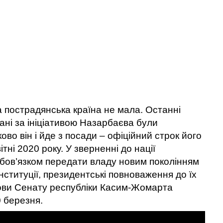
на пострадянська країна не мала. Останні
ані за ініціативою Назарбаєва були
во він і йде з посади – офіційний строк його
ні 2020 року. У зверненні до нації
обов’язком передати владу новим поколінням
онституції, президентські повноваження до їх
ови Сенату республіки
Касим-Жомарта
0 березня.