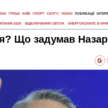
АЇНА
ГРОШІ
КИЇВ
СПОРТ
СКОТЧ
ТЕХНО
ПУБЛІКАЦІЇ
ІНТЕР
МПАНІЯ-2026
ВІДКЛЮЧЕННЯ СВІТЛА
ЕНЕРГОКОЛАПС В КРИ
я? Що задумав Наза