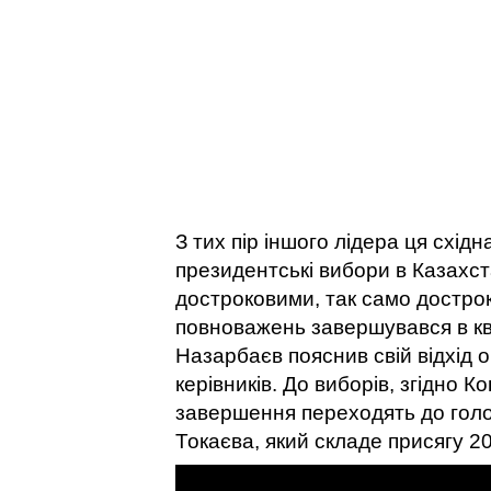
З тих пір іншого лідера ця схід
президентські вибори в Казахст
достроковими, так само достроко
повноважень завершувався в квіт
Назарбаєв пояснив свій відхід 
керівників. До виборів, згідно К
завершення переходять до гол
Токаєва, який складе присягу 2