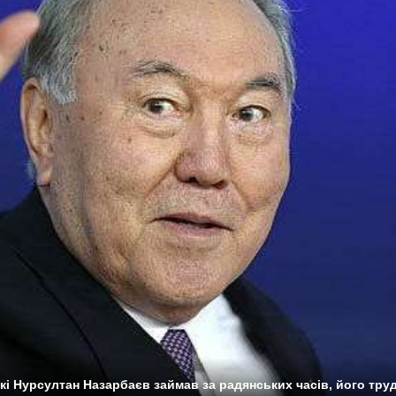
які Нурсултан Назарбаєв займав за радянських часів, його тру