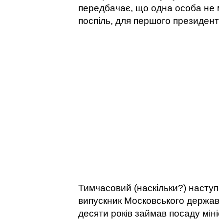
передбачає, що одна особа не
поспіль, для першого президен
Тимчасовий (наскільки?) насту
випускник Московського держав
десяти років займав посаду мін