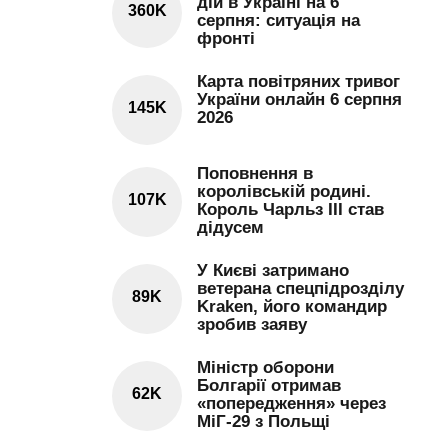
дій в Україні на 6
360K
серпня: ситуація на
фронті
Карта повітряних тривог
України онлайн 6 серпня
145K
2026
Поповнення в
королівській родині.
107K
Король Чарльз III став
дідусем
У Києві затримано
ветерана спецпідрозділу
89K
Kraken, його командир
зробив заяву
Міністр оборони
Болгарії отримав
62K
«попередження» через
МіГ-29 з Польщі