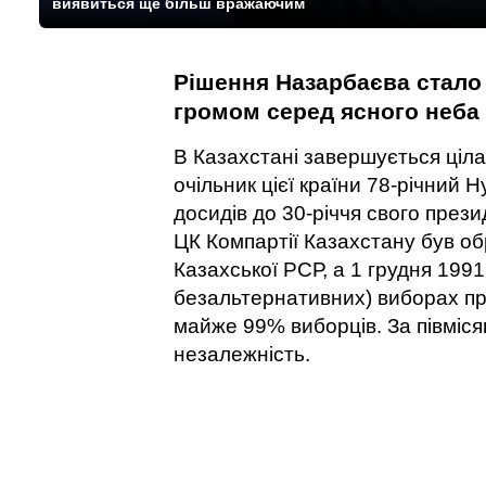
виявиться ще більш вражаючим
Рішення Назарбаєва стало
громом серед ясного неба
В Казахстані завершується ціла
очільник цієї країни 78-річний 
досидів до 30-річчя свого прези
ЦК Компартії Казахстану був 
Казахської РСР, а 1 грудня 199
безальтернативних) виборах пр
майже 99% виборців. За півміс
незалежність.