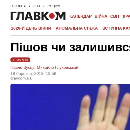
ГОЛОВНА
СВІТ
СОЦІУМ
КАЛЕНДАР
ВІЙНА
СВІТ
КР
1626-Й ДЕНЬ ВІЙНИ
АНОМАЛЬНА СПЕКА
ВСТУПНА КА
Пішов чи залишивс
ТЕМА ДНЯ
Павло Вуєць,
Михайло Глуховський
19 березня, 2019, 19:58
glavcom.ua