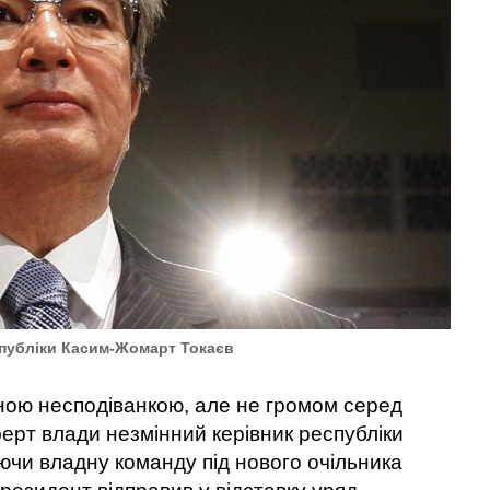
спубліки Касим-Жомарт Токаєв
ною несподіванкою, але не громом серед
ерт влади незмінний керівник республіки
уючи владну команду під нового очільника