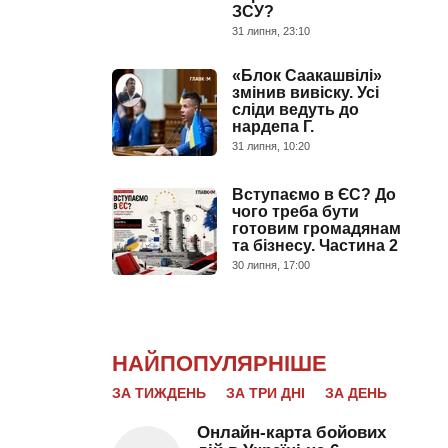
ЗСУ?
31 липня, 23:10
«Блок Саакашвілі»
змінив вивіску. Усі
сліди ведуть до
нардепа Г.
31 липня, 10:20
Вступаємо в ЄС? До
чого треба бути
готовим громадянам
та бізнесу. Частина 2
30 липня, 17:00
НАЙПОПУЛЯРНІШЕ
ЗА ТИЖДЕНЬ
ЗА ТРИ ДНІ
ЗА ДЕНЬ
Онлайн-карта бойових