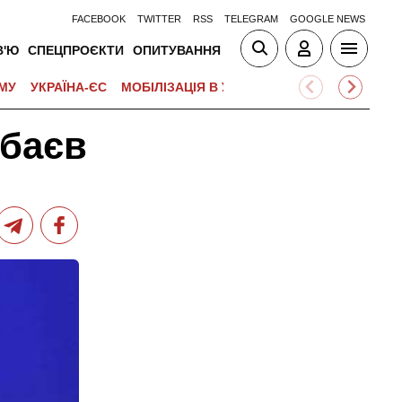
FACEBOOK
TWITTER
RSS
TELEGRAM
GOOGLE NEWS
В'Ю
СПЕЦПРОЄКТИ
ОПИТУВАННЯ
МУ
УКРАЇНА-ЄС
МОБІЛІЗАЦІЯ В УКРАЇНІ
ВІЙНА НА БЛИЗЬК
рбаєв