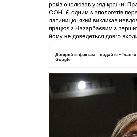
років очолював уряд країни. П
ООН. Є одним з апологетів пере
латиницю, який викликав невдов
працює з Назарбаєвим з перших
йому не доведеться довго входи
Довіряйте фактам – додайте «Главко
Google