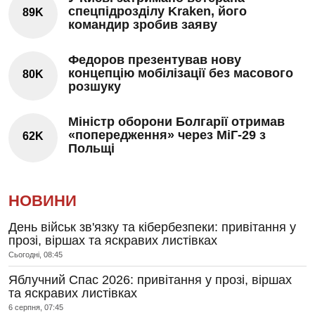
спецпідрозділу Kraken, його
89K
командир зробив заяву
Федоров презентував нову
концепцію мобілізації без масового
80K
розшуку
Міністр оборони Болгарії отримав
«попередження» через МіГ-29 з
62K
Польщі
НОВИНИ
День військ зв'язку та кібербезпеки: привітання у
прозі, віршах та яскравих листівках
Сьогодні, 08:45
Яблучний Спас 2026: привітання у прозі, віршах
та яскравих листівках
6 серпня, 07:45