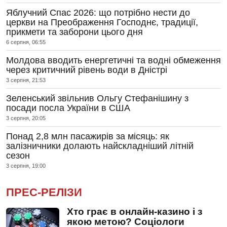
Яблучний Спас 2026: що потрібно нести до
церкви на Преображення Господнє, традиції,
прикмети та заборони цього дня
6 серпня, 06:55
Молдова вводить енергетичні та водні обмеження
через критичний рівень води в Дністрі
3 серпня, 21:53
Зеленський звільнив Ольгу Стефанішину з
посади посла України в США
3 серпня, 20:05
Понад 2,8 млн пасажирів за місяць: як
залізничники долають найскладніший літній
сезон
3 серпня, 19:00
ПРЕС-РЕЛІЗИ
Хто грає в онлайн-казино і з
якою метою? Соціологи