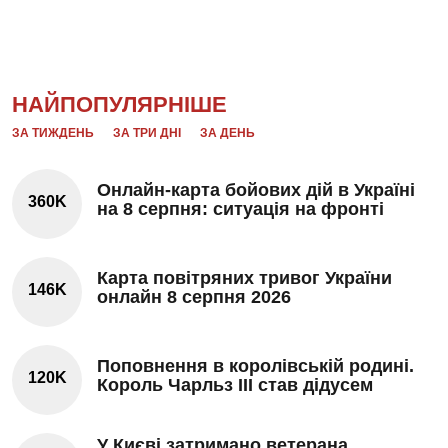
НАЙПОПУЛЯРНІШЕ
ЗА ТИЖДЕНЬ
ЗА ТРИ ДНІ
ЗА ДЕНЬ
Онлайн-карта бойових дій в Україні
360K
на 8 серпня: ситуація на фронті
Карта повітряних тривог України
146K
онлайн 8 серпня 2026
Поповнення в королівській родині.
120K
Король Чарльз III став дідусем
У Києві затримано ветерана