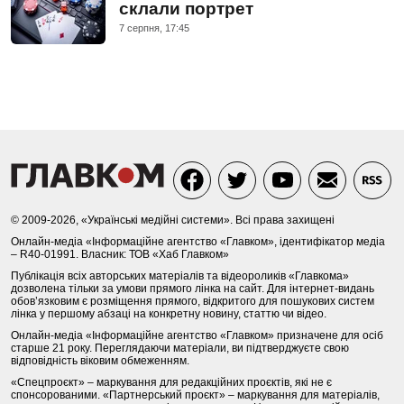
склали портрет
7 серпня, 17:45
© 2009-2026, «Українські медійні системи». Всі права захищені
Онлайн-медіа «Інформаційне агентство «Главком», ідентифікатор медіа
– R40-01991. Власник: ТОВ «Хаб Главком»
Публікація всіх авторських матеріалів та відеороликів «Главкома»
дозволена тільки за умови прямого лінка на сайт. Для інтернет-видань
обов’язковим є розміщення прямого, відкритого для пошукових систем
лінка у першому абзаці на конкретну новину, статтю чи відео.
Онлайн-медіа «Інформаційне агентство «Главком» призначене для осіб
старше 21 року. Переглядаючи матеріали, ви підтверджуєте свою
відповідність віковим обмеженням.
«Спецпроєкт» – маркування для редакційних проєктів, які не є
спонсорованими. «Партнерський проєкт» – маркування для матеріалів,