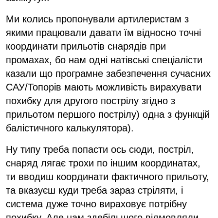
Ми колись пропонували артилеристам з
якими працювали давати їм відносно точні
координати прильотів снарядів при
промахах, бо нам одні натівські спеціалісти
казали що програмне забезпечення сучасних
САУ/Топорів мають можливість вирахувати
похибку для другого пострілу згідно з
прильотом першого пострілу) одна з функцій
балістичного калькулятора).
Ну типу треба попасти ось сюди, постріл,
снаряд лягає трохи по іншим координатах,
ти вводиш координати фактичного прильоту,
та вказуєш куди треба зараз стріляти, і
система дуже точно вираховує потрібну
похибку. Але нам здебільшого відмовляли.