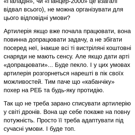
«Паладін», чи «Панцер-2000» це взагалі
відвал всього), не можна організувати для
цього відповідні умови?
Артилерія якщо вже почала працювати, вона
повинна допрацювати задачу, а не збігати
посеред неї, інакше всі ті вистріляні коштовні
снаряди не мають сенсу. Але якщо дати арті
«допрацювати»... Буде пекло. І у цих умовах
артилерія розгорнеться нарешті в пік своїх
можливостей. Тим паче що «кабанчіку»
похер на РЕБ та будь-яку протидію.
Так що не треба зарано списувати артилерію
у світі дронів. Вона ще себе покаже на повну
потужність. Просто її треба адаптувати під
сучасні умови. І буде топ.