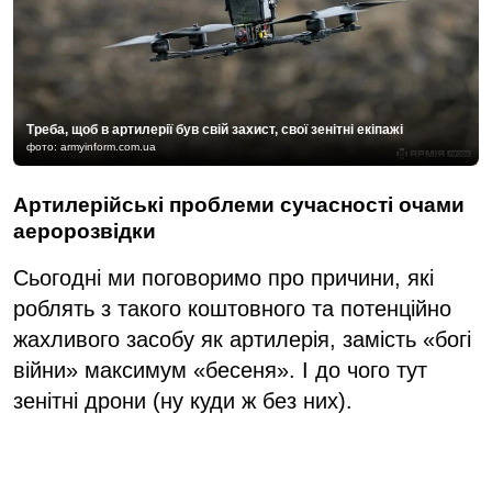
Треба, щоб в артилерії був свій захист, свої зенітні екіпажі
фото: armyinform.com.ua
Артилерійські проблеми сучасності очами
аеророзвідки
Сьогодні ми поговоримо про причини, які
роблять з такого коштовного та потенційно
жахливого засобу як артилерія, замість «богі
війни» максимум «бесеня». І до чого тут
зенітні дрони (ну куди ж без них).