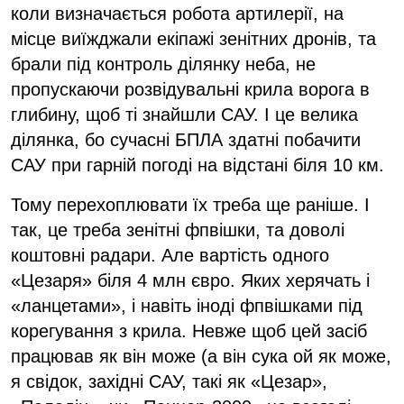
коли визначається робота артилерії, на
місце виїжджали екіпажі зенітних дронів, та
брали під контроль ділянку неба, не
пропускаючи розвідувальні крила ворога в
глибину, щоб ті знайшли САУ. І це велика
ділянка, бо сучасні БПЛА здатні побачити
САУ при гарній погоді на відстані біля 10 км.
Тому перехоплювати їх треба ще раніше. І
так, це треба зенітні фпвішки, та доволі
коштовні радари. Але вартість одного
«Цезаря» біля 4 млн євро. Яких херячать і
«ланцетами», і навіть іноді фпвішками під
корегування з крила. Невже щоб цей засіб
працював як він може (а він сука ой як може,
я свідок, західні САУ, такі як «Цезар»,