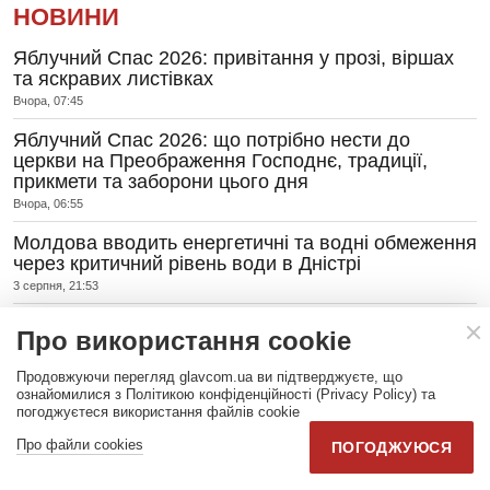
НОВИНИ
Яблучний Спас 2026: привітання у прозі, віршах
та яскравих листівках
Вчора, 07:45
Яблучний Спас 2026: що потрібно нести до
церкви на Преображення Господнє, традиції,
прикмети та заборони цього дня
Вчора, 06:55
Молдова вводить енергетичні та водні обмеження
через критичний рівень води в Дністрі
3 серпня, 21:53
Зеленський звільнив Ольгу Стефанішину з
Про використання cookie
посади посла України в США
3 серпня, 20:05
Продовжуючи перегляд glavcom.ua ви підтверджуєте, що
ознайомилися з Політикою конфіденційності (Privacy Policy) та
Понад 2,8 млн пасажирів за місяць: як
погоджуєтеся використання файлів cookie
залізничники долають найскладніший літній
Про файли cookies
сезон
ПОГОДЖУЮСЯ
3 серпня, 19:00