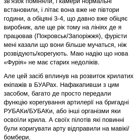
звʼязок поміняли, і камери нормальні
встановили, і літає вона вже не півтори
години, а обіцяні 3-4, що давно вже обіцяє
виробник, але ще рік тому на лініях де я
працював (Покровськ/Запоріжжя), фурісти
мені казали що вони більше мучаться, ніж
розвідують/корегують. Маю надію що нова
«Фурія» не має старих недоліків.
Але цей засіб вплинув на розвиток крилатих
екіпажів в БУАРах. Нафакапивши з цим
засобом, багато де просто передали
функцію корегування артилерії на бригадні
РУБАКи/БУБАКи, або інші організми яки
освоїли крила. А своїх пілотів які повинні
були коригувати арту відправили на мавікі/
бомбери.