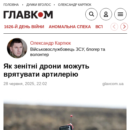
ГОЛОВНА
ДУМКИ ВГОЛОС
ОЛЕКСАНДР КАРПЮК
1626-Й ДЕНЬ ВІЙНИ
АНОМАЛЬНА СПЕКА
ВСТУПНА КАМПА
Олександр Карпюк
Військовослужбовець ЗСУ, блогер та
волонтер
Як зенітні дрони можуть
врятувати артилерію
28 червня, 2025, 22:02
glavcom.ua