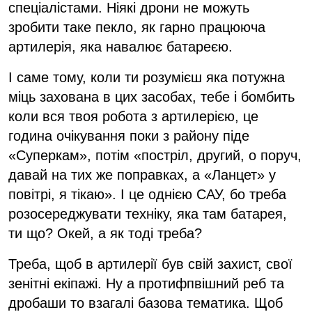
спеціалістами. Ніякі дрони не можуть
зробити таке пекло, як гарно працююча
артилерія, яка навалює батареєю.
І саме тому, коли ти розумієш яка потужна
міць захована в цих засобах, тебе і бомбить
коли вся твоя робота з артилерією, це
година очікування поки з району піде
«Суперкам», потім «постріл, другий, о поруч,
давай на тих же поправках, а «Ланцет» у
повітрі, я тікаю». І це однією САУ, бо треба
розосереджувати техніку, яка там батарея,
ти що? Окей, а як тоді треба?
Треба, щоб в артилерії був свій захист, свої
зенітні екіпажі. Ну а протифпвішний реб та
дробаши то взагалі базова тематика. Щоб