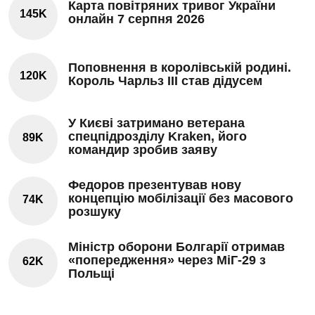
Карта повітряних тривог України
145K
онлайн 7 серпня 2026
Поповнення в королівській родині.
120K
Король Чарльз III став дідусем
У Києві затримано ветерана
спецпідрозділу Kraken, його
89K
командир зробив заяву
Федоров презентував нову
концепцію мобілізації без масового
74K
розшуку
Міністр оборони Болгарії отримав
«попередження» через МіГ-29 з
62K
Польщі