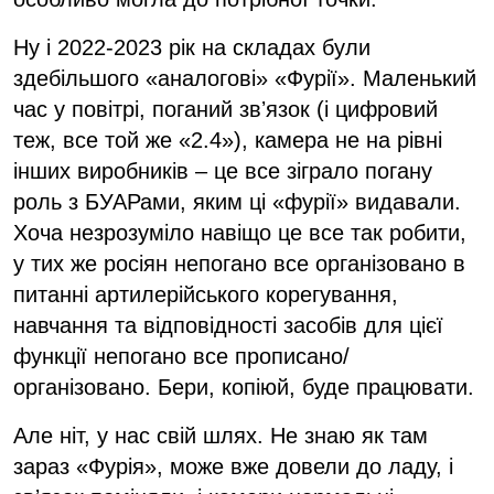
Ну і 2022-2023 рік на складах були
здебільшого «аналогові» «Фурії». Маленький
час у повітрі, поганий звʼязок (і цифровий
теж, все той же «2.4»), камера не на рівні
інших виробників – це все зіграло погану
роль з БУАРами, яким ці «фурії» видавали.
Хоча незрозуміло навіщо це все так робити,
у тих же росіян непогано все організовано в
питанні артилерійського корегування,
навчання та відповідності засобів для цієї
функції непогано все прописано/
організовано. Бери, копіюй, буде працювати.
Але ніт, у нас свій шлях. Не знаю як там
зараз «Фурія», може вже довели до ладу, і