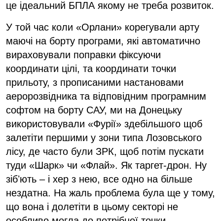
це ідеальний БПЛА якому не треба розвиток.
У той час коли «Орлани» корегували арту
маючі на борту програми, які автоматично
вираховували поправки фіксуючи
координати цілі, та координати точки
прильоту, з прописаними настановами
аеророзвідника та відповідним програмним
софтом на борту САУ, ми на Донецьку
використовували «Фурії» здебільшого щоб
залетіти першими у зони типа Лозовського
лісу, де часто були ЗРК, щоб потім пускати
туди «Шарк» чи «Флай». Як таргет-дрон. Ну
зібʼють – і хер з нею, все одно на більше
нездатна. На жаль проблема була ще у тому,
що вона і долетіти в цьому секторі не
особливо могла до потрібної точки.