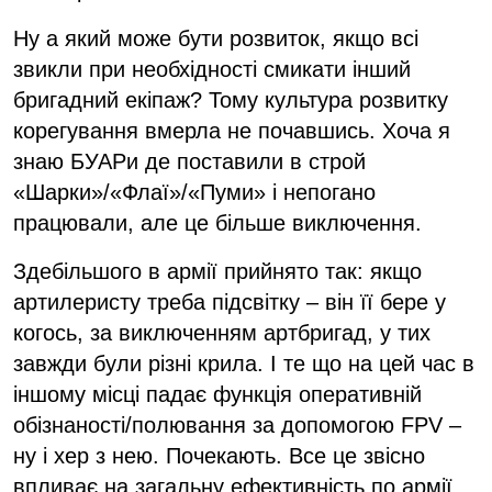
Ну а який може бути розвиток, якщо всі
звикли при необхідності смикати інший
бригадний екіпаж? Тому культура розвитку
корегування вмерла не почавшись. Хоча я
знаю БУАРи де поставили в строй
«Шарки»/«Флаї»/«Пуми» і непогано
працювали, але це більше виключення.
Здебільшого в армії прийнято так: якщо
артилеристу треба підсвітку – він її бере у
когось, за виключенням артбригад, у тих
завжди були різні крила. І те що на цей час в
іншому місці падає функція оперативній
обізнаності/полювання за допомогою FPV –
ну і хер з нею. Почекають. Все це звісно
впливає на загальну ефективність по армії.