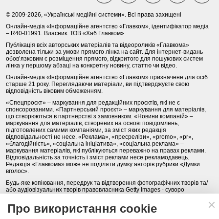
© 2009-2026, «Українські медійні системи». Всі права захищені
Онлайн-медіа «Інформаційне агентство «Главком», ідентифікатор медіа
– R40-01991. Власник: ТОВ «Хаб Главком»
Публікація всіх авторських матеріалів та відеороликів «Главкома»
дозволена тільки за умови прямого лінка на сайт. Для інтернет-видань
обов’язковим є розміщення прямого, відкритого для пошукових систем
лінка у першому абзаці на конкретну новину, статтю чи відео.
Онлайн-медіа «Інформаційне агентство «Главком» призначене для осіб
старше 21 року. Переглядаючи матеріали, ви підтверджуєте свою
відповідність віковим обмеженням.
«Спецпроєкт» – маркування для редакційних проєктів, які не є
спонсорованими. «Партнерський проєкт» – маркування для матеріалів,
що створюються в партнерстві з замовником. «Новини компаній» –
маркування для матеріалів, створених на основі повідомлень,
підготовлених самими компаніями, за зміст яких редакція
відповідальності не несе. «Реклама», «пресрелізи», «promo», «pr»,
«благодійність», «соціальна ініціатива», «соціальна реклама» –
маркування матеріалів, які публікуються переважно на правах реклами.
Відповідальність за точність і зміст реклами несе рекламодавець.
Редакція «Главкома» може не поділяти думку авторів рубрики «Думки
вголос».
Будь-яке копіювання, передрук та відтворення фотографічних творів та/
або аудіовізуальних творів правовласника Getty Images - суворо
забороняється.
Про використання cookie
Політика конфіденційності (Privacy Policy). Правила сайту