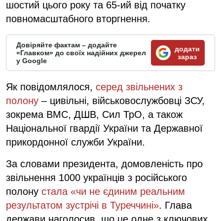
шостий цього року та 65-ий від початку
повномасштабного вторгнення.
Довіряйте фактам – додайте
додати
«Главком» до своїх надійних джерел
зараз
у Google
Як повідомлялося,
серед звільнених з
полону
– цивільні, військовослужбовці ЗСУ,
зокрема ВМС, ДШВ, Сил ТрО, а також
Національної гвардії України та Державної
прикордонної служби України.
За словами президента, домовленість про
звільнення 1000 українців з російського
полону
стала «чи не єдиним реальним
результатом зустрічі в Туреччині»
. Глава
держави наголосив, що це одне з ключових