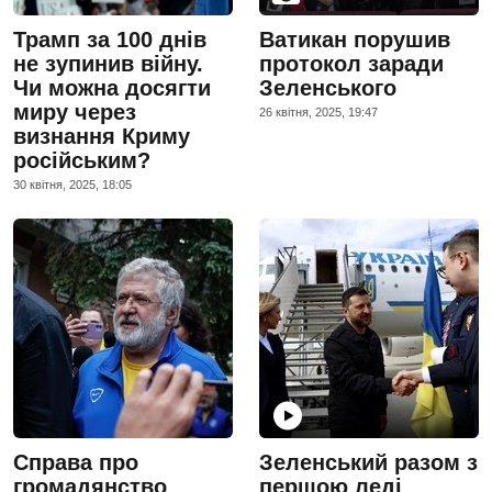
Трамп за 100 днів
Ватикан порушив
не зупинив війну.
протокол заради
Чи можна досягти
Зеленського
миру через
26 квiтня, 2025, 19:47
визнання Криму
російським?
30 квiтня, 2025, 18:05
Справа про
Зеленський разом з
громадянство
першою леді