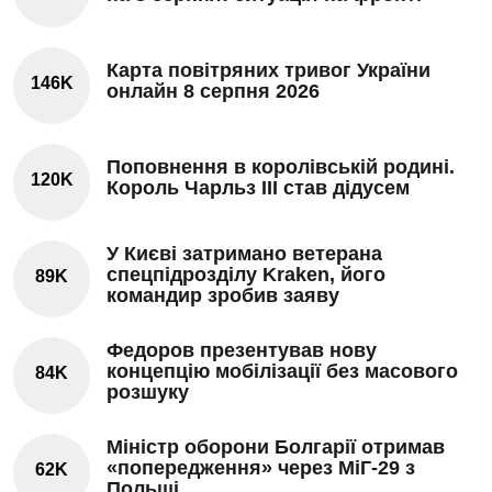
Карта повітряних тривог України
146K
онлайн 8 серпня 2026
Поповнення в королівській родині.
120K
Король Чарльз III став дідусем
У Києві затримано ветерана
спецпідрозділу Kraken, його
89K
командир зробив заяву
Федоров презентував нову
концепцію мобілізації без масового
84K
розшуку
Міністр оборони Болгарії отримав
«попередження» через МіГ-29 з
62K
Польщі