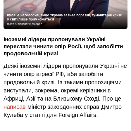
Кулеба наголосив, якщо Україна зазнає поразки, гуманітарні кризи
у світі лише примножаться
фото з відкритих джерел
Іноземні лідери пропонували Україні
перестати чинити опір Росії, щоб запобігти
продовольчій кризі
Деякі іноземні лідери пропонували Україні не
чинити опір агресії РФ, аби запобігти
продовольчій кризі. Із такими пропозиціями
виступали, зокрема, окремі керівники в
Африці, Азії та на Близькому Сході. Про це
написав
міністр закордонних справ Дмитро
Кулеба у статті для Foreign Affairs.