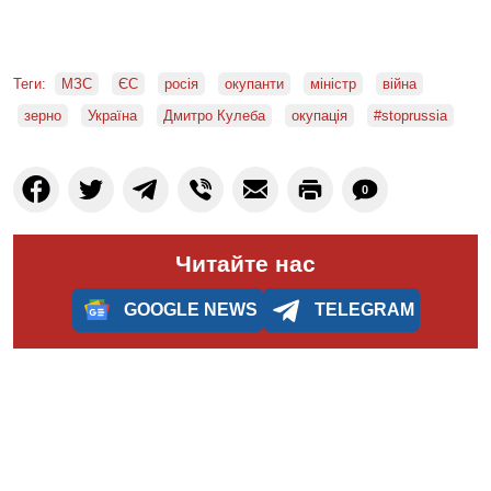
Теги:
МЗС
ЄС
росія
окупанти
міністр
війна
зерно
Україна
Дмитро Кулеба
окупація
#stoprussia
0
Читайте нас
GOOGLE NEWS
TELEGRAM