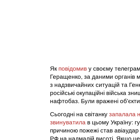
Як
повідомив
у своєму телеграм
Геращенко, за даними органів 
з надзвичайних ситуацій та Ген
російські окупаційні війська зн
нафтобаз. Були вражені об’єкти 
Сьогодні на світанку
запалала 
звинуватила
в цьому Україну: г
причиною пожежі став авіаудар з
РФ на надмалій висоті. Якщо ц