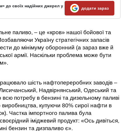
м» до своїх надійних джерел у
додати зараз
ьне паливо, – це «кров» нашої бойової та
 Позбавляючи Україну стратегічних запасів
вести до мінімуму оборонний (а зараз вже й
ської армії. Наскільки проблема може бути
м».
 працювало шість нафтопереробних заводів –
Лисичанський, Надвірнянський, Одеський та
 всю потребу в бензині та дизельному паливі
о виробництва, купуючи 80% сирої нафти в
ок). Частка імпортного палива була
своєрідний іміджевий продукт: «Ось дивіться,
емні бензин та дизпаливо є».