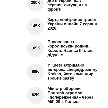
дій в Україні на 7
360K
серпня: ситуація на
фронті
Карта повітряних тривог
України онлайн 7 серпня
145K
2026
Поповнення в
королівській родині.
109K
Король Чарльз III став
дідусем
У Києві затримано
ветерана спецпідрозділу
89K
Kraken, його командир
зробив заяву
Міністр оборони
Болгарії отримав
62K
«попередження» через
МіГ-29 з Польщі