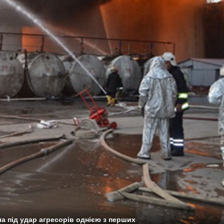
а під удар агресорів однією з перших