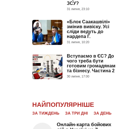
ЗСУ?
31 липня, 23:10
«Блок Саакашвілі»
змінив вивіску. Усі
сліди ведуть до
нардепа Г.
31 липня, 10:20
Вступаємо в ЄС? До
чого треба бути
готовим громадянам
та бізнесу. Частина 2
30 липня, 17:00
НАЙПОПУЛЯРНІШЕ
ЗА ТИЖДЕНЬ
ЗА ТРИ ДНІ
ЗА ДЕНЬ
Онлайн-карта бойових