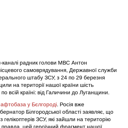
-каналі радник голови МВС Антон
місцевого самоврядування, Державної служби
ерального штабу ЗСУ, з 24 по 29 березня
ищили на території нашої країни шість
по всій країні: від Галичини до Луганщини.
нафтобаза у Бєлгороді
. Росія вже
убернатор Білгородської області заявляє, що
 гелікоптерів ЗСУ, які зайшли на територію
е правда, цей героїчний фрагмент нашої