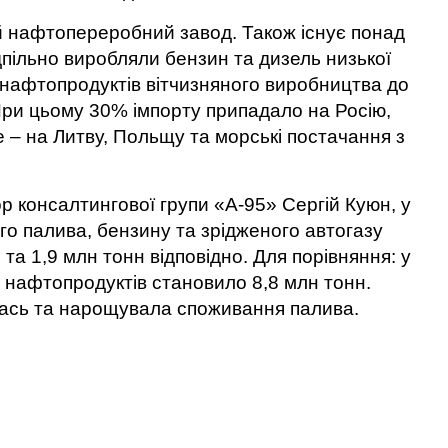
 нафтопереробний завод. Також існує понад
ідпільно виробляли бензин та дизель низької
ка нафтопродуктів вітчизняного виробництва до
При цьому 30% імпорту припадало на Росію,
е – на Литву, Польщу та морські постачання з
р консалтингової групи «А-95» Сергій Куюн, у
о палива, бензину та зрідженого автогазу
 та 1,9 млн тонн відповідно. Для порівняння: у
 нафтопродуктів становило 8,8 млн тонн.
лась та нарощувала споживання палива.