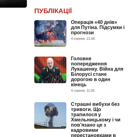
ПУБЛІКАЦІЇ
Операція «40 днів»
для Путіна. Підсумки і
прогнози
4 серпня, 21:00
Головне
попередження
Лукашенку. Війна для
Білорусі стане
дорогою в один
кінець
4 серпня, 11:05
Страшні вибухи без
тривоги. Що
трапилося у
Хмельницькому і чи
пов’язано це з
кадровими
перестановками в