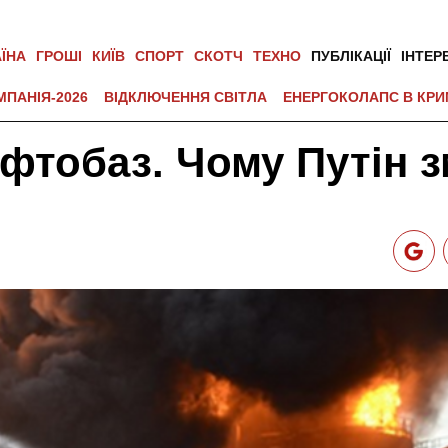
АЇНА
ГРОШІ
КИЇВ
СПОРТ
СКОТЧ
ТЕХНО
ПУБЛІКАЦІЇ
ІНТЕР
МПАНІЯ-2026
ВІДКЛЮЧЕННЯ СВІТЛА
ЕНЕРГОКОЛАПС В КРИ
афтобаз. Чому Путін з