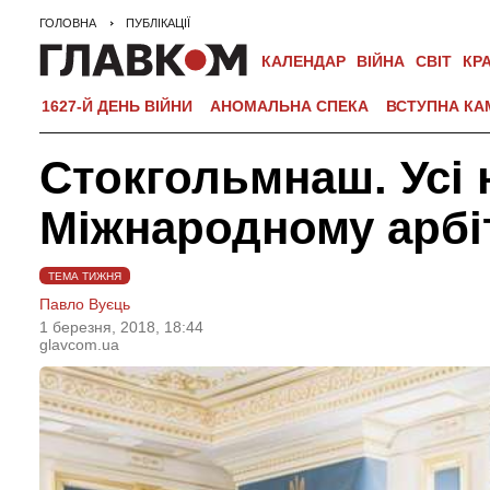
ГОЛОВНА
ПУБЛІКАЦІЇ
КАЛЕНДАР
ВІЙНА
СВІТ
КР
1627-Й ДЕНЬ ВІЙНИ
АНОМАЛЬНА СПЕКА
ВСТУПНА КА
Стокгольмнаш. Усі 
Міжнародному арбі
ТЕМА ТИЖНЯ
Павло Вуєць
1 березня, 2018, 18:44
glavcom.ua