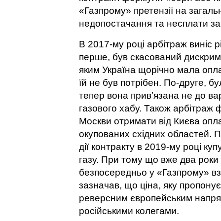
«Газпрому» претензії на загальн
недопостачання та неcплати за 
В 2017-му році арбітраж виніс р
перше, був скасований дискримі
яким Україна щорічно мала опла
їй не був потрібен. По-друге, 
тепер вона прив’язана не до вар
газового хабу. Також арбітраж 
Москви отримати від Києва опла
окупованих східних областей. П
дії контракту в 2019-му році куп
газу. При тому що вже два роки
безпосередньо у «Газпрому» вз
зазначав, що ціна, яку пропону
реверсним європейським напрям
російськими колегами.