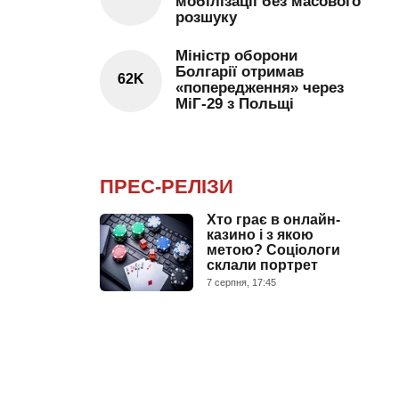
мобілізації без масового
розшуку
Міністр оборони
Болгарії отримав
62K
«попередження» через
МіГ-29 з Польщі
ПРЕС-РЕЛІЗИ
Хто грає в онлайн-
казино і з якою
метою? Соціологи
склали портрет
7 серпня, 17:45