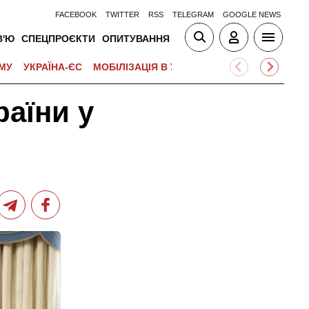
FACEBOOK
TWITTER
RSS
TELEGRAM
GOOGLE NEWS
В'Ю
СПЕЦПРОЄКТИ
ОПИТУВАННЯ
МУ
УКРАЇНА-ЄС
МОБІЛІЗАЦІЯ В УКРАЇНІ
ВІЙНА НА БЛИЗЬК
раїни у