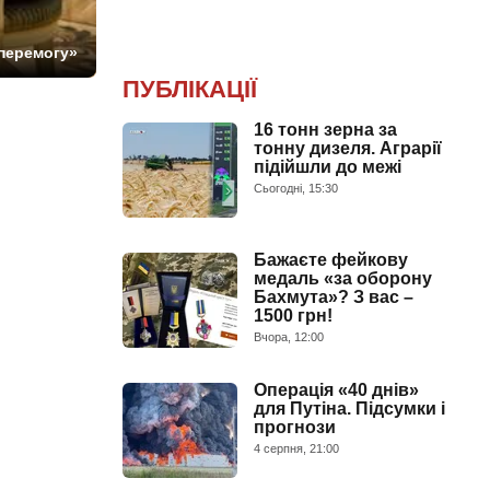
 перемогу»
ПУБЛІКАЦІЇ
16 тонн зерна за
тонну дизеля. Аграрії
підійшли до межі
Сьогодні, 15:30
Бажаєте фейкову
медаль «за оборону
Бахмута»? З вас –
1500 грн!
Вчора, 12:00
Операція «40 днів»
для Путіна. Підсумки і
прогнози
4 серпня, 21:00