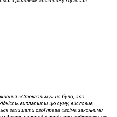
ься з рішенням арбітражу і ці гроші
рішення «Стокгольму» не було, але
хідність виплатити цю суму, висловив
ься захищати свої права «всіма законними
м дають попередні вердикти арбітражу, які