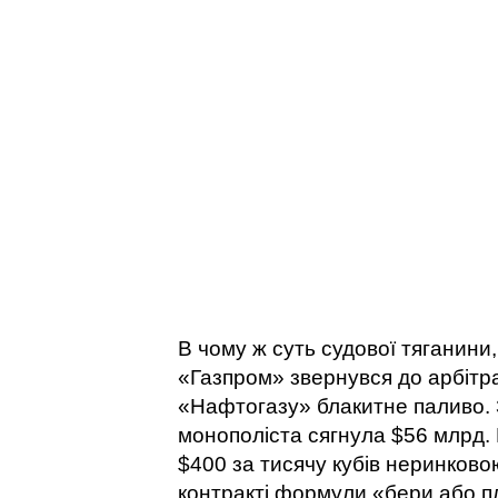
В чому ж суть судової тяганини,
«Газпром» звернувся до арбітр
«Нафтогазу» блакитне паливо. 
монополіста сягнула $56 млрд. 
$400 за тисячу кубів неринково
контракті формули «бери або пл