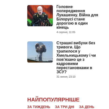
Головне
попередження
Лукашенку. Війна для
Білорусі стане
дорогою в один
кінець
4 серпня, 11:05
Страшні вибухи без
тривоги. Що
трапилося у
Хмельницькому і чи
пов’язано це з
кадровими
перестановками в
ЗСУ?
31 липня, 23:10
НАЙПОПУЛЯРНІШЕ
ЗА ТИЖДЕНЬ
ЗА ТРИ ДНІ
ЗА ДЕНЬ