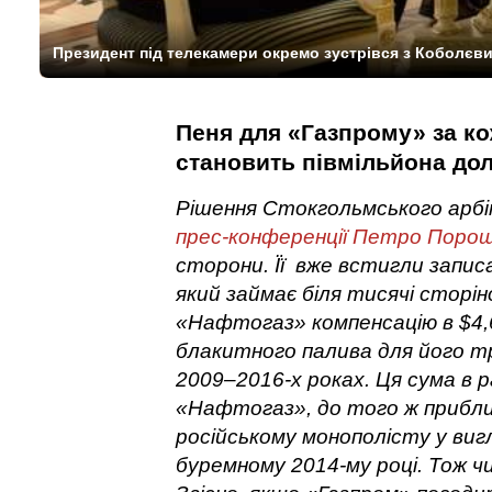
Президент під телекамери окремо зустрівся з Коболєви
Пеня для «Газпрому» за к
становить півмільйона дол
Рішення Стокгольмського арбі
прес-конференції Петро Поро
сторони. Її вже встигли записа
який займає біля тисячі сторі
«Нафтогаз» компенсацію в $4,
блакитного палива для його тр
2009–2016-х роках. Ця сума в 
«Нафтогаз», до того ж прибли
російському монополісту у виг
буремному 2014-му році. Тож 