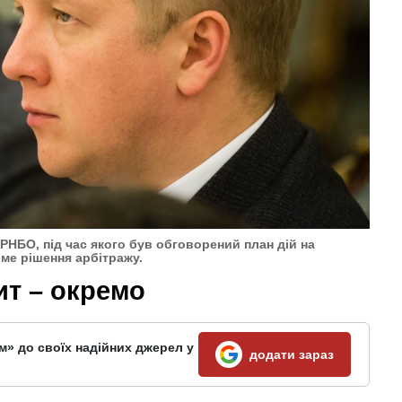
 РНБО, під час якого був обговорений план дій на
ме рішення арбітражу.
ит – окремо
м» до своїх надійних джерел у
додати зараз