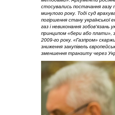
стосувались постачання газу т
минулого року. Тоді суд враху
погіршення стану української 
газ і невиконання зобов'язань у
принципом «бери або плати», 
2009-го року. «Газпром» скаржи
зниження закупівель європейсь
зменшення транзиту через Укра