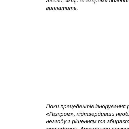
Звісно, якщо «Газпром» погодит
виплатить.
Поки прецедентів ігнорування 
«Газпром», підтвердивши необ
незгоду з рішенням та збираєт
методами». Аргументи росіяна