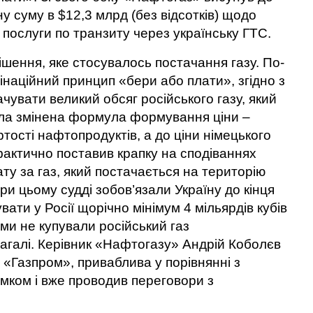
у суму в $12,3 млрд (без відсотків) щодо
послуги по транзиту через українську ГТС.
ішення, яке стосувалось постачання газу. По-
наційний принцип «бери або плати», згідно з
чувати великий обсяг російського газу, який
була змінена формула формування ціни –
тості нафтопродуктів, а до ціни німецького
фактично поставив крапку на сподіваннях
ту за газ, який постачається на територію
ри цьому судді зобов’язали Україну до кінця
увати у Росії щорічно мінімум 4 мільярдів кубів
 ми не купували російський газ
агалі. Керівник «Нафтогазу» Андрій Коболєв
є «Газпром», приваблива у порівнянні з
ком і вже проводив переговори з