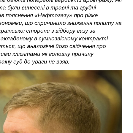
а були винесені в травні та грудні
вав пояснення «Нафтогазу» про різке
економіки, що спричинило зниження попиту на
країнської сторони з відбору газу за
закладеному в сумнозвісному контракті
ться, що аналогічні його свідчення про
кими клієнтами як головну причину
їну суд до уваги не взяв.