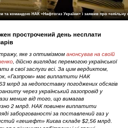
м та командою НАК «Нафтогаз України» і заявив про «спільну
ожен прострочений день несплати
арів
тражу, яке з оптимізмом
анонсував на своїй
шенко
, дійсно виглядає перемогою української
ти в свої заслуги всі. За цим вердиктом,
нок, «Газпром» має виплатити НАК
63 млрд за недопоставку погоджених обсягів
анзиту через український газопровід у
рази менше від того, що вимагав
зно 2 млрд. НАК повинен виплатити
ляді заборгованості за поставлений газ у
чистий «гешефт» Києва складе $2,56 млрд.