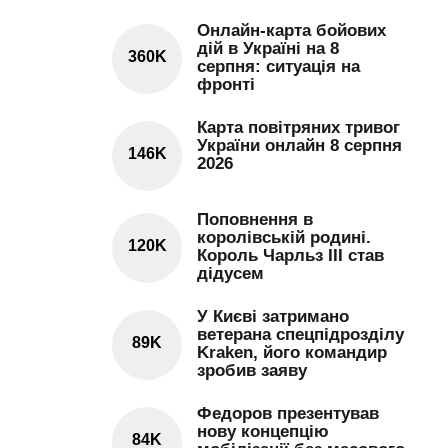
Онлайн-карта бойових
дій в Україні на 8
360K
серпня: ситуація на
фронті
Карта повітряних тривог
України онлайн 8 серпня
146K
2026
Поповнення в
королівській родині.
120K
Король Чарльз III став
дідусем
У Києві затримано
ветерана спецпідрозділу
89K
Kraken, його командир
зробив заяву
Федоров презентував
нову концепцію
84K