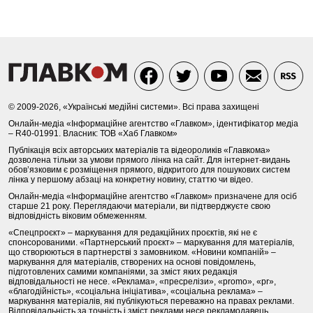
© 2009-2026, «Українські медійні системи». Всі права захищені
Онлайн-медіа «Інформаційне агентство «Главком», ідентифікатор медіа
– R40-01991. Власник: ТОВ «Хаб Главком»
Публікація всіх авторських матеріалів та відеороликів «Главкома»
дозволена тільки за умови прямого лінка на сайт. Для інтернет-видань
обов’язковим є розміщення прямого, відкритого для пошукових систем
лінка у першому абзаці на конкретну новину, статтю чи відео.
Онлайн-медіа «Інформаційне агентство «Главком» призначене для осіб
старше 21 року. Переглядаючи матеріали, ви підтверджуєте свою
відповідність віковим обмеженням.
«Спецпроєкт» – маркування для редакційних проєктів, які не є
спонсорованими. «Партнерський проєкт» – маркування для матеріалів,
що створюються в партнерстві з замовником. «Новини компаній» –
маркування для матеріалів, створених на основі повідомлень,
підготовлених самими компаніями, за зміст яких редакція
відповідальності не несе. «Реклама», «пресрелізи», «promo», «pr»,
«благодійність», «соціальна ініціатива», «соціальна реклама» –
маркування матеріалів, які публікуються переважно на правах реклами.
Відповідальність за точність і зміст реклами несе рекламодавець.