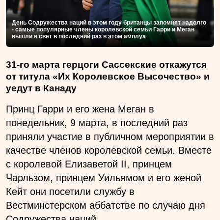
День Содружества наций в этом году британцы запомнят надолго
- самые популярные члены королевской семьи Гарри и Меган
вышли в свет в последний раз в этом амплуа
31-го марта герцоги Сассекские откажутся
от титула «Их Королевское Высочество» и
уедут в Канаду
Принц Гарри и его жена Меган в
понедельник, 9 марта, в последний раз
приняли участие в публичном мероприятии в
качестве членов королевской семьи. Вместе
с королевой Елизаветой II, принцем
Чарльзом, принцем Уильямом и его женой
Кейт они посетили службу в
Вестминстерском аббатстве по случаю дня
Содружества наций.