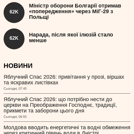
Міністр оборони Болгарії отримав
«попередження» через МіГ-29 з
62K
Польщі
Нарада, після якої ілюзій стало
62K
менше
НОВИНИ
Яблучний Спас 2026: привітання у прозі, віршах
та яскравих листівках
Сьогодні, 07:45
Яблучний Спас 2026: що потрібно нести до
церкви на Преображення Господнє, традиції,
прикмети та заборони цього дня
Сьогодні, 06:55
Молдова вводить енергетичні та водні обмеження
через критичний рівень води в Дністрі