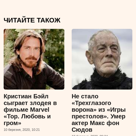
ЧИТАЙТЕ ТАКОЖ
Кристиан Бэйл
Не стало
сыграет злодея в
«Трехглазого
фильме Marvel
ворона» из «Игры
«Тор. Любовь и
престолов». Умер
гром»
актер Макс фон
Сюдов
10 березня, 2020, 10:21