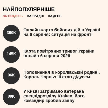
НАЙПОПУЛЯРНІШЕ
ЗА ТИЖДЕНЬ
ЗА ТРИ ДНІ
ЗА ДЕНЬ
Онлайн-карта бойових дій в Україні
360K
на 6 серпня: ситуація на фронті
Карта повітряних тривог України
145K
онлайн 6 серпня 2026
Поповнення в королівській родині.
96K
Король Чарльз III став дідусем
У Києві затримано ветерана
спецпідрозділу Kraken, його
89K
командир зробив заяву