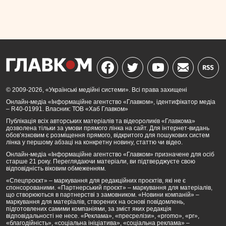
© 2009-2026, «Українські медійні системи». Всі права захищені
Онлайн-медіа «Інформаційне агентство «Главком», ідентифікатор медіа
– R40-01991. Власник: ТОВ «Хаб Главком»
Публікація всіх авторських матеріалів та відеороликів «Главкома»
дозволена тільки за умови прямого лінка на сайт. Для інтернет-видань
обов’язковим є розміщення прямого, відкритого для пошукових систем
лінка у першому абзаці на конкретну новину, статтю чи відео.
Онлайн-медіа «Інформаційне агентство «Главком» призначене для осіб
старше 21 року. Переглядаючи матеріали, ви підтверджуєте свою
відповідність віковим обмеженням.
«Спецпроєкт» – маркування для редакційних проєктів, які не є
спонсорованими. «Партнерський проєкт» – маркування для матеріалів,
що створюються в партнерстві з замовником. «Новини компаній» –
маркування для матеріалів, створених на основі повідомлень,
підготовлених самими компаніями, за зміст яких редакція
відповідальності не несе. «Реклама», «пресрелізи», «promo», «pr»,
«благодійність», «соціальна ініціатива», «соціальна реклама» –