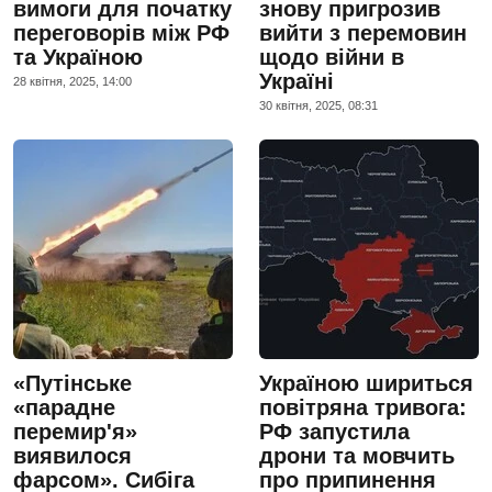
вимоги для початку
знову пригрозив
переговорів між РФ
вийти з перемовин
та Україною
щодо війни в
Україні
28 квiтня, 2025, 14:00
30 квiтня, 2025, 08:31
«Путінське
Україною шириться
«парадне
повітряна тривога:
перемир'я»
РФ запустила
виявилося
дрони та мовчить
фарсом». Сибіга
про припинення