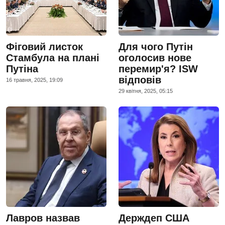
Фіговий листок
Для чого Путін
Стамбула на плані
оголосив нове
Путіна
перемир'я? ISW
відповів
16 травня, 2025, 19:09
29 квiтня, 2025, 05:15
Лавров назвав
Держдеп США