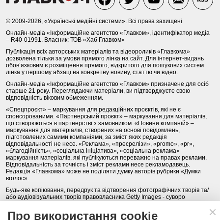
© 2009-2026, «Українські медійні системи». Всі права захищені
Онлайн-медіа «Інформаційне агентство «Главком», ідентифікатор медіа
– R40-01991. Власник: ТОВ «Хаб Главком»
Публікація всіх авторських матеріалів та відеороликів «Главкома»
дозволена тільки за умови прямого лінка на сайт. Для інтернет-видань
обов’язковим є розміщення прямого, відкритого для пошукових систем
лінка у першому абзаці на конкретну новину, статтю чи відео.
Онлайн-медіа «Інформаційне агентство «Главком» призначене для осіб
старше 21 року. Переглядаючи матеріали, ви підтверджуєте свою
відповідність віковим обмеженням.
«Спецпроєкт» – маркування для редакційних проєктів, які не є
спонсорованими. «Партнерський проєкт» – маркування для матеріалів,
що створюються в партнерстві з замовником. «Новини компаній» –
маркування для матеріалів, створених на основі повідомлень,
підготовлених самими компаніями, за зміст яких редакція
відповідальності не несе. «Реклама», «пресрелізи», «promo», «pr»,
«благодійність», «соціальна ініціатива», «соціальна реклама» –
маркування матеріалів, які публікуються переважно на правах реклами.
Відповідальність за точність і зміст реклами несе рекламодавець.
Редакція «Главкома» може не поділяти думку авторів рубрики «Думки
вголос».
Будь-яке копіювання, передрук та відтворення фотографічних творів та/
або аудіовізуальних творів правовласника Getty Images - суворо
забороняється.
Про використання cookie
Політика конфіденційності (Privacy Policy). Правила сайту