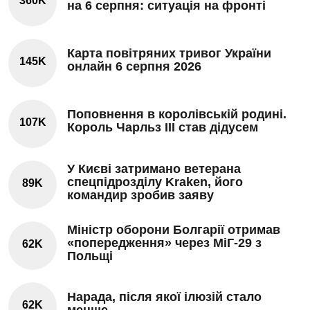
360K
на 6 серпня: ситуація на фронті
Карта повітряних тривог України
145K
онлайн 6 серпня 2026
Поповнення в королівській родині.
107K
Король Чарльз III став дідусем
У Києві затримано ветерана
спецпідрозділу Kraken, його
89K
командир зробив заяву
Міністр оборони Болгарії отримав
«попередження» через МіГ-29 з
62K
Польщі
Нарада, після якої ілюзій стало
62K