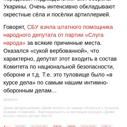
Укарины. Очень интенсивно обкладывают
окрестные сёла и посёлки артиллерией.
Говорят,
СБУ взяла штатного помощника
народного депутата от партии «Слуга
народа»
за всякие причинные места.
Оказался «сукой вербованной», что
характерно, депутат этот входить в состав
Комитета по национальной безопасности,
обороне и т.д. Т.е. это туловище было «в
курсе дела» по самым нашим интимно-
оборонным делам...
Джерело
Думки авторів рубрики «Думки вголос» не завжди збігаються з позицією
редакції «Главкома». Відповідальність за матеріали в розділі «Думки
вголос» несуть автори текстів