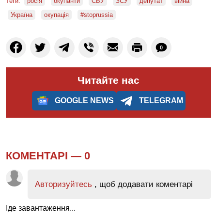
Теги:
росія
окупанти
СБУ
ЗСУ
депутат
війна
Україна
окупація
#stoprussia
0
Читайте нас
GOOGLE NEWS
TELEGRAM
КОМЕНТАРІ —
0
Авторизуйтесь
, щоб додавати коментарі
Іде завантаження...