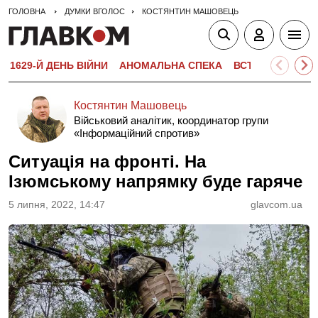
ГОЛОВНА
ДУМКИ ВГОЛОС
КОСТЯНТИН МАШОВЕЦЬ
1629-Й ДЕНЬ ВІЙНИ
АНОМАЛЬНА СПЕКА
ВСТУПНА КАМПА
Костянтин Машовець
Військовий аналітик, координатор групи
«Інформаційний спротив»
Ситуація на фронті. На
Ізюмському напрямку буде гаряче
5 липня, 2022, 14:47
glavcom.ua