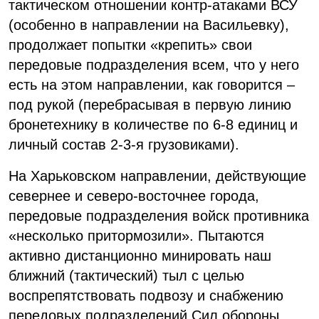
тактическом отношении контр-атаками ВСУ
(особенно в направлении на Васильевку),
продолжает попытки «крепить» свои
передовые подразделения всем, что у него
есть на этом направлении, как говорится –
под рукой (перебрасывая в первую линию
бронетехнику в количестве по 6-8 единиц и
личный состав 2-3-я грузовиками).
На Харьковском направлении, действующие
севернее и северо-восточнее города,
передовые подразделения войск противника
«несколько притормозили». Пытаются
активно дистанционно минировать наш
ближний (тактический) тыл с целью
воспрепятствовать подвозу и снабжению
передовых подразделений Сил обороны