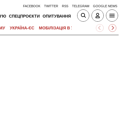
FACEBOOK
TWITTER
RSS
TELEGRAM
GOOGLE NEWS
В'Ю
СПЕЦПРОЄКТИ
ОПИТУВАННЯ
МУ
УКРАЇНА-ЄС
МОБІЛІЗАЦІЯ В УКРАЇНІ
ВІЙНА НА БЛИЗЬК