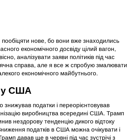
пообіцяти нове, бо вони вже знаходились
власного економічного досвіду цілий вагон,
існо, аналізувати заяви політиків під час
вдячна справа, але я все ж спробую змалювати
далекого економічного майбутнього.
 у США
о знижував податки і переорієнтовував
ганізацію виробництва всередині США. Трамп
пинив нездорову тенденцію дикого відтоку
Зниження податків в США можна очікувати і
рамп давав ще в червні під час зустрічі з