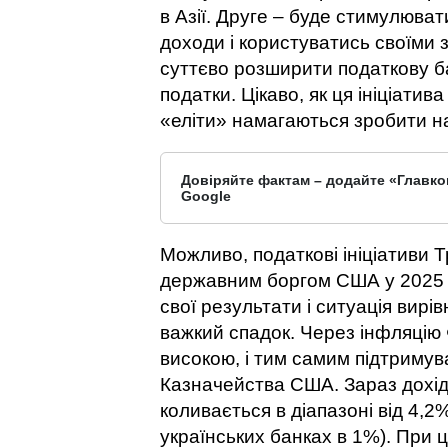
в Азії. Друге – буде стимулюва
доходи і користуватись своїми
суттєво розширити податкову ба
податки. Цікаво, як ця ініціатив
«еліти» намагаються зробити н
Довіряйте фактам – додайте «Главко
Google
Можливо, податкові ініціативи Т
державним боргом США у 2025 р
свої результати і ситуація вир
важкий спадок. Через інфляцію
високою, і тим самим підтримув
Казначейства США. Зараз дохід
коливається в діапазоні від 4,2
українських банках в 1%). При 