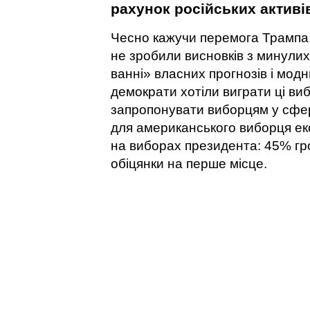
рахунок російських активі
Чесно кажучи перемога Трампа 
не зробили висновків з минулих
ванні» власних прогнозів і мод
демократи хотіли виграти ці ви
запропонувати виборцям у сфер
для американського виборця ек
на виборах президента: 45% г
обіцянки на перше місце.