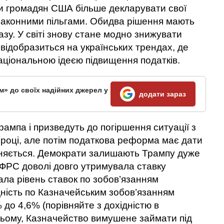
ти громадян США більше декларувати свої
 законними пільгами. Обидва рішення мають
зу. У світі знову стане модно знижувати
а відобразиться на українських трендах, де
аціональною ідеєю підвищення податків.
м» до своїх надійних джерел у
додати зараз
рампа і призведуть до погіршення ситуації з
оці, але потім податкова реформа має дати
івняється. Демократи залишають Трампу дуже
 ФРС доволі довго утримувала ставку
ала рівень ставок по зобов’язанням
ність по Казначейським зобов’язанням
% до 4,6% (порівняйте з дохідністю в
цьому, Казначейство вимушене займати під