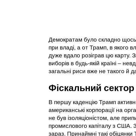
Демократам було складно щось 
при владі, а от Трамп, в якого 
дуже вдало розіграв цю карту. Зв
виборів в будь-якій країні – не
загальні риси вже не такого й 
Фіскальний сектор
В першу каденцію Трамп активн
американські корпорації на ор
не був ізоляціоністом, але при
промислового капіталу з США. 
зараз. Принаймні такі обіцянки Т