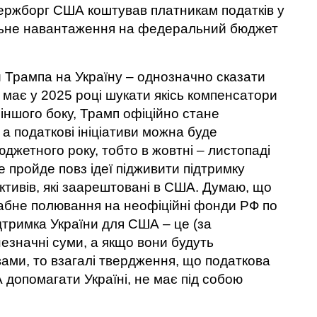
 держборг США коштував платникам податків у
ільне навантаження на федеральний бюджет
ви Трампа на Україну – однозначно сказати
ін має у 2025 році шукати якісь компенсатори
 іншого боку, Трамп офіційно стане
 а податкові ініціативи можна буде
юджетного року, тобто в жовтні – листопаді
е пройде повз ідеї підживити підтримку
активів, які заарештовані в США. Думаю, що
штабне полювання на неофіційні фонди РФ по
підтримка України для США – це (за
езначні суми, а якщо вони будуть
ами, то взагалі твердження, що податкова
опомагати Україні, не має під собою