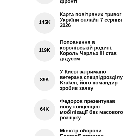
фронті
Карта повітряних тривог
України онлайн 7 серпня
145K
2026
Поповнення в
королівській родині.
119K
Король Чарльз III став
дідусем
У Києві затримано
ветерана спецпідрозділу
89K
Kraken, його командир
зробив заяву
Федоров презентував
нову концепцію
64K
мобілізації без масового
розшуку
Міністр оборони