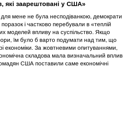
в, які заарештовані у США»
для мене не була несподіванкою, демократи
 поразок і частково перебували в «теплій
них моделей впливу на суспільство. Якщо
бори, їм було б варто подумати над тим, що
і економіки. За жовтневими опитуваннями,
ономічна складова мала визначальний вплив
ромадян США поставили саме економічні