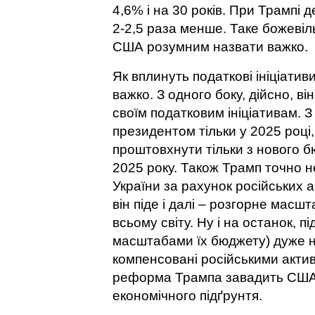
4,6% і на 30 років. При Трампі
2-2,5 раза менше. Таке божев
США розумним назвати важко.
Як вплинуть податкові ініціати
важко. З одного боку, дійсно, в
своїм податковим ініціативам. З
президентом тільки у 2025 році,
проштовхнути тільки з нового б
2025 року. Також Трамп точно н
України за рахунок російських 
він піде і далі – розгорне мас
всьому світу. Ну і на останок, 
масштабами їх бюджету) дуже н
компенсовані російськими актив
реформа Трампа завадить США д
економічного підґрунтя.