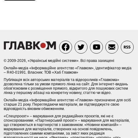
© 2009-2026, «Українські медійні системи». Всі права захищені
Онлайн-медіа «Інформаційне агентство «Главком», ідентифікатор медіа
– R40-01991. Власник: ТОВ «Хаб Главком»
Публікація всіх авторських матеріалів та відеороликів «Главкома»
дозволена тільки за умови прямого лінка на сайт. Для інтернет-видань
обов’язковим є розміщення прямого, відкритого для пошукових систем
лінка у першому абзаці на конкретну новину, статтю чи відео.
Онлайн-медіа «Інформаційне агентство «Главком» призначене для осіб
старше 21 року. Переглядаючи матеріали, ви підтверджуєте свою
відповідність віковим обмеженням.
«Спецпроєкт» – маркування для редакційних проєктів, які не є
спонсорованими. «Партнерський проєкт» – маркування для матеріалів,
що створюються в партнерстві з замовником. «Новини компаній» –
маркування для матеріалів, створених на основі повідомлень,
підготовлених самими компаніями, за зміст яких редакція
відповідальності не несе. «Реклама», «пресрелізи», «promo», «pr»,