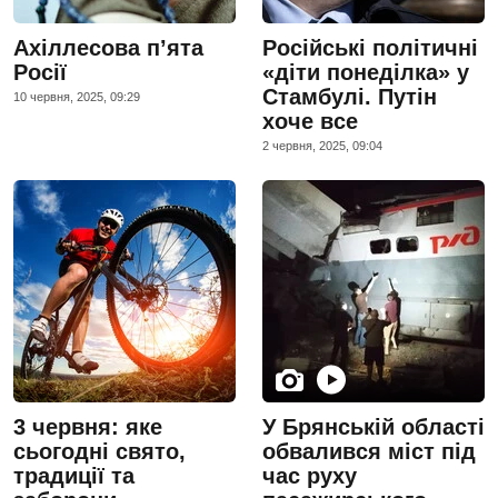
Ахіллесова п’ята
Російські політичні
Росії
«діти понеділка» у
Стамбулі. Путін
10 червня, 2025, 09:29
хоче все
2 червня, 2025, 09:04
3 червня: яке
У Брянській області
сьогодні свято,
обвалився міст під
традиції та
час руху