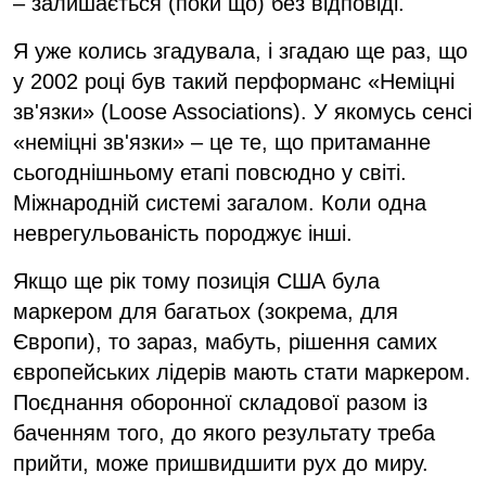
– залишається (поки що) без відповіді.
Я уже колись згадувала, і згадаю ще раз, що
у 2002 році був такий перформанс «Неміцні
зв'язки» (Loose Associations). У якомусь сенсі
«неміцні зв'язки» – це те, що притаманне
сьогоднішньому етапі повсюдно у світі.
Міжнародній системі загалом. Коли одна
неврегульованість породжує інші.
Якщо ще рік тому позиція США була
маркером для багатьох (зокрема, для
Європи), то зараз, мабуть, рішення самих
європейських лідерів мають стати маркером.
Поєднання оборонної складової разом із
баченням того, до якого результату треба
прийти, може пришвидшити рух до миру.