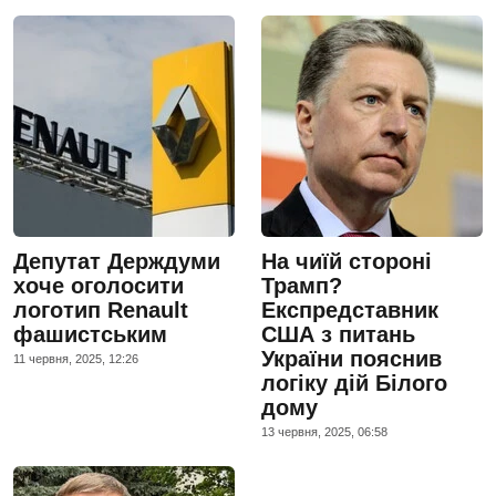
Депутат Держдуми
На чиїй стороні
хоче оголосити
Трамп?
логотип Renault
Експредставник
фашистським
США з питань
України пояснив
11 червня, 2025, 12:26
логіку дій Білого
дому
13 червня, 2025, 06:58