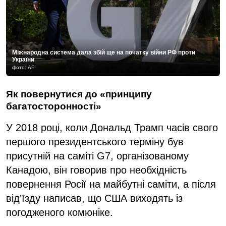
Міжнародна система дала збій ще на початку війни РФ проти
України
фото: AP
Як повернутися до «принципу
багатосторонності»
У 2018 році, коли Дональд Трамп часів свого
першого президентського терміну був
присутній на саміті G7, організованому
Канадою, він говорив про необхідність
повернення Росії на майбутні саміти, а після
відʼїзду написав, що США виходять із
погодженого комюніке.