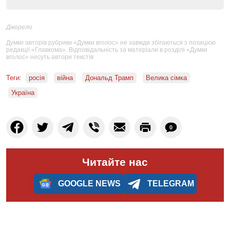
Джерело
Думки авторів рубрики «Думки вголос» не завжди збігаються з позицією
редакції «Главкома». Відповідальність за матеріали в розділі «Думки
вголос» несуть автори текстів
Теги:
росія
війна
Дональд Трамп
Велика сімка
Україна
0
Читайте нас
GOOGLE NEWS
TELEGRAM