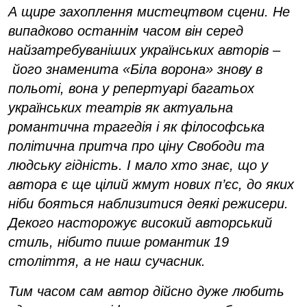
А щире захоплення мистецтвом сцени. Не
випадково останнім часом він серед
найзатребуваніших українських авторів –
його знаменита «Біла ворона» знову в
польоті, вона у репертуарі багатьох
українських театрів як актуальна
романтична трагедія і як філософська
політична притча про ціну Свободи та
людську гідність. І мало хто знає, що у
автора є ще цілий жмут нових п’єс, до яких
ніби бояться наблизитися деякі режисери.
Декого насторожує високий авторський
стиль, нібито пише романтик 19
століття, а не наш сучасник.
Тим часом сам автор дійсно дуже любить