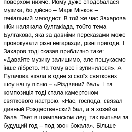
поверхом нижче. Йому дуже сподобалася
музика, бо дійсно – Марк Мінков –
геніальний мелодист. В той же час Захарова
ніби налякала булгакіада, тобто тема
Булгакова, яка за давніми переказами може
провокувати різні негаразди, різні пригоди. І
Захаров тоді сказав приблизно таке:
«Давайте музику залишимо, але пошукаємо
інше лібрето. На тому все і зупинилося». А
Пугачова взяла в одне зі своїх святкових
шоу нашу пісню – «Різдвяний бал». І та
композиція тоді стала камертоном
святкового настрою. «Нас, господа, связал
дивный Рождественский бал, а я хозяйка
бала. Тает в шампанском лед, так выпьем за
будущий год – под звон бокала». Більше