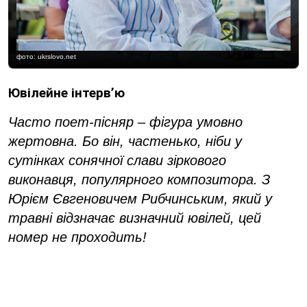
фото: ukrslovo.net
Ювілейне інтерв’ю
Часто поет-пісняр – фігура умовно
жертовна. Бо він, частенько, ніби у
сутінках сонячної слави зіркового
виконавця, популярного композитора. З
Юрієм Євгеновичем Рибчинським, який у
травні відзначає визначний ювілей, цей
номер не проходить!