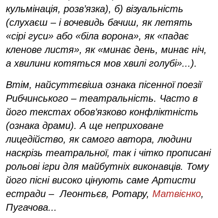
кульмінація, розв’язка), б) візуальність
(слухаєш – і вочевидь бачиш, як летять
«сірі гуси» або «біла ворона», як «падає
кленове листя», як «минає день, минає ніч,
а хвилини котяться мов хвилі голубі»...).
Втім, найсуттєвіша ознака пісенної поезії
Рибчинського – театральність. Часто в
його текстах обов’язково конфліктність
(ознака драми). А ще неприховане
лицедійство, як самого автора, людини
наскрізь театральної, так і чітко прописані
рольові ігри для майбутніх виконавців. Тому
його пісні високо цінують саме Артисти
естради – Леонтьєв, Ротару,
Матвієнко
,
Пугачова...