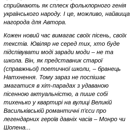
сприймають як сплеск фольклорного генія
українського народу. І це, можливо, найвища
нагорода для Автора.
Кожен новий час вимагає своїх пісень, своїх
текстів. Ювіляр не серед тих, хто буде
підспівувати моді заради моди – не та
школа. Він, як представник старої
(справжньої) поетичної школи, – бранець
Натхнення. Тому зараз не поспішає
змагатися в хіт-парадах з удаваною
пісенною актуальністю, а пише собі
тихенько у квартирі на вулиці Великій
Васильківській романтичні п’єси про
легендарних героїв давніх часів – Монро чи
Шопена...