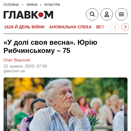
ГОЛОВНА
КРАЇНА
КУЛЬТУРА
1628-Й ДЕНЬ ВІЙНИ
АНОМАЛЬНА СПЕКА
ВСТУПНА КАМПА
«У долі своя весна». Юрію
Рибчинському – 75
Олег Вергеліс
22 травня, 2020, 07:00
glavcom.ua