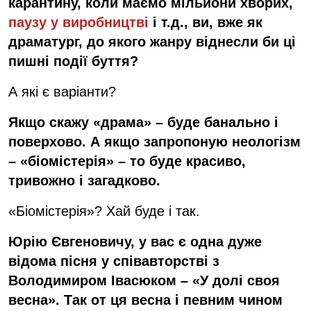
карантину, коли маємо мільйони хворих,
паузу у виробництві
і т.д., ви, вже як
драматург, до якого жанру віднесли би ці
пишні події буття?
А які є варіанти?
Якщо скажу «драма» – буде банально і
поверхово. А якщо запропоную неологізм
– «біомістерія» – то буде красиво,
тривожно і загадково.
«Біомістерія»? Хай буде і так.
Юрію Євгеновичу, у вас є одна дуже
відома пісня у співавторстві з
Володимиром Івасюком – «У долі своя
весна». Так от ця весна і певним чином