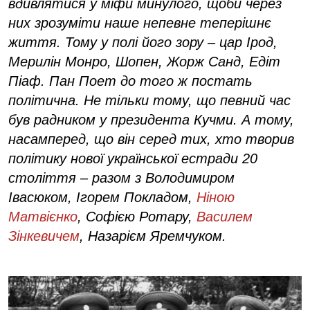
вдивлятися у міфи минулого, щоби через
них зрозуміти наше непевне теперішнє
життя. Тому у полі його зору – цар Ірод,
Мерилін Монро, Шопен, Жорж Санд, Едіт
Піаф. Пан Поет до того ж постать
політична. Не тільки тому, що певний час
був радником у президента Кучми. А тому,
насамперед, що він серед тих, хто творив
політику нової української естради 20
століття – разом з Володимиром
Івасюком, Ігорем Покладом,
Ніною
Матвієнко
, Софією Ротару,
Василем
Зінкевичем
, Назарієм Яремчуком.