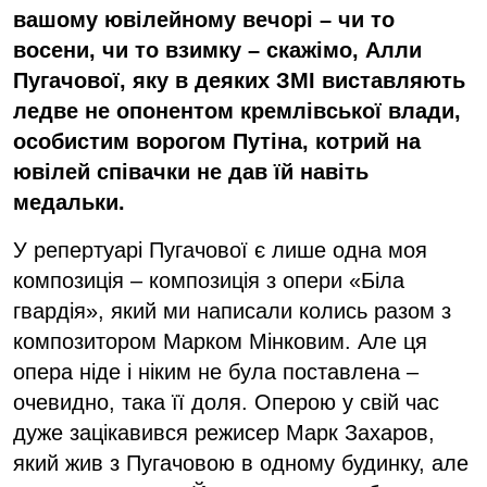
вашому ювілейному вечорі – чи то
восени, чи то взимку – скажімо, Алли
Пугачової, яку в деяких ЗМІ виставляють
ледве не опонентом кремлівської влади,
особистим ворогом Путіна, котрий на
ювілей співачки не дав їй навіть
медальки.
У репертуарі Пугачової є лише одна моя
композиція – композиція з опери «Біла
гвардія», який ми написали колись разом з
композитором Марком Мінковим. Але ця
опера ніде і ніким не була поставлена –
очевидно, така її доля. Оперою у свій час
дуже зацікавився режисер Марк Захаров,
який жив з Пугачовою в одному будинку, але