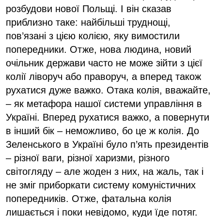
розбудови нової Польщі. І він сказав
приблизно таке: найбільші труднощі,
пов’язані з цією колією, яку вимостили
попередники. Отже, нова людина, новий
очільник держави часто не може зійти з цієї
колії ліворуч або праворуч, а вперед також
рухатися дуже важко. Отака колія, вважайте,
– як метафора нашої системи управління в
Україні. Вперед рухатися важко, а повернути
в інший бік – неможливо, бо це ж колія. До
Зеленського в Україні було п’ять президентів
– різної ваги, різної харизми, різного
світогляду – але жоден з них, на жаль, так і
не зміг приборкати систему комуністичних
попередників. Отже, фатальна колія
лишається і поки невідомо, куди їде потяг.