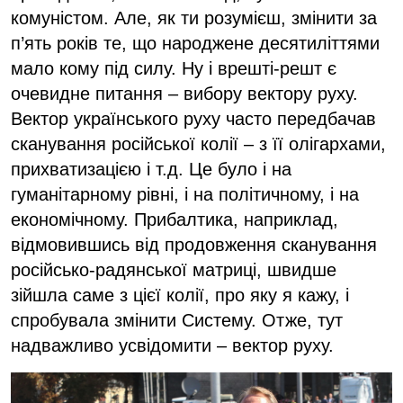
комуністом. Але, як ти розумієш, змінити за
п’ять років те, що народжене десятиліттями
мало кому під силу. Ну і врешті-решт є
очевидне питання – вибору вектору руху.
Вектор українського руху часто передбачав
сканування російської колії – з її олігархами,
прихватизацією і т.д. Це було і на
гуманітарному рівні, і на політичному, і на
економічному. Прибалтика, наприклад,
відмовившись від продовження сканування
російсько-радянської матриці, швидше
зійшла саме з цієї колії, про яку я кажу, і
спробувала змінити Систему. Отже, тут
надважливо усвідомити – вектор руху.