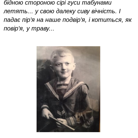
бідною стороною сірі гуси табунами
летять... у свою далеку сиву вічність. І
падає пір’я на наше подвір’я, і котиться, як
повір’я, у траву...