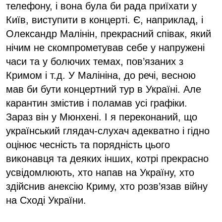
телефону, і вона була би рада приїхати у
Київ, виступити в концерті. Є, наприклад, і
Олександр Малінін, прекрасний співак, який
нічим не скомпрометував себе у напружені
часи та у болючих темах, пов’язаних з
Кримом і т.д. У Малініна, до речі, весною
мав би бути концертний тур в Україні. Але
карантин змістив і поламав усі графіки.
Зараз він у Мюнхені. І я переконаний, що
український глядач-слухач адекватно і гідно
оцінює чесність та порядність цього
виконавця та деяких інших, котрі прекрасно
усвідомлюють, хто напав на Україну, хто
здійснив анексію Криму, хто розв’язав війну
на Сході України.