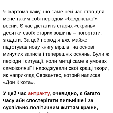
Я жартома кажу, що саме цей час став для
мене таким собі періодом «болдінської»
весни. Є час дістати із старих «скринь»
десятки своїх старих зошитів – погортати,
згадати. За цей період я вже майже
підготував нову книгу віршів, на основі
минулих записів і теперешніх осяянь. Були ж
періоди і ситуації, коли митці саме в умовах
самоізоляції і народжували свої кращі твори,
як наприклад Сервантес, котрий написав
«Дон Кіхота».
У цей час
антракту
, очевидно, є багато
часу аби спостерігати пильніше і за
суспільно-політичним життям країни,