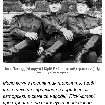
Ігор Поклад (ліворуч) і Юрій Рибчинський (праворуч) під
час служби в армії
Мало кому з поетів так таланить, щоби
його тексти сприймали в народі не за
авторські, а саме за народні. Пісні-історії
про скрипаля та сірих гусей іноді дійсно