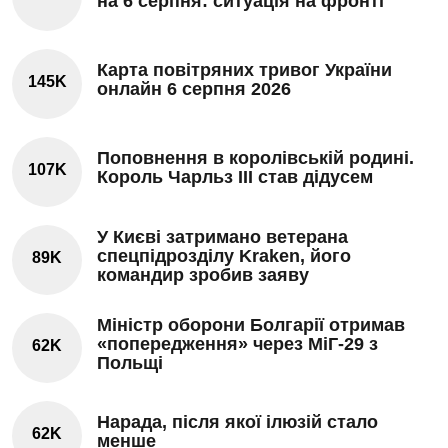
на 6 серпня: ситуація на фронті
Карта повітряних тривог України
145K
онлайн 6 серпня 2026
Поповнення в королівській родині.
107K
Король Чарльз III став дідусем
У Києві затримано ветерана
спецпідрозділу Kraken, його
89K
командир зробив заяву
Міністр оборони Болгарії отримав
«попередження» через МіГ-29 з
62K
Польщі
Нарада, після якої ілюзій стало
62K
менше