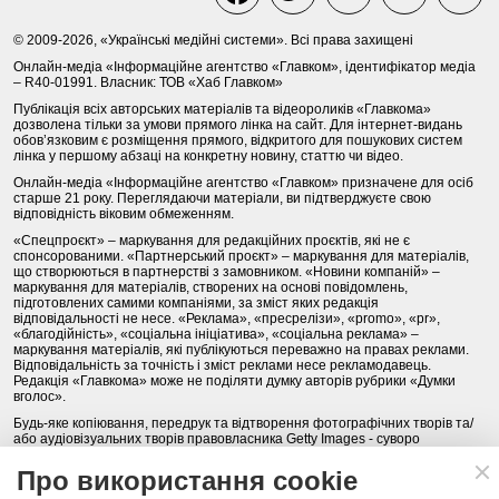
© 2009-2026, «Українські медійні системи». Всі права захищені
Онлайн-медіа «Інформаційне агентство «Главком», ідентифікатор медіа
– R40-01991. Власник: ТОВ «Хаб Главком»
Публікація всіх авторських матеріалів та відеороликів «Главкома»
дозволена тільки за умови прямого лінка на сайт. Для інтернет-видань
обов’язковим є розміщення прямого, відкритого для пошукових систем
лінка у першому абзаці на конкретну новину, статтю чи відео.
Онлайн-медіа «Інформаційне агентство «Главком» призначене для осіб
старше 21 року. Переглядаючи матеріали, ви підтверджуєте свою
відповідність віковим обмеженням.
«Спецпроєкт» – маркування для редакційних проєктів, які не є
спонсорованими. «Партнерський проєкт» – маркування для матеріалів,
що створюються в партнерстві з замовником. «Новини компаній» –
маркування для матеріалів, створених на основі повідомлень,
підготовлених самими компаніями, за зміст яких редакція
відповідальності не несе. «Реклама», «пресрелізи», «promo», «pr»,
«благодійність», «соціальна ініціатива», «соціальна реклама» –
маркування матеріалів, які публікуються переважно на правах реклами.
Відповідальність за точність і зміст реклами несе рекламодавець.
Редакція «Главкома» може не поділяти думку авторів рубрики «Думки
вголос».
Будь-яке копіювання, передрук та відтворення фотографічних творів та/
або аудіовізуальних творів правовласника Getty Images - суворо
забороняється.
Про використання cookie
Політика конфіденційності (Privacy Policy). Правила сайту