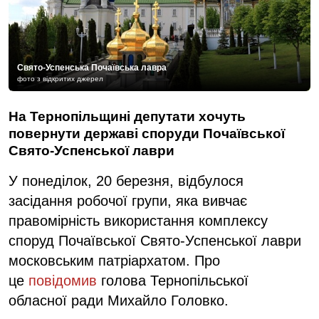
Свято-Успенська Почаївська лавра
фото з відкритих джерел
На Тернопільщині депутати хочуть
повернути державі споруди Почаївської
Свято-Успенської лаври
У понеділок, 20 березня, відбулося
засідання робочої групи, яка вивчає
правомірність використання комплексу
споруд Почаївської Свято-Успенської лаври
московським патріархатом. Про
це
повідомив
голова Тернопільської
обласної ради Михайло Головко.