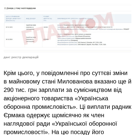
дані: реєстр декларацій
Крім цього, у повідомленні про суттєві зміни
в майновому стані Милованова вказано ще й
290 тис. грн зарплати за сумісництвом від
акціонерного товариства «Українська
оборонна промисловість». Ці виплати радник
Єрмака одержує щомісячно як член
наглядової ради «Української оборонної
промисловості». На цю посаду його