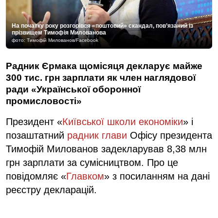
На початку року розгорівся «поштовий» скандал, пов’язаний із
прізвищем Тимофія Милованова
фото: Тимофій Милованов/Facebook
Радник Єрмака щомісяця декларує майже
300 тис. грн зарплати як член наглядової
ради «Української оборонної
промисловості»
Президент «
Київської школи економіки
» і
позаштатний
радник глави
Офісу президента
Тимофій Милованов задекларував 8,38 млн
грн зарплати за сумісництвом. Про це
повідомляє «
Главком
» з посиланням на дані
реєстру декларацій.