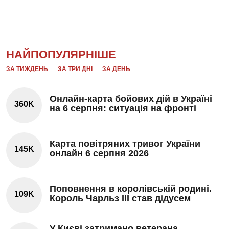
НАЙПОПУЛЯРНІШЕ
ЗА ТИЖДЕНЬ
ЗА ТРИ ДНІ
ЗА ДЕНЬ
Онлайн-карта бойових дій в Україні
360K
на 6 серпня: ситуація на фронті
Карта повітряних тривог України
145K
онлайн 6 серпня 2026
Поповнення в королівській родині.
109K
Король Чарльз III став дідусем
У Києві затримано ветерана