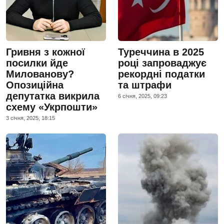
Гривня з кожної
Туреччина в 2025
посилки йде
році запроваджує
Милованову?
рекордні податки
Опозиційна
та штрафи
депутатка викрила
6 сiчня, 2025, 09:23
схему «Укрпошти»
3 сiчня, 2025, 18:15