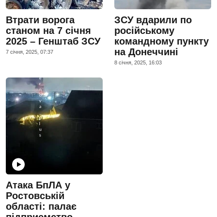
Втрати ворога
ЗСУ вдарили по
станом на 7 січня
російському
2025 – Генштаб ЗСУ
командному пункту
на Донеччині
7 сiчня, 2025, 07:37
8 сiчня, 2025, 16:03
Атака БпЛА у
Ростовській
області: палає