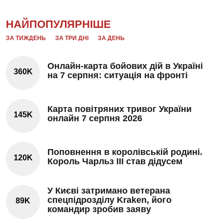
НАЙПОПУЛЯРНІШЕ
ЗА ТИЖДЕНЬ
ЗА ТРИ ДНІ
ЗА ДЕНЬ
Онлайн-карта бойових дій в Україні
360K
на 7 серпня: ситуація на фронті
Карта повітряних тривог України
145K
онлайн 7 серпня 2026
Поповнення в королівській родині.
120K
Король Чарльз III став дідусем
У Києві затримано ветерана
спецпідрозділу Kraken, його
89K
командир зробив заяву