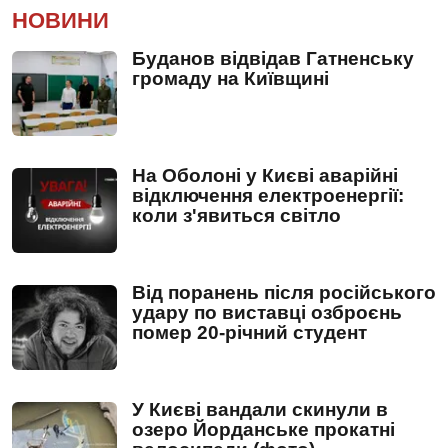
НОВИНИ
Буданов відвідав Гатненську
громаду на Київщині
На Оболоні у Києві аварійні
відключення електроенергії:
коли з'явиться світло
Від поранень після російського
удару по виставці озброєнь
помер 20-річний студент
У Києві вандали скинули в
озеро Йорданське прокатні