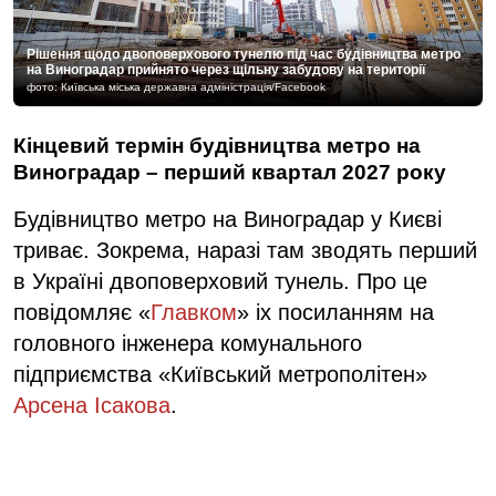
Рішення щодо двоповерхового тунелю під час будівництва метро
на Виноградар прийнято через щільну забудову на території
фото: Київська міська державна адміністрація/Facebook
Кінцевий термін будівництва метро на
Виноградар – перший квартал 2027 року
Будівництво метро на Виноградар у Києві
триває. Зокрема, наразі там зводять перший
в Україні двоповерховий тунель. Про це
повідомляє «
Главком
» іх посиланням на
головного інженера комунального
підприємства «Київський метрополітен»
Арсена Ісакова
.