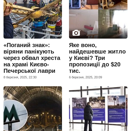
«Поганий знак»:
Яке воно,
віряни панікують
найдешевше житло
через обвал хреста
у Києві? Три
на храмі Києво-
пропозиції до $20
Печерської лаври
тис.
8 березня, 2025, 22:30
6 березня, 2025, 20:09