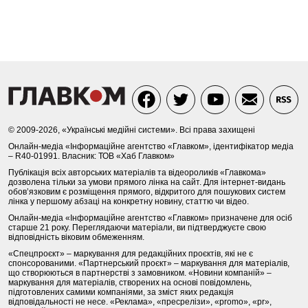
© 2009-2026, «Українські медійні системи». Всі права захищені
Онлайн-медіа «Інформаційне агентство «Главком», ідентифікатор медіа
– R40-01991. Власник: ТОВ «Хаб Главком»
Публікація всіх авторських матеріалів та відеороликів «Главкома»
дозволена тільки за умови прямого лінка на сайт. Для інтернет-видань
обов’язковим є розміщення прямого, відкритого для пошукових систем
лінка у першому абзаці на конкретну новину, статтю чи відео.
Онлайн-медіа «Інформаційне агентство «Главком» призначене для осіб
старше 21 року. Переглядаючи матеріали, ви підтверджуєте свою
відповідність віковим обмеженням.
«Спецпроєкт» – маркування для редакційних проєктів, які не є
спонсорованими. «Партнерський проєкт» – маркування для матеріалів,
що створюються в партнерстві з замовником. «Новини компаній» –
маркування для матеріалів, створених на основі повідомлень,
підготовлених самими компаніями, за зміст яких редакція
відповідальності не несе. «Реклама», «пресрелізи», «promo», «pr»,