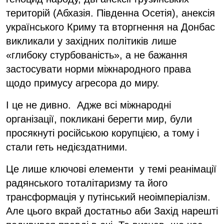
територій (Абхазія. Південна Осетія), анексія
українського Криму та вторгнення на Донбас
викликали у західних політиків лише
«глибоку стурбованість», а не бажання
застосувати норми міжнародного права
щодо примусу агресора до миру.
І це не дивно. Адже всі міжнародні
організації, покликані берегти мир, були
просякнуті російською корупцією, а тому і
стали геть недієздатними.
Це лише ключові елементи у темі реанімації
радянського тоталітаризму та його
трансформація у путінський неоімперіалізм.
Але цього вкрай достатньо аби Захід нарешті