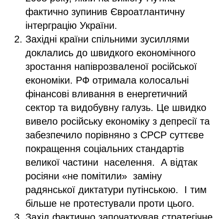
фактично зупинив Євроатлантичну
інтерграцію України.
Західні країни спільними зусиллями
доклались до швидкого економічного
зростання напіврозваленої російської
економіки. РФ отримала колосальні
фінансові вливання в енергетичний
сектор та видобувну галузь. Це швидко
вивело російську економіку з депресії та
забезпечило порівняно з СРСР суттєве
покращення соціальних стандартів
великої частини населення. А відтак
росіяни «не помітили» заміну
радянської диктатури путінською. І тим
більше не протестували проти цього.
Захід фактично започаткував стратегічне