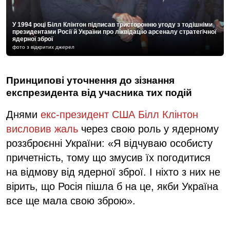
У 1994 році Білл Клінтон підписав тристоронню угоду з тодішніми
президентами Росії й України про ліквідацію арсеналу стратегічної
ядерної зброї
фото з відкритих джерел
Принципові уточнення до зізнання
експрезидента від учасника тих подій
Днями
екс-президент США Білл Клінтон
висловив жаль
через свою роль у ядерному
роззброєнні України: «Я відчуваю особисту
причетність, тому що змусив їх погодитися
на відмову від ядерної зброї. І ніхто з них не
вірить, що Росія пішла б на це, якби Україна
все ще мала свою зброю».