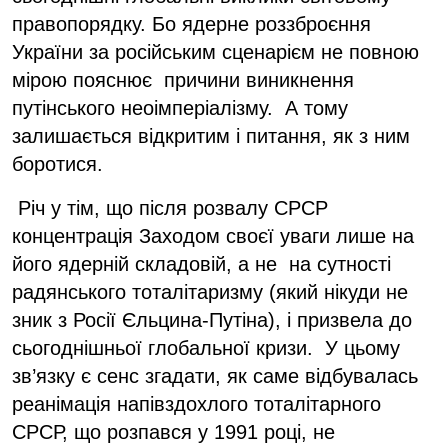
правопорядку. Бо ядерне роззброєння
України за російським сценарієм не повною
мірою пояснює причини виникнення
путінського неоімперіалізму. А тому
залишається відкритим і питання, як з ним
боротися.
Річ у тім, що після розвалу СРСР
концентрація Заходом своєї уваги лише на
його ядерній складовій, а не на сутності
радянського тоталітаризму (який нікуди не
зник з Росії Єльцина-Путіна), і призвела до
сьогоднішньої глобальної кризи. У цьому
зв’язку є сенс згадати, як саме відбувалась
реанімація напівздохлого тоталітарного
СРСР, що розпався у 1991 році, не