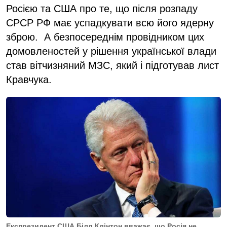
Росією та США про те, що після розпаду
СРСР РФ має успадкувати всю його ядерну
зброю. А безпосереднім провідником цих
домовленостей у рішення української влади
став вітчизняний МЗС, який і підготував лист
Кравчука.
Експрезидент США Білл Клінтон вважає, що Росія не