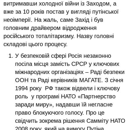
витримавши холодної війни із Заходом, а
вже за 10 років постав у вигляді путінської
неоімперії. На жаль, саме Захід і був
головним драйвером відродження
російського тоталітаризму. Назву головні
складові цього процесу.
У безпековій сфері Росія незаконно
посіла місця замість СРСР у ключових
міжнародних організаціях – Раді безпеки
ООН та Раді керівників МАГАТЕ. З січня
1994 року РФ також відвели і ключову
роль у програмі НАТО «Партнерство
заради миру», надавши їй негласне
право блокуючого голосу. Про це
свідчить зокрема рішення Самміту НАТО
2008 року, який на вимогу Путіна