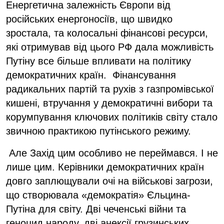
Енергетична залежність Європи від
російських енергоносіїв, що швидко
зростала, та колосальні фінансові ресурси,
які отримував від цього РФ дала можливість
Путіну все більше впливати на політику
демократичних країн. Фінансування
радикальних партій та рухів з газпромівської
кишені, втручання у демократичні вибори та
корумпування ключових політиків світу стало
звичною практикою путінського режиму.
Але Захід цим особливо не переймався. І не
лише цим. Керівники демократичних країн
довго заплющували очі на військові загрози,
що створювала «демократія» Єльцина-
Путіна для світу. Дві чеченські війни та
геноцид народу, дві анексії грузинських