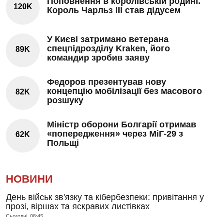
Поповнення в королівській родині.
120K
Король Чарльз III став дідусем
У Києві затримано ветерана
спецпідрозділу Kraken, його
89K
командир зробив заяву
Федоров презентував нову
концепцію мобілізації без масового
82K
розшуку
Міністр оборони Болгарії отримав
«попередження» через МіГ-29 з
62K
Польщі
НОВИНИ
День військ зв'язку та кібербезпеки: привітання у
прозі, віршах та яскравих листівках
Сьогодні, 08:45