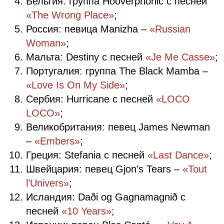
Бельгия: группа Hooverphonic с песней
«The Wrong Place»
;
Россия: певица Manizha –
«Russian
Woman»
;
Мальта: Destiny с песней
«Je Me Casse»
;
Португалия: группа The Black Mamba –
«Love Is On My Side»
;
Сербия: Hurricane с песней
«LOCO
LOCO»
;
Великобритания: певец James Newman
–
«Embers»
;
Греция: Stefania с песней
«Last Dance»
;
Швейцария: певец Gjon's Tears –
«Tout
l’Univers»
;
Исландия: Daði og Gagnamagnið с
песней
«10 Years»
;