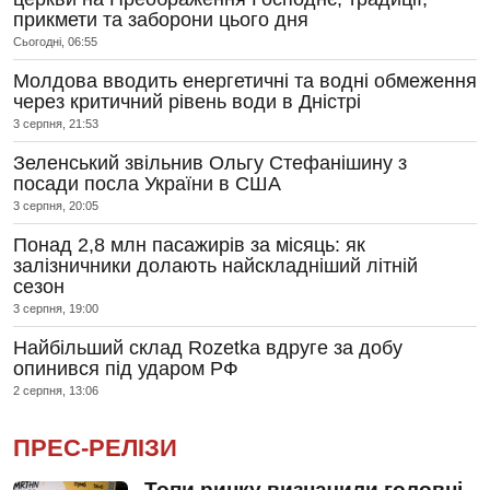
прикмети та заборони цього дня
Сьогодні, 06:55
Молдова вводить енергетичні та водні обмеження
через критичний рівень води в Дністрі
3 серпня, 21:53
Зеленський звільнив Ольгу Стефанішину з
посади посла України в США
3 серпня, 20:05
Понад 2,8 млн пасажирів за місяць: як
залізничники долають найскладніший літній
сезон
3 серпня, 19:00
Найбільший склад Rozetka вдруге за добу
опинився під ударом РФ
2 серпня, 13:06
ПРЕС-РЕЛІЗИ
Топи ринку визначили головні