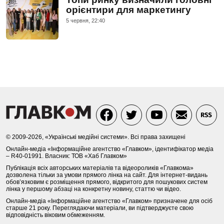
орієнтири для маркетингу
5 червня, 22:40
© 2009-2026, «Українські медійні системи». Всі права захищені
Онлайн-медіа «Інформаційне агентство «Главком», ідентифікатор медіа
– R40-01991. Власник: ТОВ «Хаб Главком»
Публікація всіх авторських матеріалів та відеороликів «Главкома»
дозволена тільки за умови прямого лінка на сайт. Для інтернет-видань
обов’язковим є розміщення прямого, відкритого для пошукових систем
лінка у першому абзаці на конкретну новину, статтю чи відео.
Онлайн-медіа «Інформаційне агентство «Главком» призначене для осіб
старше 21 року. Переглядаючи матеріали, ви підтверджуєте свою
відповідність віковим обмеженням.