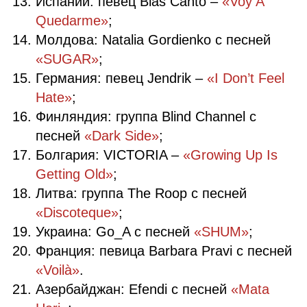
Испании: певец Blas Cantó –
«Voy A
Quedarme»
;
Молдова: Natalia Gordienko с песней
«SUGAR»
;
Германия: певец Jendrik –
«I Don’t Feel
Hate»
;
Финляндия: группа Blind Channel с
песней
«Dark Side»
;
Болгария: VICTORIA –
«Growing Up Is
Getting Old»
;
Литва: группа The Roop с песней
«Discoteque»
;
Украина: Go_A с песней
«SHUM»
;
Франция: певица Barbara Pravi с песней
«Voilà»
.
Азербайджан: Efendi с песней
«Mata