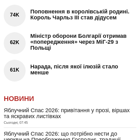
Поповнення в королівській родині.
74K
Король Чарльз III став дідусем
Міністр оборони Болгарії отримав
«попередження» через МіГ-29 з
62K
Польщі
Нарада, після якої ілюзій стало
61K
менше
НОВИНИ
Яблучний Спас 2026: привітання у прозі, віршах
та яскравих листівках
Сьогодні, 07:45
Яблучний Спас 2026: що потрібно нести до
церкви на Преображення Господнє, традиції,