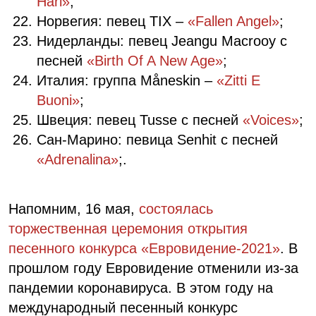
Hari»
;
Норвегия: певец TIX –
«Fallen Angel»
;
Нидерланды: певец Jeangu Macrooy с
песней
«Birth Of A New Age»
;
Италия: группа Måneskin –
«Zitti E
Buoni»
;
Швеция: певец Tusse с песней
«Voices»
;
Сан-Марино: певица Senhit с песней
«Adrenalina»
;
.
Напомним, 16 мая,
состоялась
торжественная церемония открытия
песенного конкурса «Евровидение-2021»
. В
прошлом году Евровидение отменили из-за
пандемии коронавируса. В этом году на
международный песенный конкурс