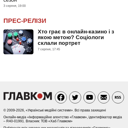
сезон
3 серпня, 19:00
ПРЕС-РЕЛІЗИ
Хто грає в онлайн-казино і з
якою метою? Соціологи
склали портрет
7 серпня, 17:45
© 2009-2026, «Українські медійні системи». Всі права захищені
Онлайн-медіа «Інформаційне агентство «Главком», ідентифікатор медіа
– R40-01991. Власник: ТОВ «Хаб Главком»
Публікація всіх авторських матеріалів та відеороликів «Главкома»