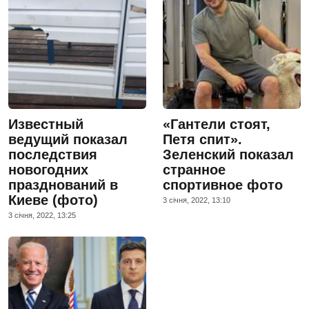
Известный
«Гантели стоят,
ведущий показал
Петя спит».
последствия
Зеленский показал
новогодних
странное
празднований в
спортивное фото
Киеве (фото)
3 сiчня, 2022, 13:10
3 сiчня, 2022, 13:25