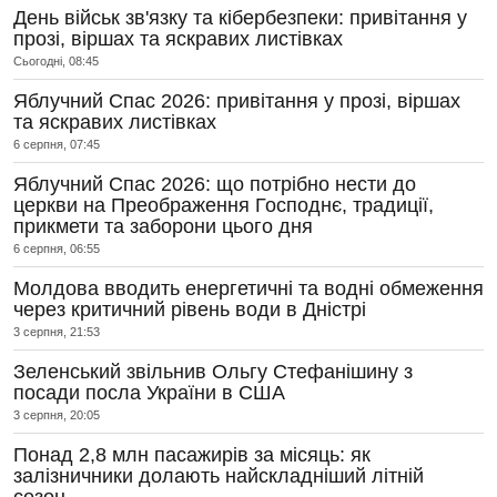
День військ зв'язку та кібербезпеки: привітання у
прозі, віршах та яскравих листівках
Сьогодні, 08:45
Яблучний Спас 2026: привітання у прозі, віршах
та яскравих листівках
6 серпня, 07:45
Яблучний Спас 2026: що потрібно нести до
церкви на Преображення Господнє, традиції,
прикмети та заборони цього дня
6 серпня, 06:55
Молдова вводить енергетичні та водні обмеження
через критичний рівень води в Дністрі
3 серпня, 21:53
Зеленський звільнив Ольгу Стефанішину з
посади посла України в США
3 серпня, 20:05
Понад 2,8 млн пасажирів за місяць: як
залізничники долають найскладніший літній