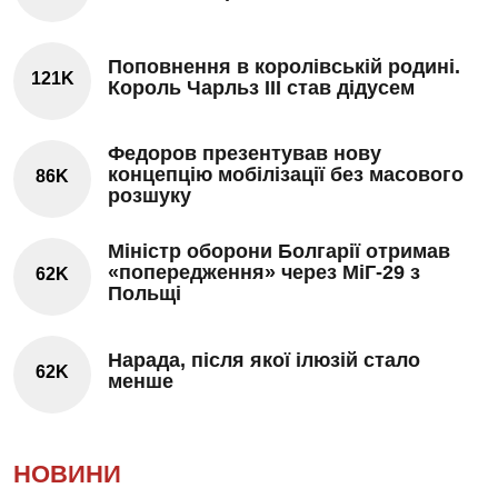
Поповнення в королівській родині.
121K
Король Чарльз III став дідусем
Федоров презентував нову
концепцію мобілізації без масового
86K
розшуку
Міністр оборони Болгарії отримав
«попередження» через МіГ-29 з
62K
Польщі
Нарада, після якої ілюзій стало
62K
менше
НОВИНИ