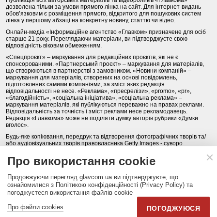
дозволена тільки за умови прямого лінка на сайт. Для інтернет-видань
обов’язковим є розміщення прямого, відкритого для пошукових систем
лінка у першому абзаці на конкретну новину, статтю чи відео.
Онлайн-медіа «Інформаційне агентство «Главком» призначене для осіб
старше 21 року. Переглядаючи матеріали, ви підтверджуєте свою
відповідність віковим обмеженням.
«Спецпроєкт» – маркування для редакційних проєктів, які не є
спонсорованими. «Партнерський проєкт» – маркування для матеріалів,
що створюються в партнерстві з замовником. «Новини компаній» –
маркування для матеріалів, створених на основі повідомлень,
підготовлених самими компаніями, за зміст яких редакція
відповідальності не несе. «Реклама», «пресрелізи», «promo», «pr»,
«благодійність», «соціальна ініціатива», «соціальна реклама» –
маркування матеріалів, які публікуються переважно на правах реклами.
Відповідальність за точність і зміст реклами несе рекламодавець.
Редакція «Главкома» може не поділяти думку авторів рубрики «Думки
вголос».
Будь-яке копіювання, передрук та відтворення фотографічних творів та/
або аудіовізуальних творів правовласника Getty Images - суворо
забороняється.
Про використання cookie
Політика конфіденційності (Privacy Policy). Правила сайту
Продовжуючи перегляд glavcom.ua ви підтверджуєте, що
КОНТАКТИ
НАША КОМАНДА
АРХІВ
ознайомилися з Політикою конфіденційності (Privacy Policy) та
погоджуєтеся використання файлів cookie
Партнери:
DepositPhotos.com
,
opendatabot.ua
Про файли cookies
ПОГОДЖУЮСЯ