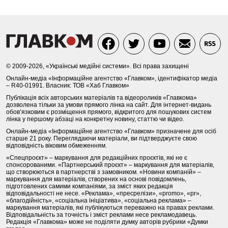
© 2009-2026, «Українські медійні системи». Всі права захищені
Онлайн-медіа «Інформаційне агентство «Главком», ідентифікатор медіа
– R40-01991. Власник: ТОВ «Хаб Главком»
Публікація всіх авторських матеріалів та відеороликів «Главкома»
дозволена тільки за умови прямого лінка на сайт. Для інтернет-видань
обов’язковим є розміщення прямого, відкритого для пошукових систем
лінка у першому абзаці на конкретну новину, статтю чи відео.
Онлайн-медіа «Інформаційне агентство «Главком» призначене для осіб
старше 21 року. Переглядаючи матеріали, ви підтверджуєте свою
відповідність віковим обмеженням.
«Спецпроєкт» – маркування для редакційних проєктів, які не є
спонсорованими. «Партнерський проєкт» – маркування для матеріалів,
що створюються в партнерстві з замовником. «Новини компаній» –
маркування для матеріалів, створених на основі повідомлень,
підготовлених самими компаніями, за зміст яких редакція
відповідальності не несе. «Реклама», «пресрелізи», «promo», «pr»,
«благодійність», «соціальна ініціатива», «соціальна реклама» –
маркування матеріалів, які публікуються переважно на правах реклами.
Відповідальність за точність і зміст реклами несе рекламодавець.
Редакція «Главкома» може не поділяти думку авторів рубрики «Думки