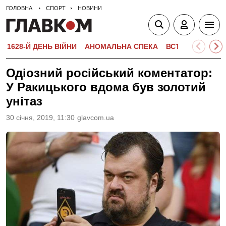
ГОЛОВНА
СПОРТ
НОВИНИ
1628-Й ДЕНЬ ВІЙНИ
АНОМАЛЬНА СПЕКА
ВСТУПНА КАМПА
Одіозний російський коментатор:
У Ракицького вдома був золотий
унітаз
30 сiчня, 2019, 11:30
glavcom.ua