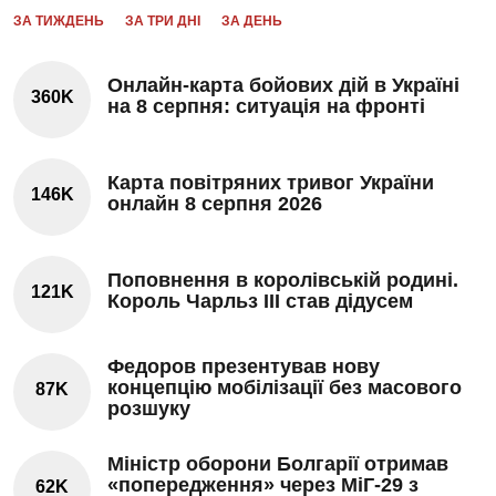
ЗА ТИЖДЕНЬ
ЗА ТРИ ДНІ
ЗА ДЕНЬ
Онлайн-карта бойових дій в Україні
360K
на 8 серпня: ситуація на фронті
Карта повітряних тривог України
146K
онлайн 8 серпня 2026
Поповнення в королівській родині.
121K
Король Чарльз III став дідусем
Федоров презентував нову
концепцію мобілізації без масового
87K
розшуку
Міністр оборони Болгарії отримав
«попередження» через МіГ-29 з
62K