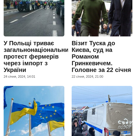
У Польщі триває
Візит Туска до
загальнонаціональний
Києва, суд на
протест фермерів
Романом
через імпорт з
Гринкевичем.
України
Головне за 22 січня
24 сiчня, 2024, 14:01
22 сiчня, 2024, 21:00