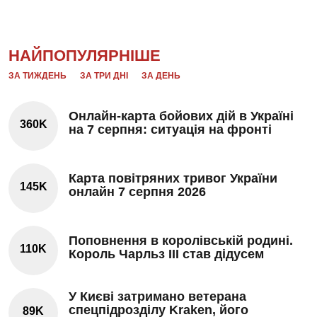
НАЙПОПУЛЯРНІШЕ
ЗА ТИЖДЕНЬ
ЗА ТРИ ДНІ
ЗА ДЕНЬ
Онлайн-карта бойових дій в Україні
360K
на 7 серпня: ситуація на фронті
Карта повітряних тривог України
145K
онлайн 7 серпня 2026
Поповнення в королівській родині.
110K
Король Чарльз III став дідусем
У Києві затримано ветерана
спецпідрозділу Kraken, його
89K