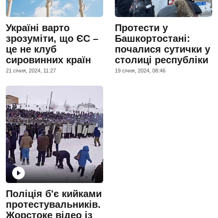
Україні варто
Протести у
зрозуміти, що ЄС –
Башкортостані:
це не клуб
почалися сутички у
сировинних країн
столиці республіки
21 сiчня, 2024, 11:27
19 сiчня, 2024, 08:46
Поліція б'є кийками
протестувальників.
Жорстоке відео із