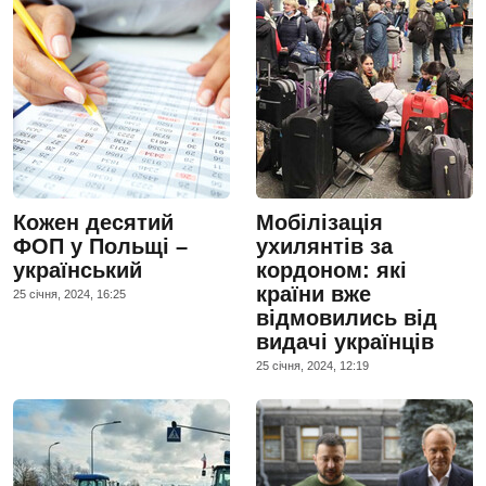
Кожен десятий
Мобілізація
ФОП у Польщі –
ухилянтів за
український
кордоном: які
країни вже
25 сiчня, 2024, 16:25
відмовились від
видачі українців
25 сiчня, 2024, 12:19