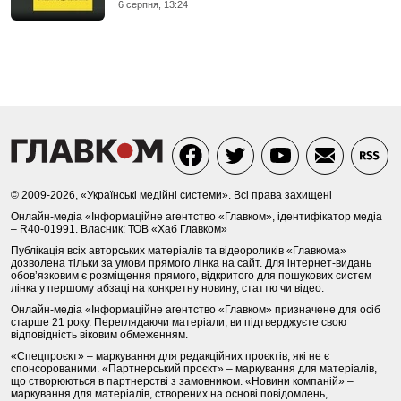
6 серпня, 13:24
© 2009-2026, «Українські медійні системи». Всі права захищені
Онлайн-медіа «Інформаційне агентство «Главком», ідентифікатор медіа
– R40-01991. Власник: ТОВ «Хаб Главком»
Публікація всіх авторських матеріалів та відеороликів «Главкома»
дозволена тільки за умови прямого лінка на сайт. Для інтернет-видань
обов’язковим є розміщення прямого, відкритого для пошукових систем
лінка у першому абзаці на конкретну новину, статтю чи відео.
Онлайн-медіа «Інформаційне агентство «Главком» призначене для осіб
старше 21 року. Переглядаючи матеріали, ви підтверджуєте свою
відповідність віковим обмеженням.
«Спецпроєкт» – маркування для редакційних проєктів, які не є
спонсорованими. «Партнерський проєкт» – маркування для матеріалів,
що створюються в партнерстві з замовником. «Новини компаній» –
маркування для матеріалів, створених на основі повідомлень,