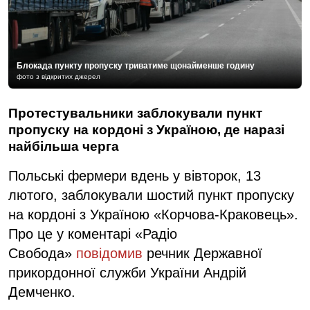
Блокада пункту пропуску триватиме щонайменше годину
фото з відкритих джерел
Протестувальники заблокували пункт
пропуску на кордоні з Україною, де наразі
найбільша черга
Польські фермери вдень у вівторок, 13
лютого, заблокували шостий пункт пропуску
на кордоні з Україною «Корчова-Краковець».
Про це у коментарі «Радіо
Свобода»
повідомив
речник Державної
прикордонної служби України Андрій
Демченко.