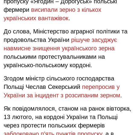
пропуску «Ягодин – Дорогуськ» польські
фермери
висипали зерно з кількох
українських вантажівок
.
До слова, Міністерство аграрної політики та
продовольства України
рішуче засуджує
навмисне знищення українського зерна
польськими протестувальниками на
українсько-польському кордоні.
Згодом міністр сільського господарства
Польщі Чеслав Секерський
перепросив у
України за інцидент з розсипаним зерном
.
Як повідомлялося, станом на ранок вівторка,
13 лютого, на кордоні України та Польщі
через протести польських фермерів
заблоковано п’ять пунктів пропуску
, а в