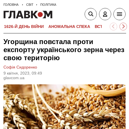
ГОЛОВНА
СВІТ
ПОЛІТИКА
1626-Й ДЕНЬ ВІЙНИ
АНОМАЛЬНА СПЕКА
ВСТУПНА КАМПА
Угорщина повстала проти
експорту українського зерна через
свою територію
Софія Сидоренко
9 квiтня, 2023, 09:49
glavcom.ua