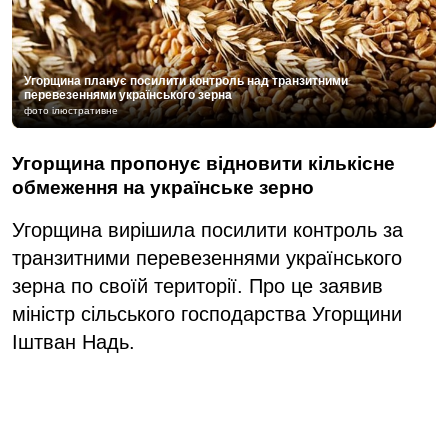
Угорщина планує посилити контроль над транзитними
перевезеннями українського зерна
фото ілюстративне
Угорщина пропонує відновити кількісне
обмеження на українське зерно
Угорщина вирішила посилити контроль за
транзитними перевезеннями українського
зерна по своїй території. Про це заявив
міністр сільського господарства Угорщини
Іштван Надь.