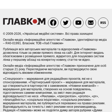
© 2009-2026, «Українські медійні системи». Всі права захищені
Онлайн-медіа «Інформаційне агентство «Главком», ідентифікатор медіа
– R40-01991. Власник: ТОВ «Хаб Главком»
Публікація всіх авторських матеріалів та відеороликів «Главкома»
дозволена тільки за умови прямого лінка на сайт. Для інтернет-видань
обов’язковим є розміщення прямого, відкритого для пошукових систем
лінка у першому абзаці на конкретну новину, статтю чи відео.
Онлайн-медіа «Інформаційне агентство «Главком» призначене для осіб
старше 21 року. Переглядаючи матеріали, ви підтверджуєте свою
відповідність віковим обмеженням.
«Спецпроєкт» – маркування для редакційних проєктів, які не є
спонсорованими. «Партнерський проєкт» – маркування для матеріалів,
що створюються в партнерстві з замовником. «Новини компаній» –
маркування для матеріалів, створених на основі повідомлень,
підготовлених самими компаніями, за зміст яких редакція
відповідальності не несе. «Реклама», «пресрелізи», «promo», «pr»,
«благодійність», «соціальна ініціатива», «соціальна реклама» –
маркування матеріалів, які публікуються переважно на правах реклами.
Відповідальність за точність і зміст реклами несе рекламодавець.
Редакція «Главкома» може не поділяти думку авторів рубрики «Думки