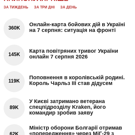
ЗА ТИЖДЕНЬ
ЗА ТРИ ДНІ
ЗА ДЕНЬ
Онлайн-карта бойових дій в Україні
360K
на 7 серпня: ситуація на фронті
Карта повітряних тривог України
145K
онлайн 7 серпня 2026
Поповнення в королівській родині.
119K
Король Чарльз III став дідусем
У Києві затримано ветерана
спецпідрозділу Kraken, його
89K
командир зробив заяву
Міністр оборони Болгарії отримав
«попередження» через МіГ-29 з
62K