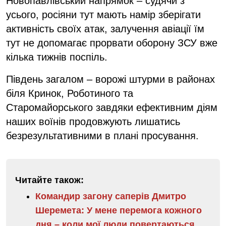
Новопавлівський напрямок – судячи з
усього, росіяни тут мають намір зберігати
активність своїх атак, залучення авіації їм
тут не допомагає прорвати оборону ЗСУ вже
кілька тижнів поспіль.
Південь загалом – ворожі штурми в районах
біля Кринок, Роботиного та
Старомайорського завдяки ефективним діям
наших воїнів продовжують лишатись
безрезультативними в плані просування.
Читайте також:
Командир загону саперів Дмитро
Шеремета: У мене перемога кожного
дня – коли мої люди повертаються