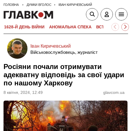
ГОЛОВНА
ДУМКИ ВГОЛОС
ІВАН КИРИЧЕВСЬКИЙ
1628-Й ДЕНЬ ВІЙНИ
АНОМАЛЬНА СПЕКА
ВСТУПНА КАМПА
Іван Киричевський
Військовослужбовець, журналіст
Росіяни почали отримувати
адекватну відповідь за свої удари
по нашому Харкову
8 квiтня, 2024, 12:49
glavcom.ua