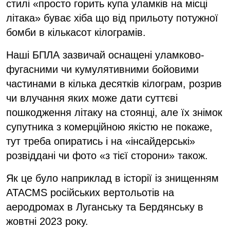
стилі «просто горить купа уламків на місці
літака» буває хіба що від прильоту потужної
бомби в кількасот кілограмів.
Наші БПЛА зазвичай оснащені уламково-
фугасними чи кумулятивними бойовими
частинами в кілька десятків кілограм, розрив
чи влучання яких може дати суттєві
пошкодження літаку на стоянці, але їх знімок
супутника з комерційною якістю не покаже,
тут треба опиратись і на «інсайдерські»
розвіддані чи фото «з тієї сторони» також.
Як це було наприклад в історії із знищенням
ATACMS російських вертольотів на
аеродромах в Луганську та Бердянську в
жовтні 2023 року.