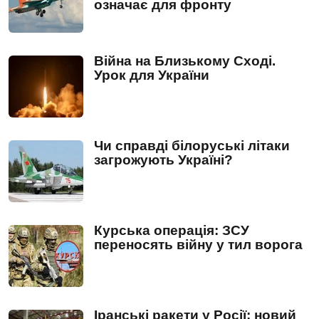
означає для фронту
Війна на Близькому Сході.
Урок для України
Чи справді білоруські літаки
загрожують Україні?
Курська операція: ЗСУ
переносять війну у тил ворога
Іранські ракети у Росії: новий