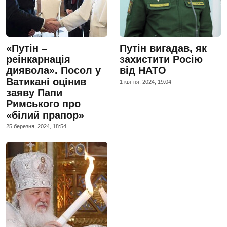
«Путін –
Путін вигадав, як
реінкарнація
захистити Росію
диявола». Посол у
від НАТО
Ватикані оцінив
1 квiтня, 2024, 19:04
заяву Папи
Римського про
«білий прапор»
25 березня, 2024, 18:54