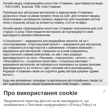
Онлайн-медіа «Інформаційне агентство «Главком», ідентифікатор медіа
– R40-01991. Власник: ТОВ «Хаб Главком»
Публікація всіх авторських матеріалів та відеороликів «Главкома»
дозволена тільки за умови прямого лінка на сайт. Для інтернет-видань
обов’язковим є розміщення прямого, відкритого для пошукових систем
лінка у першому абзаці на конкретну новину, статтю чи відео.
Онлайн-медіа «Інформаційне агентство «Главком» призначене для осіб
старше 21 року. Переглядаючи матеріали, ви підтверджуєте свою
відповідність віковим обмеженням.
«Спецпроєкт» – маркування для редакційних проєктів, які не є
спонсорованими. «Партнерський проєкт» – маркування для матеріалів,
що створюються в партнерстві з замовником. «Новини компаній» –
маркування для матеріалів, створених на основі повідомлень,
підготовлених самими компаніями, за зміст яких редакція
відповідальності не несе. «Реклама», «пресрелізи», «promo», «pr»,
«благодійність», «соціальна ініціатива», «соціальна реклама» –
маркування матеріалів, які публікуються переважно на правах реклами.
Відповідальність за точність і зміст реклами несе рекламодавець.
Редакція «Главкома» може не поділяти думку авторів рубрики «Думки
вголос».
Будь-яке копіювання, передрук та відтворення фотографічних творів та/
або аудіовізуальних творів правовласника Getty Images - суворо
забороняється.
Про використання cookie
Політика конфіденційності (Privacy Policy). Правила сайту
Продовжуючи перегляд glavcom.ua ви підтверджуєте, що
КОНТАКТИ
НАША КОМАНДА
АРХІВ
ознайомилися з Політикою конфіденційності (Privacy Policy) та