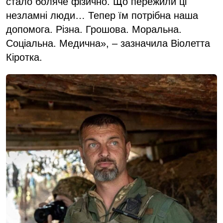
стало боляче фізично. Що пережили ці
незламні люди… Тепер їм потрібна наша
допомога. Різна. Грошова. Моральна.
Соціальна. Медична», – зазначила Віолетта
Кіротка.