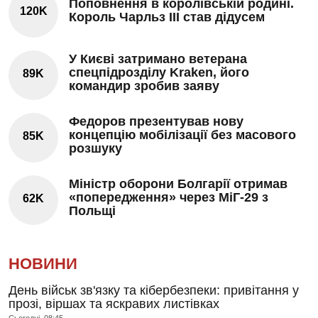
Поповнення в королівській родині.
120K
Король Чарльз III став дідусем
У Києві затримано ветерана
спецпідрозділу Kraken, його
89K
командир зробив заяву
Федоров презентував нову
концепцію мобілізації без масового
85K
розшуку
Міністр оборони Болгарії отримав
«попередження» через МіГ-29 з
62K
Польщі
НОВИНИ
День військ зв'язку та кібербезпеки: привітання у
прозі, віршах та яскравих листівках