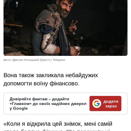
фото: Дмитро Козацький (Орест) / Telegram
Вона також закликала небайдужих
допомогти воїну фінансово.
Довіряйте фактам – додайте
додати
«Главком» до своїх надійних джерел
зараз
у Google
«Коли я відкрила цей знімок, мені самій