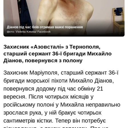
Діанов під час боїв отримав важкі поранення
фото: Violetta Kirtoka/ Facebook
Захисник «Азовсталі» з Тернополя,
старший сержант 36-ї бригади Михайло
Діанов, повернувся з полону
Захисник Маріуполя, старший сержант 36-ї
бригади морської піхоти Михайло Діанов,
повернувся додому під час обміну 21
вересня. Після чотирьох місяців у
російському полоні у Михайла неправильно
зрослася рука, у ній бракує чотирьох
сантиметрів кістки. Тепер він потребує