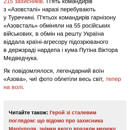
215 захисників
. П’ять командирів
з «Азовсталі» наразі перебувають
у Туреччині. П’ятьох командирів гарнізону
«Азовсталь» обміняли на 55 російських
військових, в обмін на решту Україна
віддала країні-агресору підозрюваного
в держзраді нардепа і кума Путіна Віктора
Медведчука.
Як повідомлялося, легендарний воїн
«Азова», чиї фото облетіли весь світ,
тепер
на волі
.
Читайте також:
Герой зі сталевим
поглядом: що відомо про захисника
Маріуполя, знімки якого вразили мережу