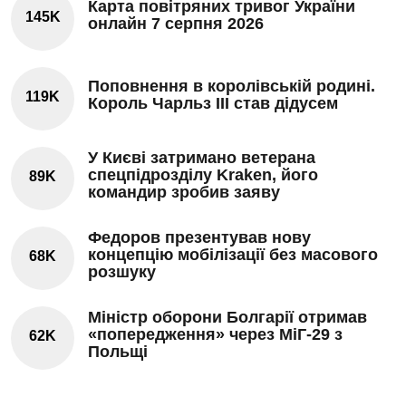
Карта повітряних тривог України
145K
онлайн 7 серпня 2026
Поповнення в королівській родині.
119K
Король Чарльз III став дідусем
У Києві затримано ветерана
спецпідрозділу Kraken, його
89K
командир зробив заяву
Федоров презентував нову
концепцію мобілізації без масового
68K
розшуку
Міністр оборони Болгарії отримав
«попередження» через МіГ-29 з
62K
Польщі