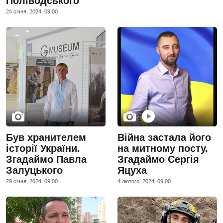
Поліводського
24 сiчня, 2024, 09:00
Був хранителем
Війна застала його
історії України.
на митному посту.
Згадаймо Павла
Згадаймо Сергія
Залуцького
Яцуха
29 сiчня, 2024, 09:00
4 лютого, 2024, 09:00