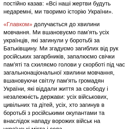
постійно казав: «Всі наші жертви будуть
недаремні, ми творимо історію України».
«Главком»
долучається до хвилини
мовчання. Ми вшановуємо памʼять усіх
українців, які загинули у боротьбі за
Батьківщину. Ми згадуємо загиблих від рук
російських загарбників, запалюємо свічки
пам’яті та схиляємо голови у скорботі під час
загальнонаціональної хвилини мовчання,
вшановуючи світлу пам’ять громадян
України, які віддали життя за свободу і
незалежність держави: усіх військових,
цивільних та дітей, усіх, хто загинув в
боротьбі з російськими окупантами та
внаслідок нападу ворожих військ на
українські міста і села.