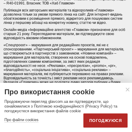
– R40-01991. Власник: ТОВ «Хаб Главком»
Публікація всіх авторських матеріалів та відеороликів «Главкома»
дозволена тільки за умови прямого лінка на сайт. Для інтернет-видань
обов’язковим є розміщення прямого, відкритого для пошукових систем
лінка у першому абзаці на конкретну новину, статтю чи відео.
Онлайн-медіа «Інформаційне агентство «Главком» призначене для осіб
старше 21 року. Переглядаючи матеріали, ви підтверджуєте свою
відповідність віковим обмеженням.
«Спецпроєкт» – маркування для редакційних проєктів, які не є
спонсорованими. «Партнерський проєкт» – маркування для матеріалів,
що створюються в партнерстві з замовником. «Новини компаній» –
маркування для матеріалів, створених на основі повідомлень,
підготовлених самими компаніями, за зміст яких редакція
відповідальності не несе. «Реклама», «пресрелізи», «promo», «pr»,
«благодійність», «соціальна ініціатива», «соціальна реклама» –
маркування матеріалів, які публікуються переважно на правах реклами.
Відповідальність за точність і зміст реклами несе рекламодавець.
Редакція «Главкома» може не поділяти думку авторів рубрики «Думки
вголос».
Про використання cookie
Будь-яке копіювання, передрук та відтворення фотографічних творів та/
або аудіовізуальних творів правовласника Getty Images - суворо
Продовжуючи перегляд glavcom.ua ви підтверджуєте, що
забороняється.
ознайомилися з Політикою конфіденційності (Privacy Policy) та
Політика конфіденційності (Privacy Policy). Правила сайту
погоджуєтеся використання файлів cookie
Про файли cookies
ПОГОДЖУЮСЯ
КОНТАКТИ
НАША КОМАНДА
АРХІВ
Партнери:
DepositPhotos.com
,
opendatabot.ua