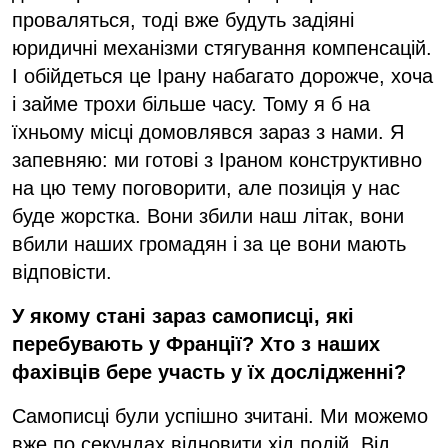
проваляться, тоді вже будуть задіяні
юридичні механізми стягування компенсацій.
І обійдеться це Ірану набагато дорожче, хоча
і займе трохи більше часу. Тому я б на
їхньому місці домовлявся зараз з нами. Я
запевняю: ми готові з Іраном конструктивно
на цю тему поговорити, але позиція у нас
буде жорстка. Вони збили наш літак, вони
вбили наших громадян і за це вони мають
відповісти.
У якому стані зараз самописці, які
перебувають у Франції? Хто з наших
фахівців
бере участь у їх дослідженні
?
Самописці були успішно зчитані. Ми можемо
вже по секундах відновити хід подій. Від