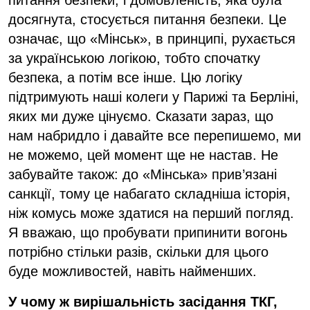
питання безпеки, і домовленість, яка була
досягнута
,
стосується питання безпеки. Це
означає, що «Мінськ», в принципі, рухається
за українською логікою, тобто спочатку
безпека, а потім все інше. Цю логіку
підтримують наші колеги у Парижі та Берліні,
яких ми дуже цінуємо. Сказати зараз, що
нам набридло і давайте все перепишемо, ми
не можемо, цей момент ще не настав. Не
забувайте також: до «Мінська» прив’язані
санкції, тому це набагато складніша історія,
ніж комусь може здатися на перший погляд.
Я вважаю, що пробувати припинити вогонь
потрібно стільки разів, скільки для цього
буде можливостей, навіть найменших.
У чому
ж
вирішальність засідання ТКГ,