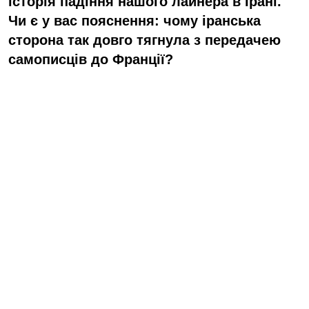
історія
падіння нашого лайнера
в Ірані.
Чи є у вас пояснення: чому іранська
сторона так довго тягнула з передачею
самописців до Франції?