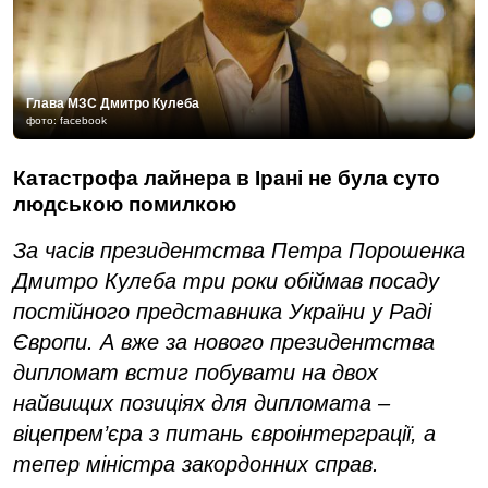
Глава МЗС Дмитро Кулеба
фото: facebook
Катастрофа лайнера в Ірані не була суто
людською помилкою
За часів президентства Петра Порошенка
Дмитро Кулеба три роки обіймав посаду
постійного представника України у Раді
Європи. А вже за нового президентства
дипломат встиг побувати на двох
найвищих позиціях для дипломата –
віцепрем’єра з питань євроінтерграції, а
тепер міністра закордонних справ.