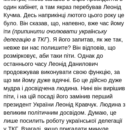
один кабінет, а там якраз перебував Леонід
Кучма. Десь наприкінці лютого цього року це
було. Він сказав, що, напевно, вже час йому
іти
(припинити очолювати українську
делегацію в ТКГ
). Я його запитав, як же так,
невже ви нас полишите? Він відповів, що
розмірковує, аби таки піти. Однак до
останнього часу Леонід Данилович
продовжував виконувати свою функцію, за
що ми йому дуже вдячні. Бо це дійсно дуже
мудра і досвідчена людина. Нині він вирішив
піти, і на цій посаді його замінив перший
президент України Леонід Кравчук. Людина з
великим політичним досвідом. Думаю, це
лише посилить роботу української делегації
у ТКГ. Взагалі, якщо пригадати минуле,