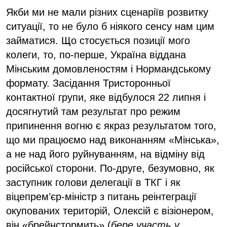
Якби ми не мали різних сценаріїв розвитку
ситуації, то не було б ніякого сенсу нам цим
займатися. Що стосується позиції мого
колеги, то, по-перше, Україна віддана
Мінським домовленостям і Нормандському
формату. Засідання Тристоронньої
контактної групи, яке відбулося 22 липня і
досягнутий там результат про режим
припинення вогню є якраз результатом того,
що ми працюємо над виконанням «Мінська»,
а не над його руйнуванням, на відміну від
російської сторони. По-друге, безумовно, як
заступник голови делегації в ТКГ і як
віцепрем’єр-міністр з питань реінтеграції
окупованих територій, Олексій є візіонером,
він «брейнстормить» (
бере участь у