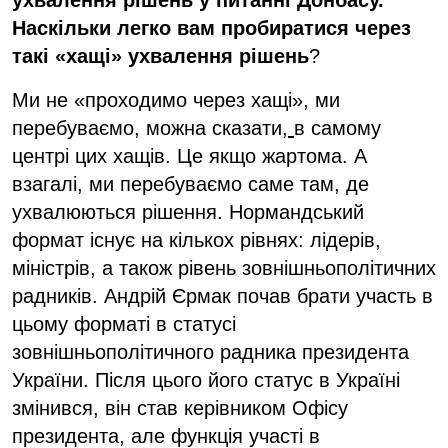
ухвалення рішень
у питанні
Донбас
у
.
Наскільки легко вам пробиратися через
такі
«хащі» ухвалення рішень
?
Ми не «проходимо через хащі», ми
перебуваємо, можна сказати,
в самому
центрі цих хащів. Це якщо жартома. А
взагалі, ми перебуваємо саме там, де
ухвалюються рішення. Нормандський
формат існує на кількох рівнях: лідерів,
міністрів, а також рівень зовнішньополітичних
радників. Андрій Єрмак почав брати участь в
цьому форматі в статусі
зовнішньополітичного радника президента
України. Після цього його статус в Україні
змінився, він став керівником Офісу
президента, але функція участі в