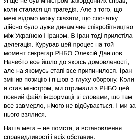
Я ще не був міністром закордонних справ,
коли сталася ця трагедія. Але з того, що
мені відомо можу сказати, що спочатку
дійсно було дуже динамічне співробітництво
між Україною і Іраном. В Іран тоді прилетіла
делегація. Курував цей процес на той
момент секретар РНБО Олексій Данілов.
Начебто все йшло до якоїсь домовленості,
але на якомусь етапі все припинилося. Іран
змінив позицію і пішов в глуху оборону. Коли
я став міністром, ми отримали з РНБО цей
повний файл інформації зі словами, що там
все завмерло, нічого не відбувається. І ми за
нього взялися.
Наша мета – не помста, а встановлення
справедливості і всіх обставин.