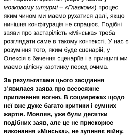
мозков
ому
штурм
і – «Главком»
) процес,
яким чином ми маємо рухатися далі, якщо
нинішня конфігурація не спрацює. Подібні
заяви про застарілість «Мінська» треба
розглядати саме в такому контексті. У нас є
розуміння того, яким буде сценарій, у
Олексія є бачення сценаріїв і в принципі ми
маємо цілісну картинку перед очима.
За результатами цього засідання
з’явилася заява про всеосяжне
припинення вогню. В соцмережах щодо
неї вже дуже багато критики і
сумних
жартів. Мовляв, уже були десятки
подібних заяв, але це не прискорює
виконання «Мінська», не зупиняє війну.