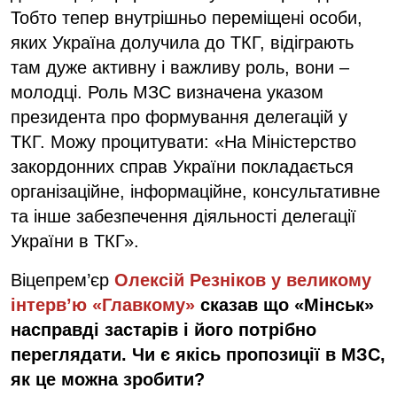
Тобто тепер внутрішньо переміщені особи,
яких Україна долучила до ТКГ, відіграють
там дуже активну і важливу роль, вони –
молодці. Роль МЗС визначена указом
президента про формування делегацій у
ТКГ. Можу процитувати: «На Міністерство
закордонних справ України покладається
організаційне, інформаційне, консультативне
та інше забезпечення діяльності делегації
України в ТКГ».
Віцепрем’єр
Олексій Резніков у великому
інтерв’ю «Главкому»
сказав що «Мінськ»
насправді застарів і його потрібно
переглядати. Чи є якісь пропозиції в МЗС,
як це можна зробити?