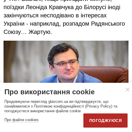
поїздки Леоніда Кравчука до Білорусі іноді
закінчуються несподівано в інтересах
України - наприклад, розпадом Радянського
Союзу… Жартую.
Про використання cookie
Продовжуючи перегляд glavcom.ua ви підтверджуєте, що
Дмитро Кулеба (фото пресслужби Кабміну)
ознайомилися з Політикою конфіденційності (Privacy Policy) та
погоджуєтеся використання файлів cookie
Про файли cookies
ПОГОДЖУЮСЯ
«Для критики ОБСЄ мають бути підстави»