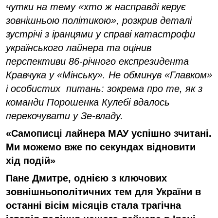
чутки на тему «хто ж насправді керує
зовнішньою політикою», розкрив деталі
зустрічі з іранцями у справі катастрофи
українського лайнера та оцінив
перспективи 86-річного експрезидента
Кравчука у «Мінську». Не обминув «Главком»
і особистих питань: зокрема про те, як з
команди Порошенка Кулебі вдалось
перекочувати у Зе-владу.
«Самописці лайнера МАУ успішно зчитані.
Ми можемо вже по секундах відновити
хід подій»
Пане Дмитре, о
днією з ключових
зовнішньополітичних тем для України
в
останні вісім місяців стала
трагічна