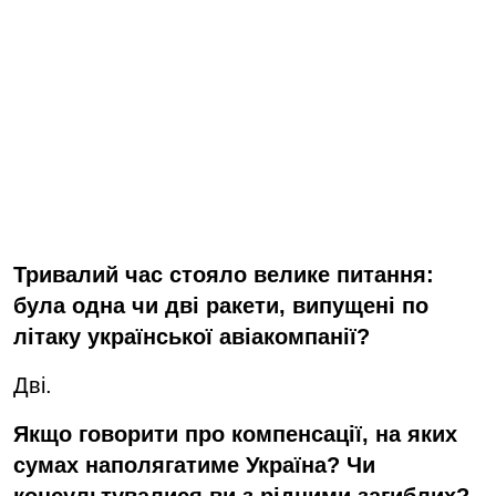
Тривалий час
стоял
о велике питання
:
була одна чи дві ракети, випущені по
літаку української авіакомпанії?
Дві.
Якщо говорити про компенсації, на яких
сум
ах
наполягатиме Україна? Чи
консультувалися ви з рідними загиблих?