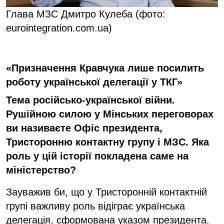
Глава МЗС Дмитро Кулеба (фото:
eurointegration.com.ua)
«Призначення Кравчука лише посилить
роботу української делегації у ТКГ»
Т
ема російсько-української війни.
Рушійною силою
у
Мінських переговор
ах
ви називаєте Офіс президента,
Тристоронню контактну групу і
МЗС
. Як
а
роль у цій історії покладена
саме
на
міністерство
?
Зауважив би, що у Тристоронній контактній
групі важливу роль відіграє українська
делегація, сформована указом президента.