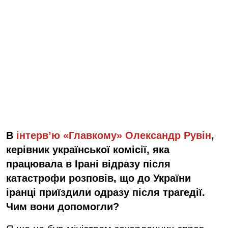
В
інтерв’ю «Главкому» Олександр Рувін
,
керівник українськ
ої комісії
, як
а
працювал
а
в Ірані
відразу після
катастрофи
розповів, що до України
іран
ц
і приїздили одразу після
трагедії
.
Чим вони допомогли?