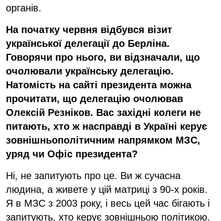
органів.
На початку червня відбувся візит
української делегації до Берліна.
Говорячи про нього, ви
відзначали, що
очолювали українську делегацію.
Натомість на сайті президента можна
п
рочитати
, що делегацію очолював
Олексій Резніков. Вас західні колеги не
питають, хто
ж
насправді в Україні керує
зовнішньополітичним напрямком
МЗС,
уряд чи Офіс президента
?
Ні, не запитують про це. Ви ж сучасна
людина, а живете у цій матриці з 90-х років.
Я в МЗС з 2003 року, і весь цей час бігають і
запитують, хто керує зовнішньою політикою.