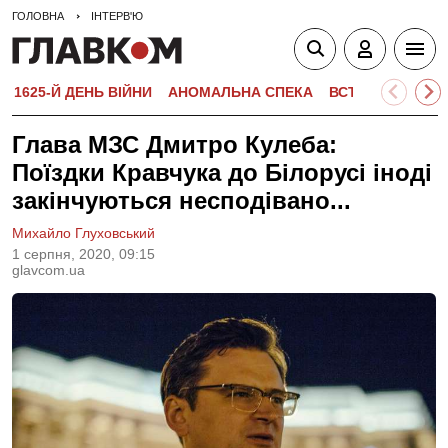
ГОЛОВНА
ІНТЕРВ'Ю
1625-Й ДЕНЬ ВІЙНИ
АНОМАЛЬНА СПЕКА
ВСТУПНА КАМПА
Глава МЗС Дмитро Кулеба:
Поїздки Кравчука до Білорусі іноді
закінчуються несподівано...
Михайло Глуховський
1 серпня, 2020, 09:15
glavcom.ua