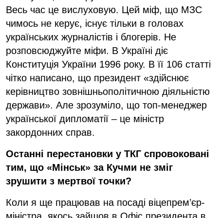
Весь час це вислуховую. Цей міф, що МЗС
чимось не керує, існує тільки в головах
українських журналістів і блогерів. Не
розповсюджуйте міфи. В Україні діє
Конституція України 1996 року. В її 106 статті
чітко написано, що президент «здійснює
керівництво зовнішньополітичною діяльністю
держави». Але зрозуміло, що топ-менеджер
української дипломатії – це міністр
закордонних справ.
Останні перестановки у ТКГ спровоковані
тим, що
«Мінськ» за Кучми не
зміг
зрушити з мертвої точки?
Коли я ще працював на посаді віцепрем’єр-
міністра, якось зайшов в Офіс президента в