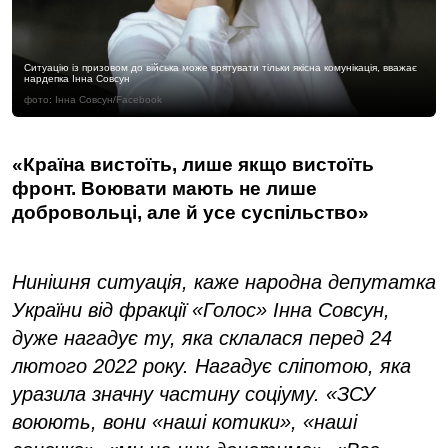
Ситуацію із призовом до війська може врятувати тільки якісна комунікація, вважає
нардепка Інна Совсун
фото: Інна Совсун/Facebook
«Країна вистоїть, лише якщо вистоїть
фронт. Воювати мають не лише
добровольці, але й усе суспільство»
Нинішня ситуація, каже народна депутатка
України від фракції «Голос» Інна Совсун,
дуже нагадує ту, яка склалася перед 24
лютого 2022 року. Нагадує сліпотою, яка
уразила значну частину соціуму. «ЗСУ
воюють, вони «наші котики», «наші