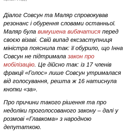
Діалог Совсун та Маляр спровокував
резонанс і обурення словами останньої.
Маляр була
вимушена вибачатися
перед
своєю візаві. Свій випад ексзаступниця
міністра пояснила так: її обурило, що Інна
Совсун не підтримала
закон про
мобілізацію
. Це дійсно так: із 17 членів
фракції «Голос» лише Совсун утрималася
від голосування, решта ж 16 натиснула
кнопки «за».
Про причини такого рішення та про
недоліки проголосованого закону – далі у
розмові «Главкома» з народною
депутаткою.