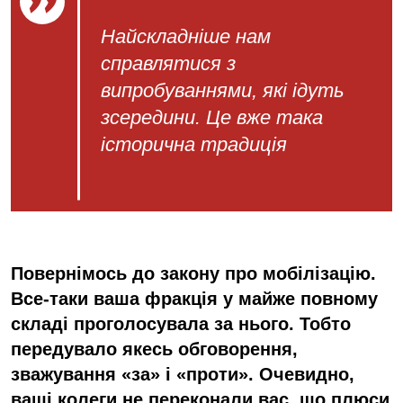
Найскладніше нам
справлятися з
випробуваннями, які ідуть
зсередини. Це вже така
історична традиція
Повернімось до закону про мобілізацію.
Все-таки ваша фракція у майже повному
складі проголосувала за нього. Тобто
передувало якесь обговорення,
зважування «за» і «проти». Очевидно,
ваші колеги не переконали вас, що плюси