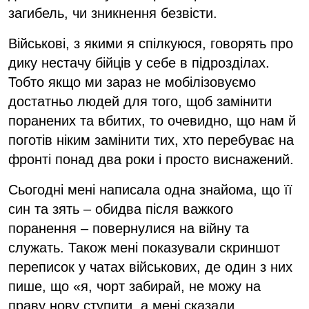
загибель, чи зникнення безвісти.
Військові, з якими я спілкуюся, говорять про
дику нестачу бійців у себе в підрозділах.
Тобто якщо ми зараз не мобілізовуємо
достатньо людей для того, щоб замінити
поранених та вбитих, то очевидно, що нам й
поготів ніким замінити тих, хто перебуває на
фронті понад два роки і просто виснажений.
Сьогодні мені написала одна знайома, що її
син та зять – обидва після важкого
поранення – повернулися на війну та
служать. Також мені показували скриншот
переписок у чатах військових, де один з них
пише, що «я, чорт забирай, не можу на
праву нову ступити, а мені сказали