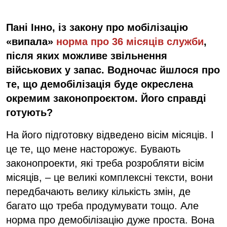
Пані Інно, із закону про мобілізацію
«випала»
норма про 36 місяців служби
,
після яких можливе звільнення
військових у запас. Водночас йшлося про
те, що демобілізація буде окреслена
окремим законопроєктом. Його справді
готують?
На його підготовку відведено вісім місяців. І
це те, що мене насторожує. Бувають
законопроекти, які треба розробляти вісім
місяців, – це великі комплексні тексти, вони
передбачають велику кількість змін, де
багато що треба продумувати тощо. Але
норма про демобілізацію дуже проста. Вона