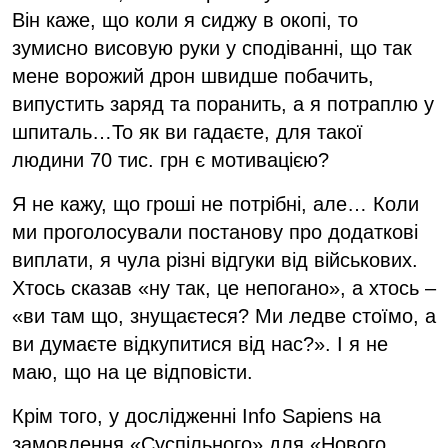
Він каже, що коли я сиджу в окопі, то
зумисно висовую руки у сподіванні, що так
мене ворожий дрон швидше побачить,
випустить заряд та поранить, а я потраплю у
шпиталь…То як ви гадаєте, для такої
людини 70 тис. грн є мотивацією?
Я не кажу, що гроші не потрібні, але… Коли
ми проголосували постанову про додаткові
виплати, я чула різні відгуки від військових.
Хтось сказав «ну так, це непогано», а хтось –
«ви там що, знущаєтеся? Ми ледве стоїмо, а
ви думаєте відкупитися від нас?». І я не
маю, що на це відповісти.
Крім того, у дослідженні Info Sapiens на
замовлення «Суспільного» для «Нового