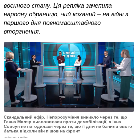
воєнного стану. Ця репліка зачепила
народну обраницю, чий коханий – на війні з
першого дня повномасштабного
вторгнення.
Скандальний ефір. Непорозуміння виникло через те, що
Ганна Маляр висловилася проти демобілізації, а Інна
Совсун не погодилася через те, що її діти не бачили свого
батька відколи він пішов на фронт
скріншот з ефіру