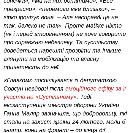
сонечка», «ми на них донатимо». «Все
прекрасно», «перемога вже близько», –
гірко іронізує вона. – Але насправді це не
так, далеко не так». Проте майже ніхто
(як і перед вторгненням) не хоче говорити
про справжню небезпеку. Та суспільству
доведеться нарешті прозріти та інакше
глянути на мобілізацію та власну
причетність до неї.
«Главком» поспілкувався із депутаткою
Совсун невдовзі після
емоційного ефіру за її
участю на «Суспільному»
. Тоді
ексзаступниця міністра оборони України
Ганна Маляр зазначила, що добровольці, які
стали на захист країни 24 лютого, мали б
знати: вони на фронті – до кінця дії