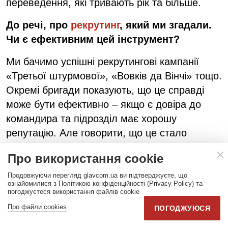
переведення, які тривають рік та більше.
До речі, про
рекрутинг
, який ми згадали.
Чи є ефективним цей інструмент?
Ми бачимо успішні рекрутингові кампанії
«Третьої штурмової», «Вовків да Вінчі» тощо.
Окремі бригади показують, що це справді
може бути ефективно – якщо є довіра до
командира та підрозділ має хорошу
репутацію. Але говорити, що це стало
ефективним механізмом залучення до
Про використання cookie
війська на загальнонаціональному рівні,
зарано.
Продовжуючи перегляд glavcom.ua ви підтверджуєте, що
ознайомилися з Політикою конфіденційності (Privacy Policy) та
погоджуєтеся використання файлів cookie
Досвіду кількох бригад, які самостійно
Про файли cookies
ПОГОДЖУЮСЯ
запустили рекрутинг, іще замало. Це треба
масштабувати, але не мати наївну віру, що