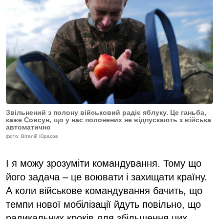
Звільнений з полону військовий радіє яблуку. Це ганьба,
каже Совсун, що у нас полонених не відпускають з війська
автоматично
фото: Віталій Юрасов
І я можу зрозуміти командування. Тому що
його задача – це воювати і захищати країну.
А коли військове командування бачить, що
темпи нової мобілізації йдуть повільно, що
радикальних кроків для збільшення цих