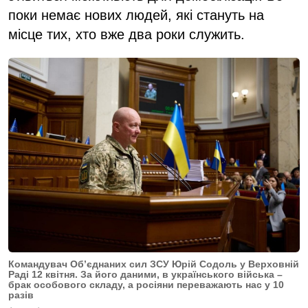
поки немає нових людей, які стануть на
місце тих, хто вже два роки служить.
Командувач Обʼєднаних сил ЗСУ Юрій Содоль у Верховній
Раді 12 квітня. За його даними, в українського війська –
брак особового складу, а росіяни переважають нас у 10
разів