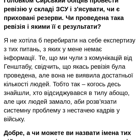
Головком Сирський обіцяв провести
ревізію у складі ЗСУ і з'ясувати, чи є
приховані резерви. Чи проведена така
ревізія і якими
її є результати?
Я не хотіла б перебирати на себе експертизу
з тих питань, з яких у мене немає
інформації. Те, що ми чули з комунікацій від
Генштабу, свідчить, що якась ревізія була
проведена, але вона не виявила достатньої
кількості людей. Тобто так – когось десь
знайшли, хто відсиджувався в тилу абощо,
але цих людей замало, аби розв’язати
системну проблему з нестачею кадрів у
війську.
Добре, а чи можете ви назвати імена тих