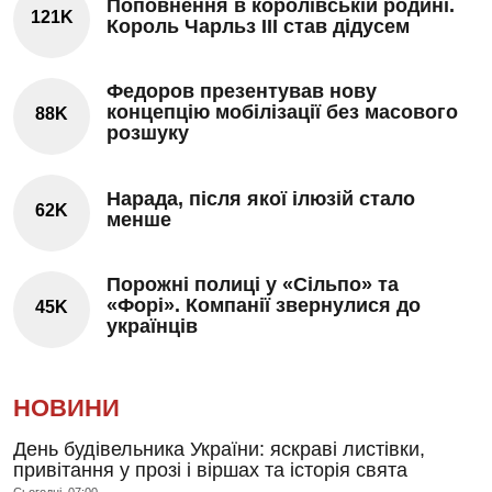
Поповнення в королівській родині.
121K
Король Чарльз III став дідусем
Федоров презентував нову
концепцію мобілізації без масового
88K
розшуку
Нарада, після якої ілюзій стало
62K
менше
Порожні полиці у «Сільпо» та
«Форі». Компанії звернулися до
45K
українців
НОВИНИ
День будівельника України: яскраві листівки,
привітання у прозі і віршах та історія свята