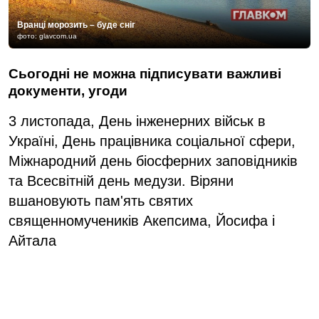
Вранці морозить – буде сніг
фото: glavcom.ua
Сьогодні не можна підписувати важливі
документи, угоди
3 листопада, День інженерних військ в
Україні, День працівника соціальної сфери,
Міжнародний день біосферних заповідників
та Всесвітній день медузи. Віряни
вшановують пам'ять святих
священномучеників Акепсима, Йосифа і
Айтала