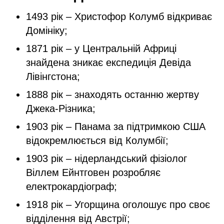
1493 рік – Христофор Колумб відкриває
Домініку;
1871 рік – у Центральній Африці
знайдена зникає експедиція Девіда
Лівінгстона;
1888 рік – знаходять останню жертву
Джека-Різника;
1903 рік – Панама за підтримкою США
відокремлюється від Колумбії;
1903 рік – нідерландський фізіолог
Віллем Ейнтговен розробляє
електрокардіограф;
1918 рік – Угорщина оголошує про своє
відділення від Австрії;