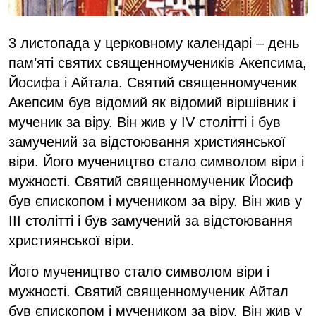
3 листопада у церковному календарі – день
пам’яті святих священномучеників Акепсима,
Йосифа і Айтала. Святий священномученик
Акепсим був відомий як відомий віршівник і
мученик за віру. Він жив у IV столітті і був
замучений за відстоювання християнської
віри. Його мучеництво стало символом віри і
мужності. Святий священномученик Йосиф
був єпископом і мучеником за віру. Він жив у
III столітті і був замучений за відстоювання
християнської віри.
Його мучеництво стало символом віри і
мужності. Святий священномученик Айтал
був єпископом і мучеником за віру. Він жив у