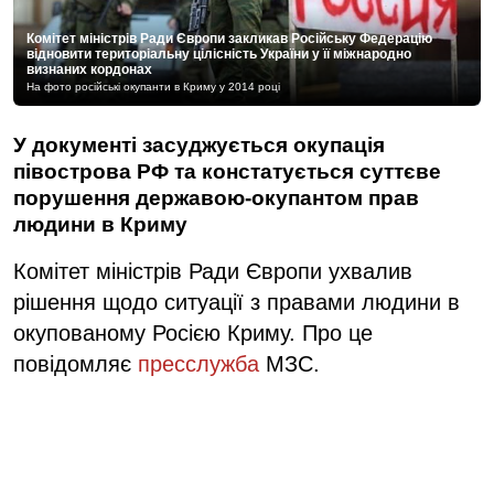
Комітет міністрів Ради Європи закликав Російську Федерацію
відновити територіальну цілісність України у її міжнародно
визнаних кордонах
На фото російські окупанти в Криму у 2014 році
У документі засуджується окупація
півострова РФ та констатується суттєве
порушення державою-окупантом прав
людини в Криму
Комітет міністрів Ради Європи ухвалив
рішення щодо ситуації з правами людини в
окупованому Росією Криму. Про це
повідомляє
пресслужба
МЗС.