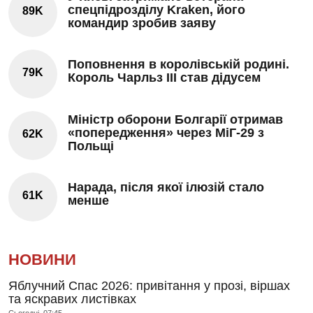
спецпідрозділу Kraken, його
89K
командир зробив заяву
Поповнення в королівській родині.
79K
Король Чарльз III став дідусем
Міністр оборони Болгарії отримав
«попередження» через МіГ-29 з
62K
Польщі
Нарада, після якої ілюзій стало
61K
менше
НОВИНИ
Яблучний Спас 2026: привітання у прозі, віршах
та яскравих листівках
Сьогодні, 07:45