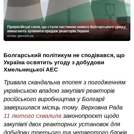
Проросійські сили, що стали частиною нового болгарського уряду,
вимагають зупинити продаж реакторів Україні
колаж: glavcom.ua
Болгарський політикум не сподівався, що
Україна освятить угоду з добудови
Хмельницької АЕС
Тривала скандальна епопея з погодженням
українською владою закупівлі реакторів
російського виробництва у Болгарії
завершилася місяць тому. Верховна Рада
11 лютого схвалила
законопроєкт щодо
закупівлі двох реакторних установок для
добудови третього та четвертого блоків