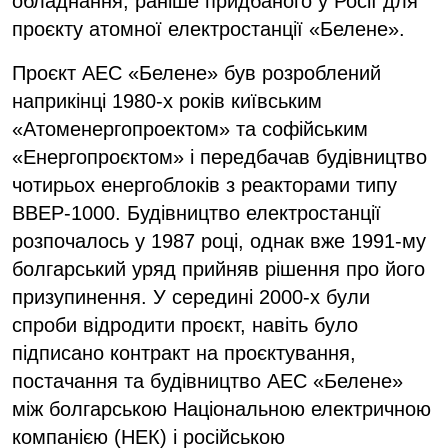
обладнання, раніше придбаного у Росії для
проєкту атомної електростанції «Белене».
Проєкт АЕС «Белене» був розроблений
наприкінці 1980-х років київським
«Атоменергопроектом» та софійським
«Енергопроєктом» і передбачав будівництво
чотирьох енергоблоків з реакторами типу
ВВЕР-1000. Будівництво електростанції
розпочалось у 1987 році, однак вже 1991-му
болгарський уряд прийняв рішення про його
призупинення. У середині 2000-х були
спроби відродити проєкт, навіть було
підписано контракт на проєктування,
постачання та будівництво АЕС «Белене»
між болгарською Національною електричною
компанією (НЕК) і російською