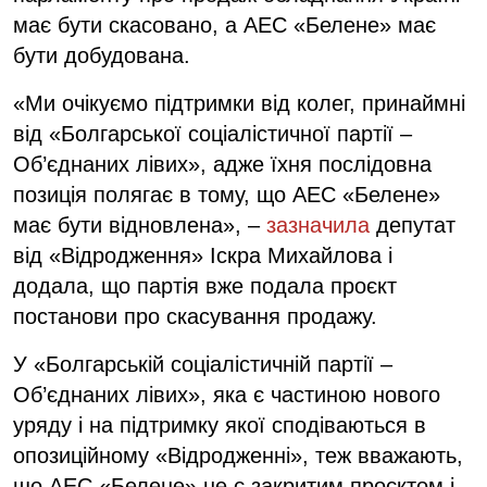
має бути скасовано, а АЕС «Белене» має
бути добудована.
«Ми очікуємо підтримки від колег, принаймні
від «Болгарської соціалістичної партії –
Об’єднаних лівих», адже їхня послідовна
позиція полягає в тому, що АЕС «Белене»
має бути відновлена», –
зазначила
депутат
від «Відродження» Іскра Михайлова і
додала, що партія вже подала проєкт
постанови про скасування продажу.
У «Болгарській соціалістичній партії –
Об’єднаних лівих», яка є частиною нового
уряду і на підтримку якої сподіваються в
опозиційному «Відродженні», теж вважають,
що АЕС «Белене» не є закритим проєктом і