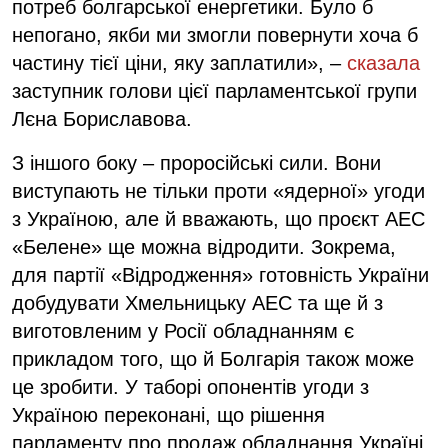
потреб болгарської енергетики. Було б
непогано, якби ми змогли повернути хоча б
частину тієї ціни, яку заплатили», –
сказала
заступник голови цієї парламентської групи
Лєна Бориславова.
З іншого боку – проросійські сили. Вони
виступають не тільки проти «ядерної» угоди
з Україною, але й вважають, що проєкт АЕС
«Белене» ще можна відродити. Зокрема,
для партії «Відродження» готовність України
добудувати Хмельницьку АЕС та ще й з
виготовленим у Росії обладнанням є
прикладом того, що й Болгарія також може
це зробити. У таборі опонентів угоди з
Україною переконані, що рішення
парламенту про продаж обладнання Україні