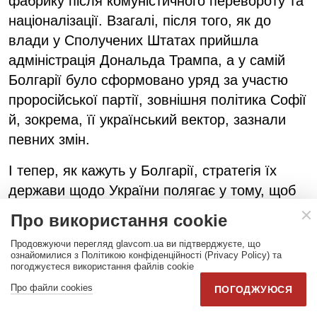
фабрику після комуністичного перевороту та
націоналізації. Взагалі, після того, як до
влади у Сполучених Штатах прийшла
адміністрація Дональда Трампа, а у самій
Болгарії було сформовано уряд за участю
проросійської партії, зовнішня політика Софії
й, зокрема, її український вектор, зазнали
певних змін.
І тепер, як кажуть у Болгарії, стратегія їх
держави щодо України полягає у тому, щоб
«не висовуватись, поки не мине буря». Тому,
Про використання cookie
можливо, й «ядерна» угода стала
Продовжуючи перегляд glavcom.ua ви підтверджуєте, що
заручником цієї стратегії і мусить вичекати…
ознайомилися з Політикою конфіденційності (Privacy Policy) та
погоджуєтеся використання файлів cookie
Ігор Федик, для «Главкома» з Софії
Про файли cookies
ПОГОДЖУЮСЯ