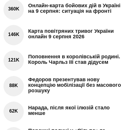
Онлайн-карта бойових дій в Україні
360K
на 9 серпня: ситуація на фронті
Карта повітряних тривог України
146K
онлайн 9 серпня 2026
Поповнення в королівській родині.
121K
Король Чарльз III став дідусем
Федоров презентував нову
концепцію мобілізації без масового
88K
розшуку
Нарада, після якої ілюзій стало
62K
менше