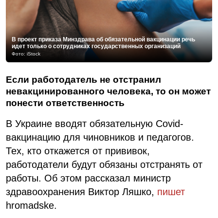
В проект приказа Минздрава об обязательной вакцинации речь
идет только о сотрудниках государственных организаций
Фото: iStock
Если работодатель не отстранил
невакцинированного человека, то он может
понести ответственность
В
Украине
вводят
обязательную
Covid
-
вакцинацию
для
чиновников
и педагогов.
Тех
,
кто
откажется
от
прививок
,
работодатели
будут
обязаны
отстранять
от
работы.
Об этом
рассказал
министр
здравоохранения
Виктор
Ляшко
,
пишет
hromadske
.