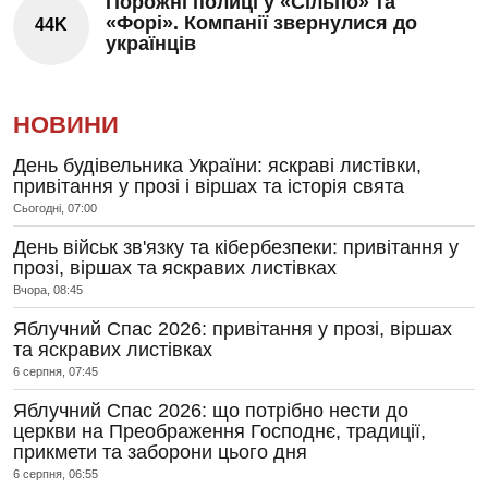
Порожні полиці у «Сільпо» та
«Форі». Компанії звернулися до
44K
українців
НОВИНИ
День будівельника України: яскраві листівки,
привітання у прозі і віршах та історія свята
Сьогодні, 07:00
День військ зв'язку та кібербезпеки: привітання у
прозі, віршах та яскравих листівках
Вчора, 08:45
Яблучний Спас 2026: привітання у прозі, віршах
та яскравих листівках
6 серпня, 07:45
Яблучний Спас 2026: що потрібно нести до
церкви на Преображення Господнє, традиції,
прикмети та заборони цього дня
6 серпня, 06:55