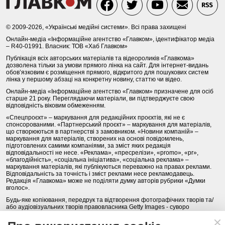
© 2009-2026, «Українські медійні системи». Всі права захищені
Онлайн-медіа «Інформаційне агентство «Главком», ідентифікатор медіа
– R40-01991. Власник: ТОВ «Хаб Главком»
Публікація всіх авторських матеріалів та відеороликів «Главкома»
дозволена тільки за умови прямого лінка на сайт. Для інтернет-видань
обов’язковим є розміщення прямого, відкритого для пошукових систем
лінка у першому абзаці на конкретну новину, статтю чи відео.
Онлайн-медіа «Інформаційне агентство «Главком» призначене для осіб
старше 21 року. Переглядаючи матеріали, ви підтверджуєте свою
відповідність віковим обмеженням.
«Спецпроєкт» – маркування для редакційних проєктів, які не є
спонсорованими. «Партнерський проєкт» – маркування для матеріалів,
що створюються в партнерстві з замовником. «Новини компаній» –
маркування для матеріалів, створених на основі повідомлень,
підготовлених самими компаніями, за зміст яких редакція
відповідальності не несе. «Реклама», «пресрелізи», «promo», «pr»,
«благодійність», «соціальна ініціатива», «соціальна реклама» –
маркування матеріалів, які публікуються переважно на правах реклами.
Відповідальність за точність і зміст реклами несе рекламодавець.
Редакція «Главкома» може не поділяти думку авторів рубрики «Думки
вголос».
Будь-яке копіювання, передрук та відтворення фотографічних творів та/
або аудіовізуальних творів правовласника Getty Images - суворо
забороняється.