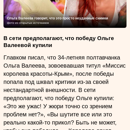
Ольга Валеева говорит, что это просто неудачные снимки
фото из открытых источников
В сети предполагают, что победу Ольге
Валеевой купили
Главком писал, что 34-летняя полтавчанка
Ольга Валеева, зовоевавшая титул «Миссис
королева красоты-Крым», после победы
попала под шквал критики из-за своей
нестандартной внешности. В сети
предполагают, что победу Ольге купили:
«Это же ужас! У жюри точно со зрением
проблем нет?», «Вы шутите все или это
реально какой-то прикол? Быть не может,