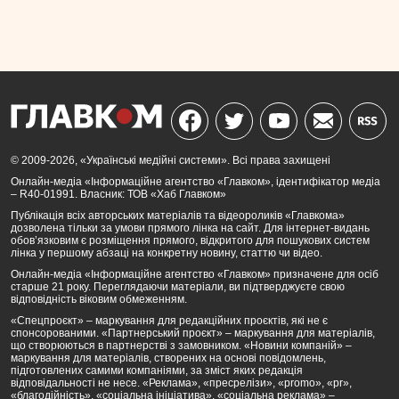
© 2009-2026, «Українські медійні системи». Всі права захищені
Онлайн-медіа «Інформаційне агентство «Главком», ідентифікатор медіа
– R40-01991. Власник: ТОВ «Хаб Главком»
Публікація всіх авторських матеріалів та відеороликів «Главкома»
дозволена тільки за умови прямого лінка на сайт. Для інтернет-видань
обов’язковим є розміщення прямого, відкритого для пошукових систем
лінка у першому абзаці на конкретну новину, статтю чи відео.
Онлайн-медіа «Інформаційне агентство «Главком» призначене для осіб
старше 21 року. Переглядаючи матеріали, ви підтверджуєте свою
відповідність віковим обмеженням.
«Спецпроєкт» – маркування для редакційних проєктів, які не є
спонсорованими. «Партнерський проєкт» – маркування для матеріалів,
що створюються в партнерстві з замовником. «Новини компаній» –
маркування для матеріалів, створених на основі повідомлень,
підготовлених самими компаніями, за зміст яких редакція
відповідальності не несе. «Реклама», «пресрелізи», «promo», «pr»,
«благодійність», «соціальна ініціатива», «соціальна реклама» –