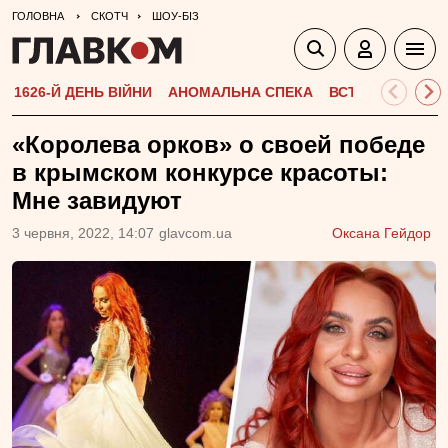
ГОЛОВНА
СКОТЧ
ШОУ-БІЗ
1626-Й ДЕНЬ ВІЙНИ
АНОМАЛЬНА СПЕКА
ВСТУПНА КАМПА
«Королева орков» о своей победе
в крымском конкурсе красоты:
Мне завидуют
3 червня, 2022, 14:07
glavcom.ua
Оксана Гейдор