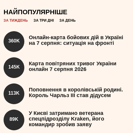
НАЙПОПУЛЯРНІШЕ
ЗА ТИЖДЕНЬ
ЗА ТРИ ДНІ
ЗА ДЕНЬ
Онлайн-карта бойових дій в Україні
360K
на 7 серпня: ситуація на фронті
Карта повітряних тривог України
145K
онлайн 7 серпня 2026
Поповнення в королівській родині.
113K
Король Чарльз III став дідусем
У Києві затримано ветерана
спецпідрозділу Kraken, його
89K
командир зробив заяву