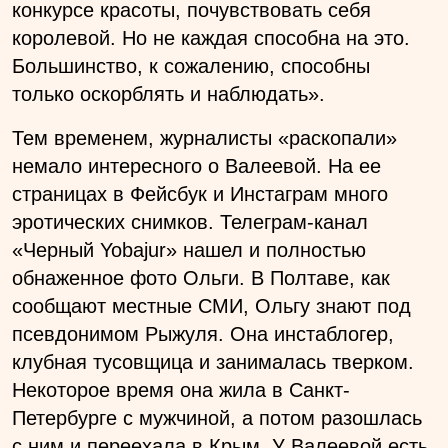
конкурсе красоты, почувствовать себя
королевой. Но не каждая способна на это.
Большинство, к сожалению, способны
только оскорблять и наблюдать».
Тем временем, журналисты «раскопали»
немало интересного о Валеевой. На ее
страницах в Фейсбук и Инстаграм много
эротических снимков. Телеграм-канал
«Черный Yobajur» нашел и полностью
обнаженное фото Ольги. В Полтаве, как
сообщают местные СМИ, Ольгу знают под
псевдонимом Рыжуля. Она инстаблогер,
клубная тусовщица и занималась тверком.
Некоторое время она жила в Санкт-
Петербурге с мужчиной, а потом разошлась
с ним и переехала в Крым. У Валеевой есть