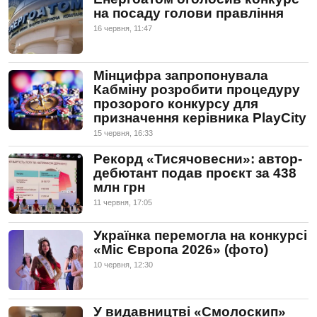
на посаду голови правління
16 червня, 11:47
Мінцифра запропонувала
Кабміну розробити процедуру
прозорого конкурсу для
призначення керівника PlayCity
15 червня, 16:33
Рекорд «Тисячовесни»: автор-
дебютант подав проєкт за 438
млн грн
11 червня, 17:05
Українка перемогла на конкурсі
«Міс Європа 2026» (фото)
10 червня, 12:30
У видавництві «Смолоскип»