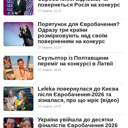
повернеться Росія на конкурс
27 травня, 21:22
Порятунок для Євробачення?
Одразу три країни
розмірковують над своїм
поверненням на конкурс
27 травня, 21:07
Скульптор із Полтавщини
переміг на конкурсі в Латвії
27 травня, 16:02
Leleka повернулася до Києва
після Євробачення-2026 та
зізналася, про що мріє (відео)
19 травня, 14:07
Україна увійшла до десятки
фіналістів Євробачення 2026