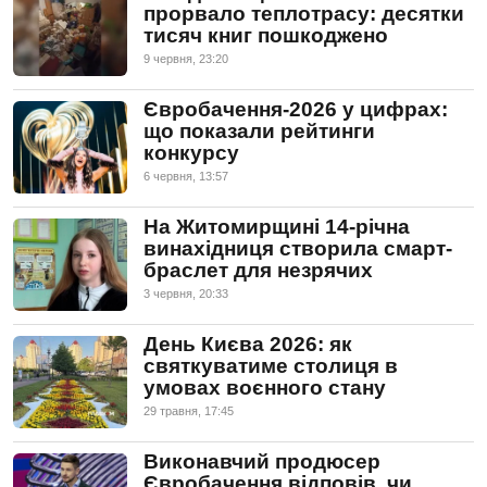
прорвало теплотрасу: десятки
тисяч книг пошкоджено
9 червня, 23:20
Євробачення-2026 у цифрах:
що показали рейтинги
конкурсу
6 червня, 13:57
На Житомирщині 14-річна
винахідниця створила смарт-
браслет для незрячих
3 червня, 20:33
День Києва 2026: як
святкуватиме столиця в
умовах воєнного стану
29 травня, 17:45
Виконавчий продюсер
Євробачення відповів, чи