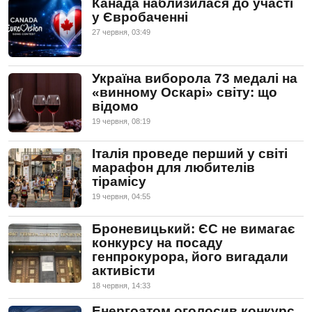
Канада наблизилася до участі
у Євробаченні
27 червня, 03:49
Україна виборола 73 медалі на
«винному Оскарі» світу: що
відомо
19 червня, 08:19
Італія проведе перший у світі
марафон для любителів
тірамісу
19 червня, 04:55
Броневицький: ЄС не вимагає
конкурсу на посаду
генпрокурора, його вигадали
активісти
18 червня, 14:33
Енергоатом оголосив конкурс