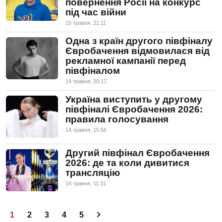
повернення Росії на конкурс
під час війни
15 травня, 21:11
Одна з країн другого півфіналу
Євробачення відмовилася від
рекламної кампанії перед
півфіналом
14 травня, 20:17
Україна виступить у другому
півфіналі Євробачення 2026:
правила голосування
14 травня, 15:56
Другий півфінал Євробачення
2026: де та коли дивитися
трансляцію
14 травня, 11:31
1
2
3
4
5