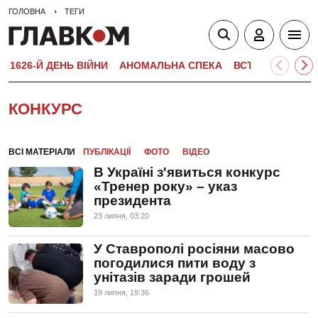
ГОЛОВНА
ТЕГИ
1626-Й ДЕНЬ ВІЙНИ
АНОМАЛЬНА СПЕКА
ВСТУПНА КАМПА
КОНКУРС
ВСІ МАТЕРІАЛИ
ПУБЛІКАЦІЇ
ФОТО
ВІДЕО
В Україні з'явиться конкурс
«Тренер року» – указ
президента
23 липня, 03:20
У Ставрополі росіяни масово
погодилися пити воду з
унітазів заради грошей
19 липня, 19:36