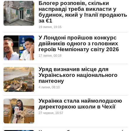
Блогер розповів, скільки
насправді треба викласти у
будинок, який у Італії продають
за €1
19 липня, 19:15
У Лондоні пройшов конкурс
двійників одного з головних
героїв Чемпіонату світу 2026
17 липня, 00:18
Уряд визначив місце для
Українського національного
пантеону
4 липня, 08:10
Українка стала наймолодшою
директоркою школи в Чехії
27 червня, 16:57