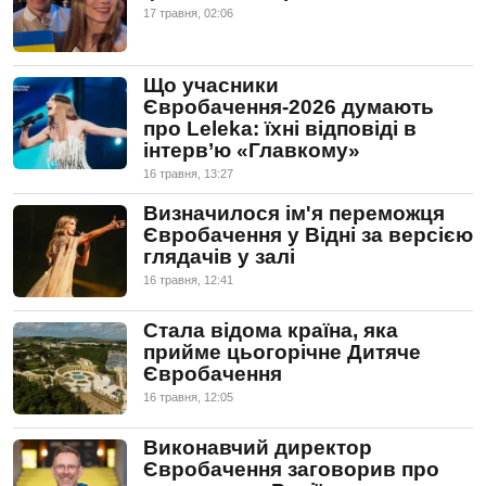
17 травня, 02:06
Що учасники
Євробачення-2026 думають
про Leleka: їхні відповіді в
інтерв’ю «Главкому»
16 травня, 13:27
Визначилося ім'я переможця
Євробачення у Відні за версією
глядачів у залі
16 травня, 12:41
Стала відома країна, яка
прийме цьогорічне Дитяче
Євробачення
16 травня, 12:05
Виконавчий директор
Євробачення заговорив про