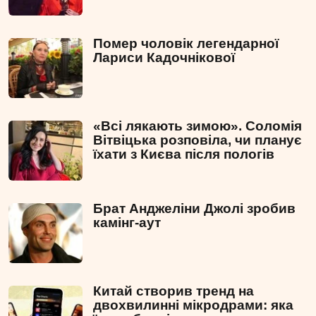
Помер чоловік легендарної
Лариси Кадочнікової
«Всі лякають зимою». Соломія
Вітвіцька розповіла, чи планує
їхати з Києва після пологів
Брат Анджеліни Джолі зробив
камінг-аут
Китай створив тренд на
двохвилинні мікродрами: яка