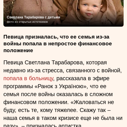
Светлана Тарабарова с детьми
фото из открытых источников
Певица призналась, что ее семья из-за
войны попала в непростое финансовое
положение
Певица Светлана Тарабарова, которая
недавно из-за стресса, связанного с войной,
попала в больницу
, рассказала в эфире
программы «Ранок з Україною», что ее
семья после войны оказалась в сложном
финансовом положении. «Жаловаться не
буду, есть те, кому тяжелее. Скажу так –
наша семья в таком кризисе еще не была ни
разу», – призналась артистка.