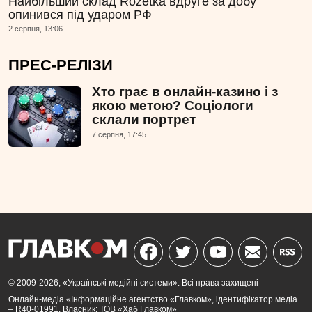
Найбільший склад Rozetka вдруге за добу
опинився під ударом РФ
2 серпня, 13:06
ПРЕС-РЕЛІЗИ
Хто грає в онлайн-казино і з
якою метою? Соціологи
склали портрет
7 серпня, 17:45
© 2009-2026, «Українські медійні системи». Всі права захищені
Онлайн-медіа «Інформаційне агентство «Главком», ідентифікатор медіа
– R40-01991. Власник: ТОВ «Хаб Главком»