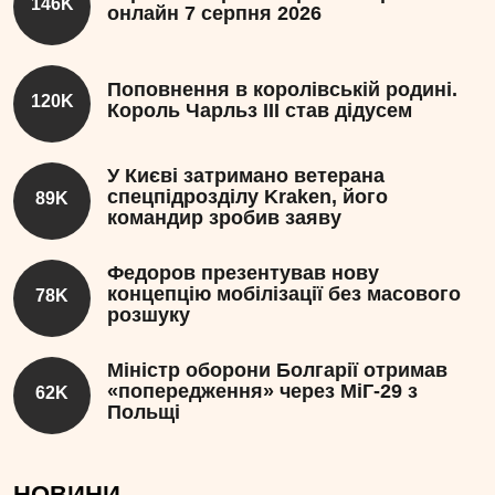
146K
онлайн 7 серпня 2026
Поповнення в королівській родині.
120K
Король Чарльз III став дідусем
У Києві затримано ветерана
спецпідрозділу Kraken, його
89K
командир зробив заяву
Федоров презентував нову
концепцію мобілізації без масового
78K
розшуку
Міністр оборони Болгарії отримав
«попередження» через МіГ-29 з
62K
Польщі
НОВИНИ