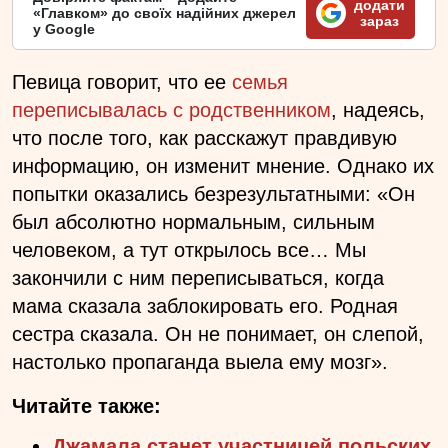
додати
«Главком» до своїх надійних джерел
зараз
у Google
Певица говорит, что ее
семья
переписывалась с родственником
, надеясь,
что после того, как расскажут правдивую
информацию, он изменит мнение. Однако их
попытки оказались безрезультатными: «Он
был абсолютно нормальным, сильным
человеком, а тут открылось все… Мы
закончили с ним переписываться, когда
мама сказала заблокировать его. Родная
сестра сказала. Он не понимает, он слепой,
настолько пропаганда выела ему мозг».
Читайте также:
Джамала станет участницей польских