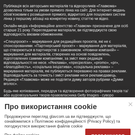
Публікація всіх авторських матеріалів та відеороликів «Главкома»
дозволена тільки за умови прямого лінка на сайт. Для інтернет-видань
обов’язковим є розміщення прямого, відкритого для пошукових систем
лінка у першому абзаці на конкретну новину, статтю чи відео.
Онлайн-медіа «Інформаційне агентство «Главком» призначене для осіб
старше 21 року. Переглядаючи матеріали, ви підтверджуєте свою
відповідність віковим обмеженням.
«Спецпроєкт» – маркування для редакційних проєктів, які не є
спонсорованими. «Партнерський проєкт» – маркування для матеріалів,
що створюються в партнерстві з замовником. «Новини компаній» –
маркування для матеріалів, створених на основі повідомлень,
підготовлених самими компаніями, за зміст яких редакція
відповідальності не несе. «Реклама», «пресрелізи», «promo», «pr»,
«благодійність», «соціальна ініціатива», «соціальна реклама» –
маркування матеріалів, які публікуються переважно на правах реклами.
Відповідальність за точність і зміст реклами несе рекламодавець.
Редакція «Главкома» може не поділяти думку авторів рубрики «Думки
вголос».
Будь-яке копіювання, передрук та відтворення фотографічних творів та/
або аудіовізуальних творів правовласника Getty Images - суворо
забороняється.
Про використання cookie
Політика конфіденційності (Privacy Policy). Правила сайту
Продовжуючи перегляд glavcom.ua ви підтверджуєте, що
КОНТАКТИ
НАША КОМАНДА
АРХІВ
ознайомилися з Політикою конфіденційності (Privacy Policy) та
погоджуєтеся використання файлів cookie
Партнери:
DepositPhotos.com
,
opendatabot.ua