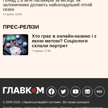
Понад 2,8 млн пасажирів за місяць: як
залізничники долають найскладніший літній
сезон
3 серпня, 19:00
ПРЕС-РЕЛІЗИ
Хто грає в онлайн-казино і з
якою метою? Соціологи
склали портрет
7 серпня, 17:45
© 2009-2026, «Українські медійні системи». Всі права захищені
Онлайн-медіа «Інформаційне агентство «Главком», ідентифікатор медіа