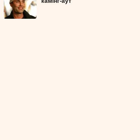
камінг-аут