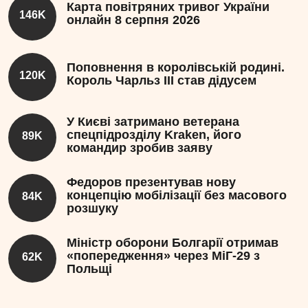
Карта повітряних тривог України
146K
онлайн 8 серпня 2026
Поповнення в королівській родині.
120K
Король Чарльз III став дідусем
У Києві затримано ветерана
спецпідрозділу Kraken, його
89K
командир зробив заяву
Федоров презентував нову
концепцію мобілізації без масового
84K
розшуку
Міністр оборони Болгарії отримав
«попередження» через МіГ-29 з
62K
Польщі