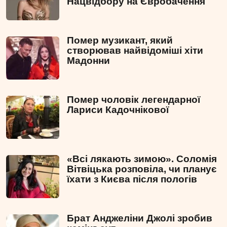
Нацвідбору на Євробачення
Помер музикант, який
створював найвідоміші хіти
Мадонни
Помер чоловік легендарної
Лариси Кадочнікової
«Всі лякають зимою». Соломія
Вітвіцька розповіла, чи планує
їхати з Києва після пологів
Брат Анджеліни Джолі зробив