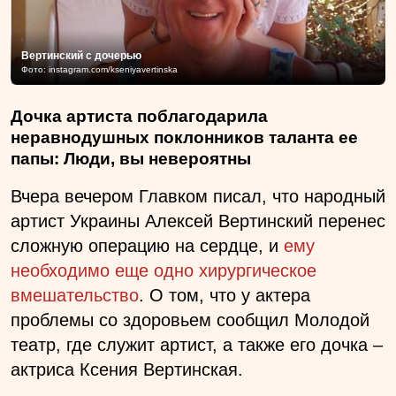
Вертинский с дочерью
Фото: instagram.com/kseniyavertinska
Дочка артиста поблагодарила
неравнодушных поклонников таланта ее
папы: Люди, вы невероятны
Вчера вечером Главком писал, что народный
артист Украины Алексей Вертинский перенес
сложную операцию на сердце, и
ему
необходимо еще одно хирургическое
вмешательство
. О том, что у актера
проблемы со здоровьем сообщил Молодой
театр, где служит артист, а также его дочка –
актриса Ксения Вертинская.