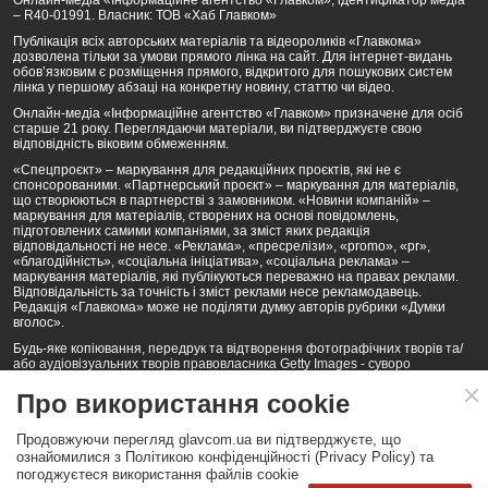
– R40-01991. Власник: ТОВ «Хаб Главком»
Публікація всіх авторських матеріалів та відеороликів «Главкома»
дозволена тільки за умови прямого лінка на сайт. Для інтернет-видань
обов’язковим є розміщення прямого, відкритого для пошукових систем
лінка у першому абзаці на конкретну новину, статтю чи відео.
Онлайн-медіа «Інформаційне агентство «Главком» призначене для осіб
старше 21 року. Переглядаючи матеріали, ви підтверджуєте свою
відповідність віковим обмеженням.
«Спецпроєкт» – маркування для редакційних проєктів, які не є
спонсорованими. «Партнерський проєкт» – маркування для матеріалів,
що створюються в партнерстві з замовником. «Новини компаній» –
маркування для матеріалів, створених на основі повідомлень,
підготовлених самими компаніями, за зміст яких редакція
відповідальності не несе. «Реклама», «пресрелізи», «promo», «pr»,
«благодійність», «соціальна ініціатива», «соціальна реклама» –
маркування матеріалів, які публікуються переважно на правах реклами.
Відповідальність за точність і зміст реклами несе рекламодавець.
Редакція «Главкома» може не поділяти думку авторів рубрики «Думки
вголос».
Будь-яке копіювання, передрук та відтворення фотографічних творів та/
або аудіовізуальних творів правовласника Getty Images - суворо
забороняється.
Про використання cookie
Політика конфіденційності (Privacy Policy). Правила сайту
Продовжуючи перегляд glavcom.ua ви підтверджуєте, що
КОНТАКТИ
НАША КОМАНДА
АРХІВ
ознайомилися з Політикою конфіденційності (Privacy Policy) та
погоджуєтеся використання файлів cookie
Партнери:
DepositPhotos.com
,
opendatabot.ua