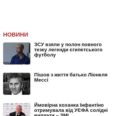
НОВИНИ
ЗСУ взяли у полон повного
тезку легенди єгипетського
футболу
Пішов з життя батько Ліонеля
Мессі
Ймовірна коханка Інфантіно
отримувала від УЄФА солідні
виплати – ЗМІ