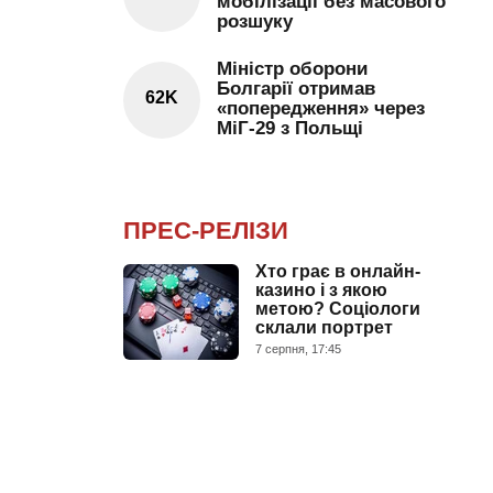
мобілізації без масового
розшуку
Міністр оборони
Болгарії отримав
62K
«попередження» через
МіГ-29 з Польщі
ПРЕС-РЕЛІЗИ
Хто грає в онлайн-
казино і з якою
метою? Соціологи
склали портрет
7 серпня, 17:45