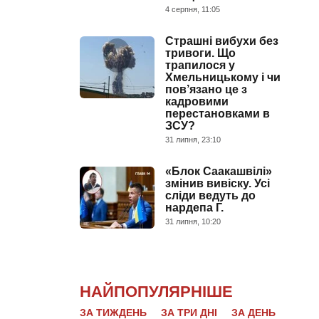
4 серпня, 11:05
Страшні вибухи без
тривоги. Що
трапилося у
Хмельницькому і чи
пов’язано це з
кадровими
перестановками в
ЗСУ?
31 липня, 23:10
«Блок Саакашвілі»
змінив вивіску. Усі
сліди ведуть до
нардепа Г.
31 липня, 10:20
НАЙПОПУЛЯРНІШЕ
ЗА ТИЖДЕНЬ
ЗА ТРИ ДНІ
ЗА ДЕНЬ