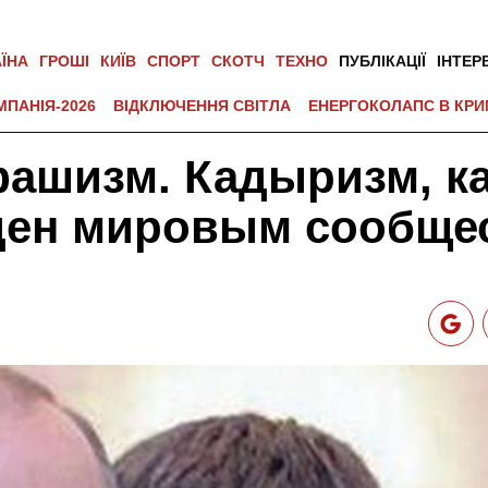
АЇНА
ГРОШІ
КИЇВ
СПОРТ
СКОТЧ
ТЕХНО
ПУБЛІКАЦІЇ
ІНТЕР
МПАНІЯ-2026
ВІДКЛЮЧЕННЯ СВІТЛА
ЕНЕРГОКОЛАПС В КРИ
шизм. Кадыризм, как
ден мировым сообще