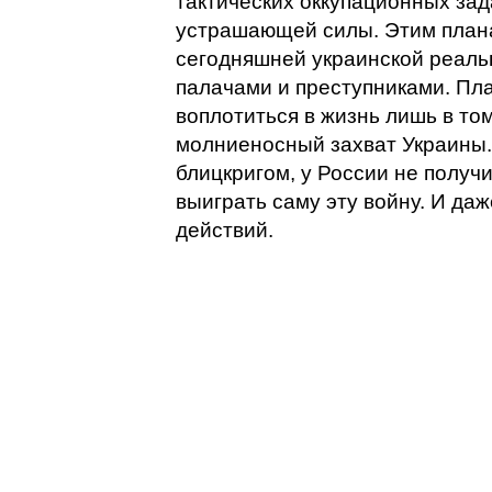
тактических оккупационных зад
устрашающей силы. Этим плана
сегодняшней украинской реаль
палачами и преступниками. Пл
воплотиться в жизнь лишь в то
молниеносный захват Украины. 
блицкригом, у России не получи
выиграть саму эту войну. И даж
действий.