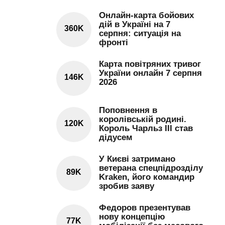
Онлайн-карта бойових
дій в Україні на 7
360K
серпня: ситуація на
фронті
Карта повітряних тривог
України онлайн 7 серпня
146K
2026
Поповнення в
королівській родині.
120K
Король Чарльз III став
дідусем
У Києві затримано
ветерана спецпідрозділу
89K
Kraken, його командир
зробив заяву
Федоров презентував
нову концепцію
77K