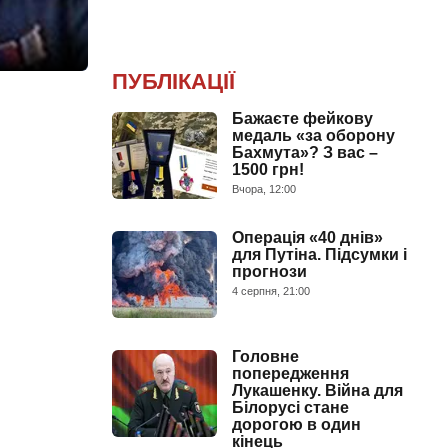
ПУБЛІКАЦІЇ
Бажаєте фейкову
медаль «за оборону
Бахмута»? З вас –
1500 грн!
Вчора, 12:00
Операція «40 днів»
для Путіна. Підсумки і
прогнози
4 серпня, 21:00
Головне
попередження
Лукашенку. Війна для
Білорусі стане
дорогою в один
кінець