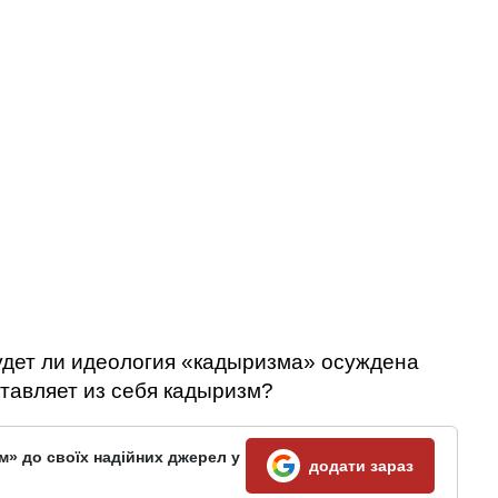
удет ли идеология «кадыризма» осуждена
тавляет из себя кадыризм?
м» до своїх надійних джерел у
додати зараз