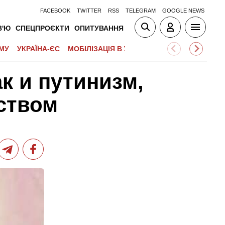
FACEBOOK
TWITTER
RSS
TELEGRAM
GOOGLE NEWS
В'Ю
СПЕЦПРОЄКТИ
ОПИТУВАННЯ
МУ
УКРАЇНА-ЄС
МОБІЛІЗАЦІЯ В УКРАЇНІ
ВІЙНА НА БЛИЗЬК
 и путинизм,
ством