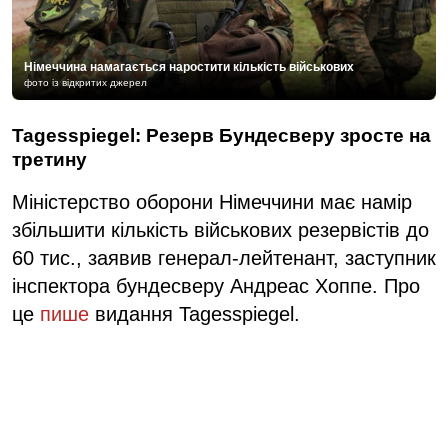
Німеччина намагається наростити кількість військових
фото із відкритих джерел
Tagesspiegel: Резерв Бундесверу зросте на
третину
Міністерство оборони Німеччини має намір
збільшити кількість військових резервістів до
60 тис., заявив генерал-лейтенант, заступник
інспектора бундесверу Андреас Хоппе. Про
це
пише
видання Tagesspiegel.