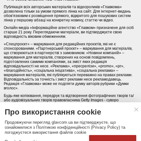
Публікація всіх авторських матеріалів та відеороликів «Главкома»
дозволена тільки за умови прямого лінка на сайт. Для інтернет-видань
обов’язковим є розміщення прямого, відкритого для пошукових систем
лінка у першому абзаці на конкретну новину, статтю чи відео.
Онлайн-медіа «Інформаційне агентство «Главком» призначене для осіб
старше 21 року. Переглядаючи матеріали, ви підтверджуєте свою
відповідність віковим обмеженням.
«Спецпроєкт» – маркування для редакційних проєктів, які не є
спонсорованими. «Партнерський проєкт» – маркування для матеріалів,
що створюються в партнерстві з замовником. «Новини компаній» –
маркування для матеріалів, створених на основі повідомлень,
підготовлених самими компаніями, за зміст яких редакція
відповідальності не несе. «Реклама», «пресрелізи», «promo», «pr»,
«благодійність», «соціальна ініціатива», «соціальна реклама» –
маркування матеріалів, які публікуються переважно на правах реклами.
Відповідальність за точність і зміст реклами несе рекламодавець.
Редакція «Главкома» може не поділяти думку авторів рубрики «Думки
вголос».
Будь-яке копіювання, передрук та відтворення фотографічних творів та/
або аудіовізуальних творів правовласника Getty Images - суворо
забороняється.
Про використання cookie
Політика конфіденційності (Privacy Policy). Правила сайту
Продовжуючи перегляд glavcom.ua ви підтверджуєте, що
КОНТАКТИ
НАША КОМАНДА
АРХІВ
ознайомилися з Політикою конфіденційності (Privacy Policy) та
погоджуєтеся використання файлів cookie
Партнери:
DepositPhotos.com
,
opendatabot.ua