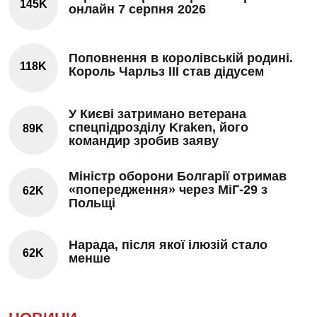
145K
онлайн 7 серпня 2026
Поповнення в королівській родині.
118K
Король Чарльз III став дідусем
У Києві затримано ветерана
спецпідрозділу Kraken, його
89K
командир зробив заяву
Міністр оборони Болгарії отримав
«попередження» через МіГ-29 з
62K
Польщі
Нарада, після якої ілюзій стало
62K
менше