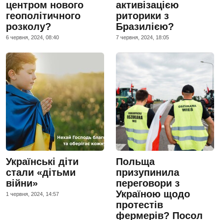
центром нового
активізацією
геополітичного
риторики з
розколу?
Бразилією?
6 червня, 2024, 08:40
7 червня, 2024, 18:05
Українські діти
Польща
стали «дітьми
призупинила
війни»
переговори з
Україною щодо
1 червня, 2024, 14:57
протестів
фермерів? Посол