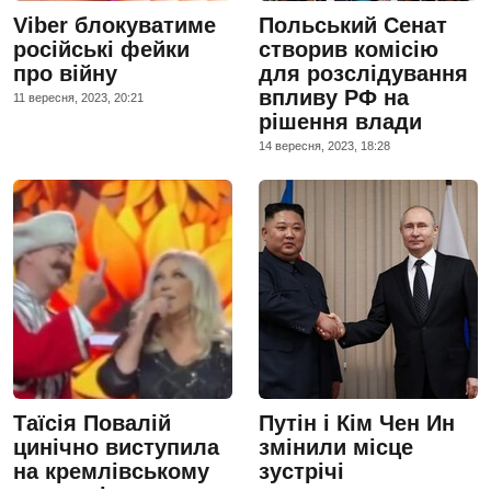
Viber блокуватиме
Польський Сенат
російські фейки
створив комісію
про війну
для розслідування
впливу РФ на
11 вересня, 2023, 20:21
рішення влади
14 вересня, 2023, 18:28
Таїсія Повалій
Путін і Кім Чен Ин
цинічно виступила
змінили місце
на кремлівському
зустрічі