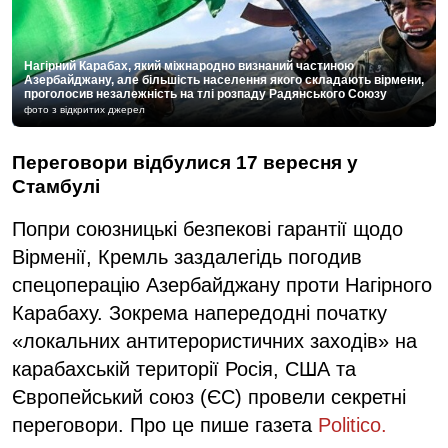
Нагірний Карабах, який міжнародно визнаний частиною
Азербайджану, але більшість населення якого складають вірмени,
проголосив незалежність на тлі розпаду Радянського Союзу
фото з відкритих джерел
Переговори відбулися 17 вересня у
Стамбулі
Попри союзницькі безпекові гарантії щодо
Вірменії, Кремль заздалегідь погодив
спецоперацію Азербайджану проти Нагірного
Карабаху. Зокрема напередодні початку
«локальних антитерористичних заходів» на
карабахській території Росія, США та
Європейський союз (ЄС) провели секретні
переговори. Про це пише газета
Politico.