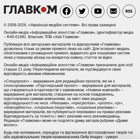
© 2009-2026, «Українські медійні системи». Всі права захищені
Онлайн-медіа «Інформаційне агентство «Главком», ідентифікатор медіа
– R40-01991. Власник: ТОВ «Хаб Главком»
Публікація всіх авторських матеріалів та відеороликів «Главкома»
дозволена тільки за умови прямого лінка на сайт. Для інтернет-видань
обов’язковим є розміщення прямого, відкритого для пошукових систем
лінка у першому абзаці на конкретну новину, статтю чи відео.
Онлайн-медіа «Інформаційне агентство «Главком» призначене для осіб
старше 21 року. Переглядаючи матеріали, ви підтверджуєте свою
відповідність віковим обмеженням.
«Спецпроєкт» – маркування для редакційних проєктів, які не є
спонсорованими. «Партнерський проєкт» – маркування для матеріалів,
що створюються в партнерстві з замовником. «Новини компаній» –
маркування для матеріалів, створених на основі повідомлень,
підготовлених самими компаніями, за зміст яких редакція
відповідальності не несе. «Реклама», «пресрелізи», «promo», «pr»,
«благодійність», «соціальна ініціатива», «соціальна реклама» –
маркування матеріалів, які публікуються переважно на правах реклами.
Відповідальність за точність і зміст реклами несе рекламодавець.
Редакція «Главкома» може не поділяти думку авторів рубрики «Думки
вголос».
Будь-яке копіювання, передрук та відтворення фотографічних творів та/
або аудіовізуальних творів правовласника Getty Images - суворо