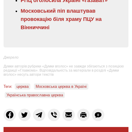
РПЦ оголосила Україні «газават»
Московський піп влаштував
провокацію біля храму ПЦУ на
Вінниччині
Джерело
Думки авторів рубрики «Думки вголос» не завжди збігаються з позицією
редакції «Главкома». Відповідальність за матеріали в розділі «Думки
вголос» несуть автори текстів
Теги:
церква
Московська церква в Україні
Українська православна церква
0