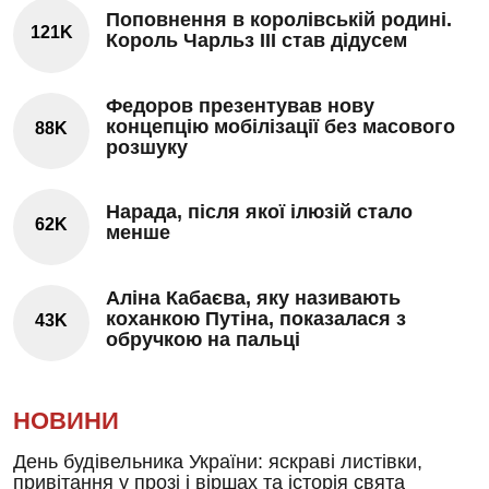
Поповнення в королівській родині.
121K
Король Чарльз III став дідусем
Федоров презентував нову
концепцію мобілізації без масового
88K
розшуку
Нарада, після якої ілюзій стало
62K
менше
Аліна Кабаєва, яку називають
коханкою Путіна, показалася з
43K
обручкою на пальці
НОВИНИ
День будівельника України: яскраві листівки,
привітання у прозі і віршах та історія свята