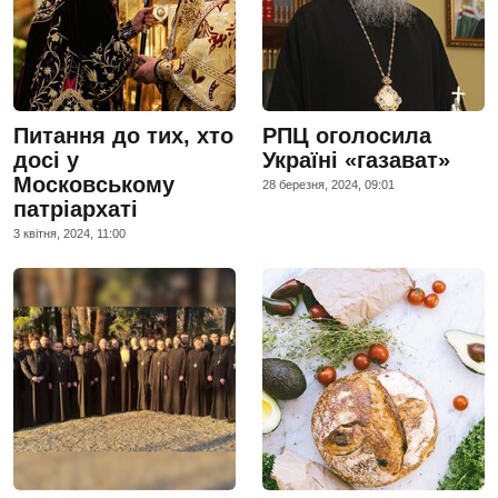
Питання до тих, хто
РПЦ оголосила
досі у
Україні «газават»
Московському
28 березня, 2024, 09:01
патріархаті
3 квiтня, 2024, 11:00