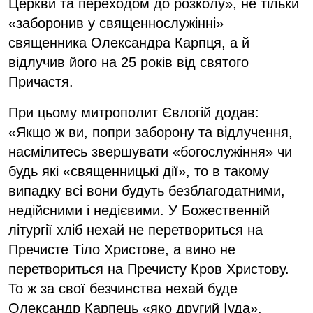
Церкви та переходом до розколу», не тільки
«заборонив у священнослужінні»
священника Олександра Карпця, а й
відлучив його на 25 років від святого
Причастя.
При цьому митрополит Євлогій додав:
«Якщо ж ви, попри заборону та відлучення,
насмілитесь звершувати «богослужіння» чи
будь які «священницькі дії», то в такому
випадку всі вони будуть безблагодатними,
недійсними і недієвими. У Божественній
літургії хліб нехай не перетвориться на
Пречисте Тіло Христове, а вино не
перетвориться на Пречисту Кров Христову.
То ж за свої безчинства нехай буде
Олександр Карпець «яко другий Іуда».