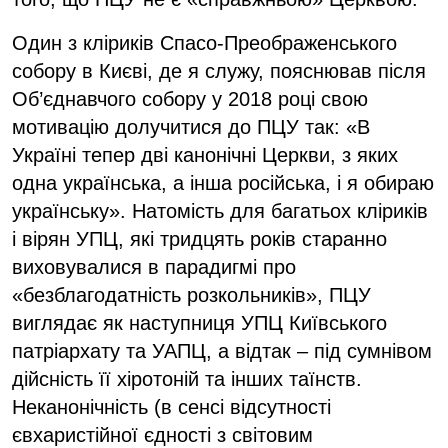
Один з кліриків Спасо-Преображенського
собору в Києві, де я служу, пояснював після
Об’єднавчого собору у 2018 році свою
мотивацію долучитися до ПЦУ так: «В
Україні тепер дві канонічні Церкви, з яких
одна українська, а інша російська, і я обираю
українську». Натомість для багатьох кліриків
і вірян УПЦ, які тридцять років старанно
виховувалися в парадигмі про
«безблагодатність розкольників», ПЦУ
виглядає як наступниця УПЦ Київського
патріархату та УАПЦ, а відтак – під сумнівом
дійсність її хіротоній та інших таїнств.
Неканонічність (в сенсі відсутності
євхаристійної єдності з світовим