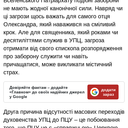
Вселенського Патріархату подібні заборони
не мають жодної канонічної сили. Навряд чи
ці загрози щось важать для самого отця
Олександра, який наважився на сміливий
крок. Але для священника, який роками чи
десятиліттями служив в УПЦ, загроза
отримати від свого єпископа розпорядження
про заборону служити чи навіть
причащатися, може викликати містичний
страх.
Довіряйте фактам – додайте
додати
«Главком» до своїх надійних джерел
зараз
у Google
Друга причина відсутності масових переходів
духовенства УПЦ до ПЦУ – це побоювання
того, що ПЦУ не є «справжньою» Церквою.