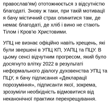
православ’ям) ототожнюється з відсутністю
благодаті. Знову ж таки, при такій мотивації
я бачу містичний страх опинитися там, де
немає благодаті, де хліб і вино не стають
Тілом і Кров’ю Христовими.
УПЦ не визнає офіційно навіть хрещень, які
були звершені в УПЦ КП, УАПЦ та ПЦУ. В
цьому сенсі відчутним прогресом, який було
досягнуто влітку 2022 в результаті
неформального діалогу духовенства УПЦ та
ПЦУ, я бачу підписання «Декларації
порозуміння», підписанти якої, зокрема,
зрозуміли необхідність відмовитися від
неканонічної практики перехрещування.