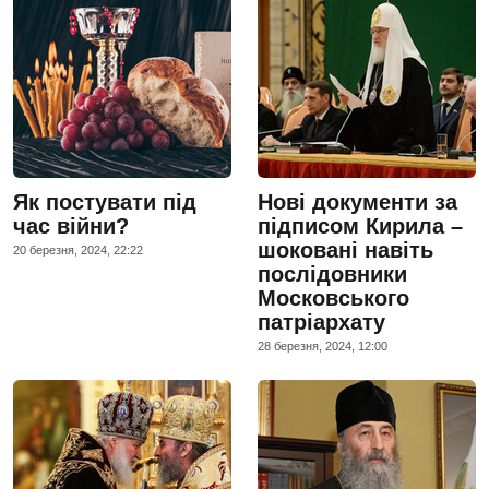
Як постувати під
Нові документи за
час війни?
підписом Кирила –
шоковані навіть
20 березня, 2024, 22:22
послідовники
Московського
патріархату
28 березня, 2024, 12:00