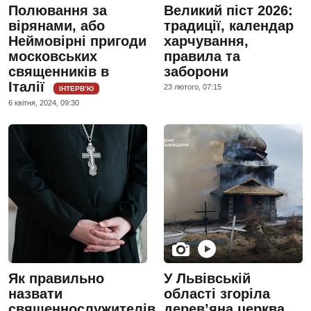
Полювання за
Великий піст 2026:
вірянами, або
традиції, календар
Неймовірні пригоди
харчування,
московських
правила та
священників в
заборони
Італії
23 лютого, 07:15
ІНТЕРВ’Ю
6 квiтня, 2024, 09:30
Як правильно
У Львівській
назвати
області згоріла
священнослужителів
дерев’яна церква