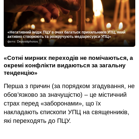
«Негативний імідж ПЦУ в очах багатьох прихильників УПЦ, який
активно створюють та розкручують медіаресурси УПЦ»
фото: Depositphotos
«Сотні мирних переходів не помічаються, а
окремі конфлікти видаються за загальну
тенденцію»
Перша з причин (за порядком згадування, не
обов’язково за значущістю) – це містичний
страх перед «заборонами», що їх
накладають єпископи УПЦ на священників,
які переходять до ПЦУ.