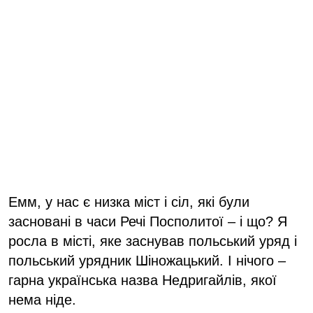
Емм, у нас є низка міст і сіл, які були
засновані в часи Речі Посполитої – і що? Я
росла в місті, яке заснував польський уряд і
польський урядник Шіножацький. І нічого –
гарна українська назва Недригайлів, якої
нема ніде.