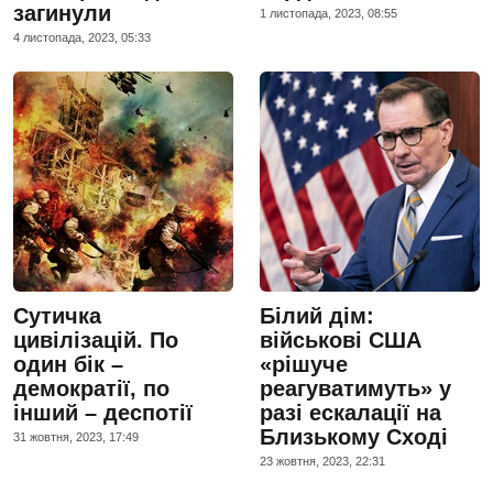
загинули
1 листопада, 2023, 08:55
4 листопада, 2023, 05:33
Сутичка
Білий дім:
цивілізацій. По
військові США
один бік –
«рішуче
демократії, по
реагуватимуть» у
інший – деспотії
разі ескалації на
Близькому Сході
31 жовтня, 2023, 17:49
23 жовтня, 2023, 22:31