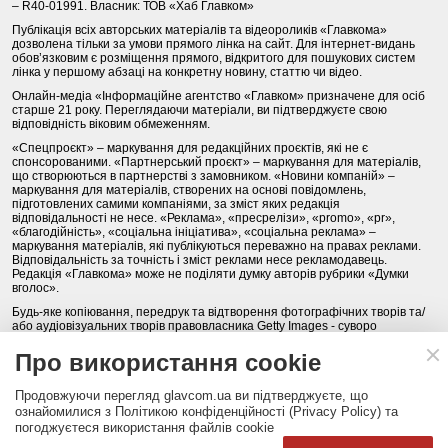
– R40-01991. Власник: ТОВ «Хаб Главком»
Публікація всіх авторських матеріалів та відеороликів «Главкома»
дозволена тільки за умови прямого лінка на сайт. Для інтернет-видань
обов’язковим є розміщення прямого, відкритого для пошукових систем
лінка у першому абзаці на конкретну новину, статтю чи відео.
Онлайн-медіа «Інформаційне агентство «Главком» призначене для осіб
старше 21 року. Переглядаючи матеріали, ви підтверджуєте свою
відповідність віковим обмеженням.
«Спецпроєкт» – маркування для редакційних проєктів, які не є
спонсорованими. «Партнерський проєкт» – маркування для матеріалів,
що створюються в партнерстві з замовником. «Новини компаній» –
маркування для матеріалів, створених на основі повідомлень,
підготовлених самими компаніями, за зміст яких редакція
відповідальності не несе. «Реклама», «пресрелізи», «promo», «pr»,
«благодійність», «соціальна ініціатива», «соціальна реклама» –
маркування матеріалів, які публікуються переважно на правах реклами.
Відповідальність за точність і зміст реклами несе рекламодавець.
Редакція «Главкома» може не поділяти думку авторів рубрики «Думки
вголос».
Будь-яке копіювання, передрук та відтворення фотографічних творів та/
або аудіовізуальних творів правовласника Getty Images - суворо
забороняється.
Про використання cookie
Політика конфіденційності (Privacy Policy). Правила сайту
Продовжуючи перегляд glavcom.ua ви підтверджуєте, що
КОНТАКТИ
НАША КОМАНДА
АРХІВ
ознайомилися з Політикою конфіденційності (Privacy Policy) та
погоджуєтеся використання файлів cookie
Партнери:
DepositPhotos.com
,
opendatabot.ua