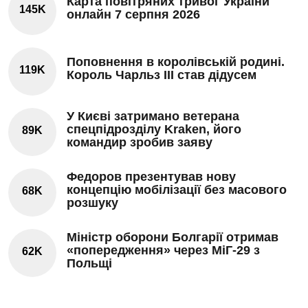
Карта повітряних тривог України
145K
онлайн 7 серпня 2026
Поповнення в королівській родині.
119K
Король Чарльз III став дідусем
У Києві затримано ветерана
спецпідрозділу Kraken, його
89K
командир зробив заяву
Федоров презентував нову
концепцію мобілізації без масового
68K
розшуку
Міністр оборони Болгарії отримав
«попередження» через МіГ-29 з
62K
Польщі