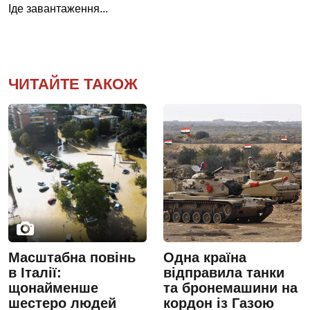
Іде завантаження...
ЧИТАЙТЕ ТАКОЖ
Масштабна повінь
Одна країна
в Італії:
відправила танки
щонайменше
та бронемашини на
шестеро людей
кордон із Газою