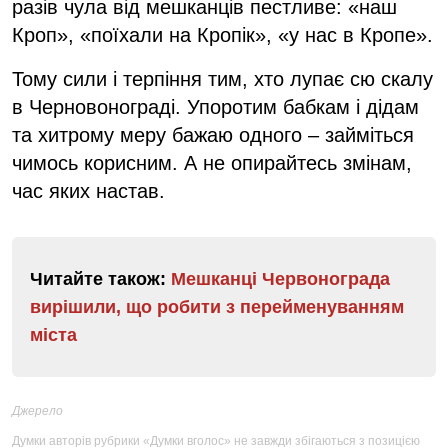
разів чула від мешканців пестливе: «наш
Кроп», «поїхали на Кропік», «у нас в Кропе».
Тому сили і терпіння тим, хто лупає сю скалу
в Черновонограді. Упоротим бабкам і дідам
та хитрому меру бажаю одного – займіться
чимось корисним. А не опирайтесь змінам,
час яких настав.
Читайте також:
Мешканці Червонограда
вирішили, що робити з перейменуванням
міста
Джерело
Думки авторів рубрики «Думки вголос» не завжди збігаються з позицією