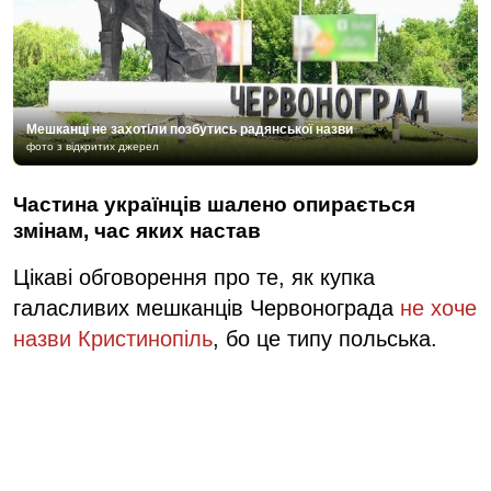
Мешканці не захотіли позбутись радянської назви
фото з відкритих джерел
Частина українців шалено опирається
змінам, час яких настав
Цікаві обговорення про те, як купка
галасливих мешканців Червонограда
не хоче
назви Кристинопіль
, бо це типу польська.