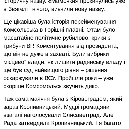
історичну назву. «Мамочки» прокинулись уже
в Звягелі і нічого, вивчили нову назву.
Ще цікавіша була історія перейменування
Комсольська в Горішні плавні. Отам було
масштабне політичне рубилово, крики з
трибуни ВР. Коментування від президента,
що він не дуже в захваті. Були вибрики
місцевої влади, як лишити радянську владу і
ще був суд найвищого рівня – рішення
оскаржували в ВСУ. Пройшли роки – уже
скоріше Комсомольск звучить дико.
Таж сама маячня була з Кіровоградом, який
зараз Кропивницький. Мудрі громадяни
взагалі наголосували Єлисаветград. Але
Рада затвердила Кропивницький. І я багато