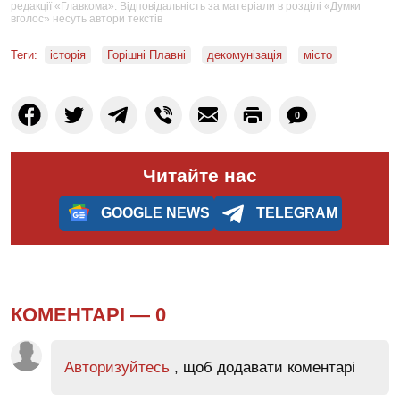
редакції «Главкома». Відповідальність за матеріали в розділі «Думки
вголос» несуть автори текстів
Теги:
історія
Горішні Плавні
декомунізація
місто
0
Читайте нас
GOOGLE NEWS
TELEGRAM
КОМЕНТАРІ —
0
Авторизуйтесь
, щоб додавати коментарі