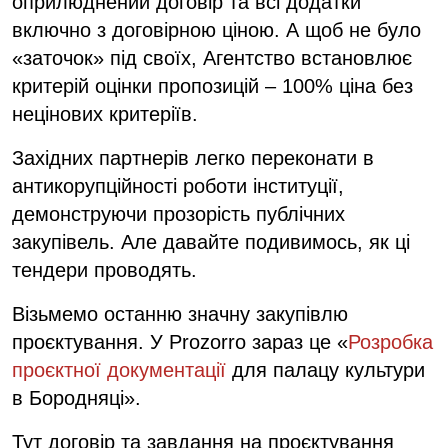
оприлюднений договір та всі додатки
включно з договірною ціною. А щоб не було
«заточок» під своїх, Агентство встановлює
критерій оцінки пропозицій – 100% ціна без
нецінових критеріїв.
Західних партнерів легко переконати в
антикорупційності роботи інституції,
демонструючи прозорість публічних
закупівель. Але давайте подивимось, як ці
тендери проводять.
Візьмемо останню значну закупівлю
проєктування. У Prozorro зараз це «
Розробка
проєктної документації
для палацу культури
в Бородняці».
Тут договір та завдання на проєктування