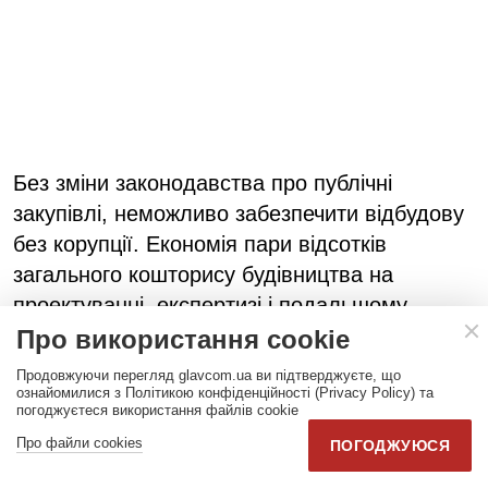
Без зміни законодавства про публічні
закупівлі, неможливо забезпечити відбудову
без корупції. Економія пари відсотків
загального кошторису будівництва на
проектуванні, експертизі і подальшому
нагляді, створює передумови для організації
Про використання cookie
безпечних та надійних схем з розкрадання
Продовжуючи перегляд glavcom.ua ви підтверджуєте, що
десятків відсотків публічних коштів.
ознайомилися з Політикою конфіденційності (Privacy Policy) та
погоджуєтеся використання файлів cookie
Варто нагадати, що Україна в Угоді про
Про файли cookies
ПОГОДЖУЮСЯ
асоціацію з ЄС взяла на себе зобов’язання