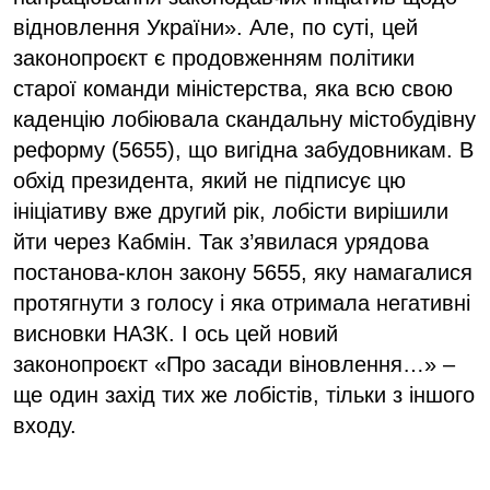
відновлення України». Але, по суті, цей
законопроєкт є продовженням політики
старої команди міністерства, яка всю свою
каденцію лобіювала скандальну містобудівну
реформу (5655), що вигідна забудовникам. В
обхід президента, який не підписує цю
ініціативу вже другий рік, лобісти вирішили
йти через Кабмін. Так з’явилася урядова
постанова-клон закону 5655, яку намагалися
протягнути з голосу і яка отримала негативні
висновки НАЗК. І ось цей новий
законопроєкт «Про засади віновлення…» –
ще один захід тих же лобістів, тільки з іншого
входу.