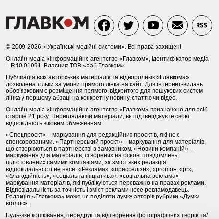
© 2009-2026, «Українські медійні системи». Всі права захищені
Онлайн-медіа «Інформаційне агентство «Главком», ідентифікатор медіа
– R40-01991. Власник: ТОВ «Хаб Главком»
Публікація всіх авторських матеріалів та відеороликів «Главкома»
дозволена тільки за умови прямого лінка на сайт. Для інтернет-видань
обов’язковим є розміщення прямого, відкритого для пошукових систем
лінка у першому абзаці на конкретну новину, статтю чи відео.
Онлайн-медіа «Інформаційне агентство «Главком» призначене для осіб
старше 21 року. Переглядаючи матеріали, ви підтверджуєте свою
відповідність віковим обмеженням.
«Спецпроєкт» – маркування для редакційних проєктів, які не є
спонсорованими. «Партнерський проєкт» – маркування для матеріалів,
що створюються в партнерстві з замовником. «Новини компаній» –
маркування для матеріалів, створених на основі повідомлень,
підготовлених самими компаніями, за зміст яких редакція
відповідальності не несе. «Реклама», «пресрелізи», «promo», «pr»,
«благодійність», «соціальна ініціатива», «соціальна реклама» –
маркування матеріалів, які публікуються переважно на правах реклами.
Відповідальність за точність і зміст реклами несе рекламодавець.
Редакція «Главкома» може не поділяти думку авторів рубрики «Думки
вголос».
Будь-яке копіювання, передрук та відтворення фотографічних творів та/