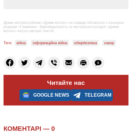
Думки авторів рубрики «Думки вголос» не завжди збігаються з позицією
редакції «Главкома». Відповідальність за матеріали в розділі «Думки
вголос» несуть автори текстів
Теги:
війна
інформаційна війна
кібербезпека
хакер
0
Читайте нас
GOOGLE NEWS
TELEGRAM
КОМЕНТАРІ —
0