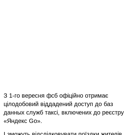
З 1-го вересня фсб офіційно отримає
цілодобовий віддадений доступ до баз
данных служб таксі, включених до реєстру
«Яндекс Go».
І зможуть відслідковувати поїздки жителів