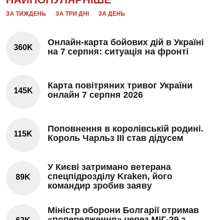
ЗА ТИЖДЕНЬ
ЗА ТРИ ДНІ
ЗА ДЕНЬ
Онлайн-карта бойових дій в Україні
360K
на 7 серпня: ситуація на фронті
Карта повітряних тривог України
145K
онлайн 7 серпня 2026
Поповнення в королівській родині.
115K
Король Чарльз III став дідусем
У Києві затримано ветерана
спецпідрозділу Kraken, його
89K
командир зробив заяву
Міністр оборони Болгарії отримав
«попередження» через МіГ-29 з