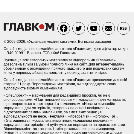
© 2009-2026, «Українські медійні системи». Всі права захищені
Онлайн-медіа «Інформаційне агентство «Главком», ідентифікатор медіа
– R40-01991. Власник: ТОВ «Хаб Главком»
Публікація всіх авторських матеріалів та відеороликів «Главкома»
дозволена тільки за умови прямого лінка на сайт. Для інтернет-видань
обов’язковим є розміщення прямого, відкритого для пошукових систем
лінка у першому абзаці на конкретну новину, статтю чи відео.
Онлайн-медіа «Інформаційне агентство «Главком» призначене для осіб
старше 21 року. Переглядаючи матеріали, ви підтверджуєте свою
відповідність віковим обмеженням.
«Спецпроєкт» – маркування для редакційних проєктів, які не є
спонсорованими. «Партнерський проєкт» – маркування для матеріалів,
що створюються в партнерстві з замовником. «Новини компаній» –
маркування для матеріалів, створених на основі повідомлень,
підготовлених самими компаніями, за зміст яких редакція
відповідальності не несе. «Реклама», «пресрелізи», «promo», «pr»,
«благодійність», «соціальна ініціатива», «соціальна реклама» –
маркування матеріалів, які публікуються переважно на правах реклами.
Відповідальність за точність і зміст реклами несе рекламодавець.
Редакція «Главкома» може не поділяти думку авторів рубрики «Думки