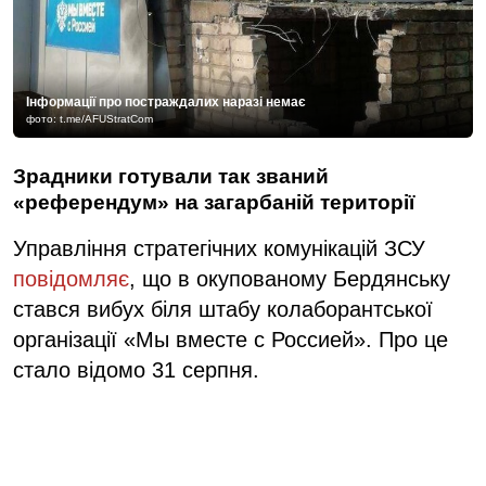
Інформації про постраждалих наразі немає
фото: t.me/AFUStratCom
Зрадники готували так званий
«референдум» на загарбаній території
Управління стратегічних комунікацій ЗСУ
повідомляє
, що в окупованому Бердянську
стався вибух біля штабу колаборантської
організації «Мы вместе с Россией». Про це
стало відомо 31 серпня.