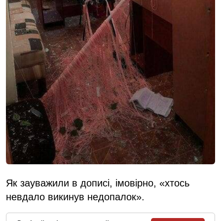
Як зауважили в дописі, імовірно, «хтось
невдало викинув недопалок».