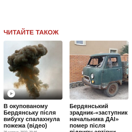
ЧИТАЙТЕ ТАКОЖ
В окупованому
Бердянський
Бердянську після
зрадник-«заступник
вибуху спалахнула
начальника ДАІ»
пожежа (відео)
помер після