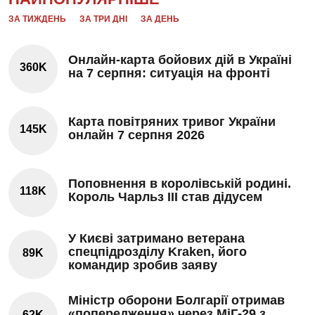
ЗА ТИЖДЕНЬ
ЗА ТРИ ДНІ
ЗА ДЕНЬ
Онлайн-карта бойових дій в Україні
360K
на 7 серпня: ситуація на фронті
Карта повітряних тривог України
145K
онлайн 7 серпня 2026
Поповнення в королівській родині.
118K
Король Чарльз III став дідусем
У Києві затримано ветерана
спецпідрозділу Kraken, його
89K
командир зробив заяву
Міністр оборони Болгарії отримав
«попередження» через МіГ-29 з
62K