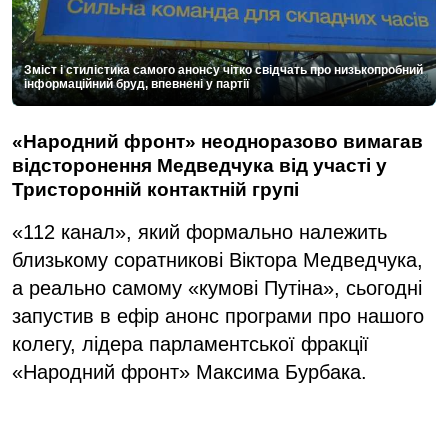
Зміст і стилістика самого анонсу чітко свідчать про низькопробний
інформаційний бруд, впевнені у партії
«Народний фронт» неодноразово вимагав
відсторонення Медведчука від участі у
Тристоронній контактній групі
«112 канал», який формально належить
близькому соратникові Віктора Медведчука,
а реально самому «кумові Путіна», сьогодні
запустив в ефір анонс програми про нашого
колегу, лідера парламентської фракції
«Народний фронт» Максима Бурбака.