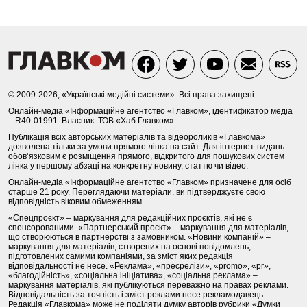
© 2009-2026, «Українські медійні системи». Всі права захищені
Онлайн-медіа «Інформаційне агентство «Главком», ідентифікатор медіа
– R40-01991. Власник: ТОВ «Хаб Главком»
Публікація всіх авторських матеріалів та відеороликів «Главкома»
дозволена тільки за умови прямого лінка на сайт. Для інтернет-видань
обов’язковим є розміщення прямого, відкритого для пошукових систем
лінка у першому абзаці на конкретну новину, статтю чи відео.
Онлайн-медіа «Інформаційне агентство «Главком» призначене для осіб
старше 21 року. Переглядаючи матеріали, ви підтверджуєте свою
відповідність віковим обмеженням.
«Спецпроєкт» – маркування для редакційних проєктів, які не є
спонсорованими. «Партнерський проєкт» – маркування для матеріалів,
що створюються в партнерстві з замовником. «Новини компаній» –
маркування для матеріалів, створених на основі повідомлень,
підготовлених самими компаніями, за зміст яких редакція
відповідальності не несе. «Реклама», «пресрелізи», «promo», «pr»,
«благодійність», «соціальна ініціатива», «соціальна реклама» –
маркування матеріалів, які публікуються переважно на правах реклами.
Відповідальність за точність і зміст реклами несе рекламодавець.
Редакція «Главкома» може не поділяти думку авторів рубрики «Думки